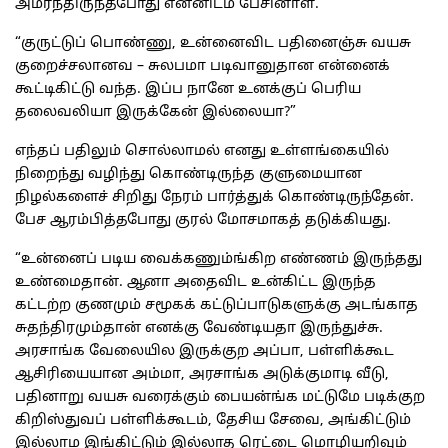
அமர்ந்திருந்தபோது என்னிடம் பேசினாள்.
“குருட்டுப் பொண்ணு, உன்னைவிட பதினைஞ்சு வயசு
குறைச்சலானவ – சுலபமா படிவானுதான என்னைக்
கூட்டிகிட்டு வந்த. இப்ப நானே உனக்குப் பெரிய
தலைவலியா இருக்கேன் இல்லையா?”
எந்தப் பதிலும் சொல்லாமல் எனது உள்ளங்கையில்
நிறைந்து வழிந்து கொண்டிருந்த குளுமையான
நிழல்களைச் சிறிது நேரம் பார்த்துக் கொண்டிருந்தேன்.
பேச ஆரம்பித்தபோது குரல் மோசமாகத் தடுக்கியது.
“உன்னைப் படிய வைக்கணும்ங்கிற எண்ணம் இருந்தது
உண்மைதான். ஆனா அதைவிட உன்கிட்ட இருந்த
கட்டற்ற குணமும் சமூகக் கட்டுப்பாடுகளுக்கு அடங்காத
சுதந்திரமும்தான் எனக்கு வேண்டியதா இருந்துச்சு.
அரசாங்க வேலையில இருக்குற அப்பா, பள்ளிக்கூட
ஆசிரியையான அம்மா, அரசாங்க அடுக்குமாடி வீடு,
பதினாறு வயசு வரைக்கும் பையன்ங்க மட்டுமே படிக்குற
கிறிஸ்துவப் பள்ளிக்கூடம், தேசிய சேவை, அங்கிட்டும்
இல்லாம இங்கிட்டும் இல்லாத ரெட்டை மொழியறிவும்