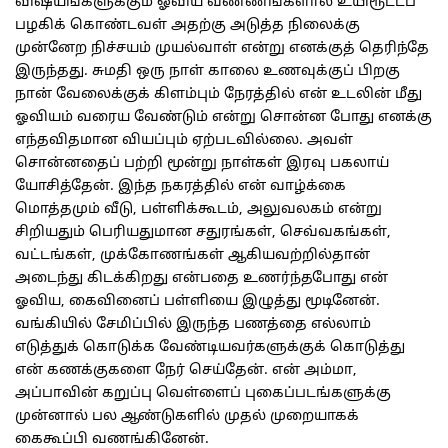
விஷயங்களுக்கும் ஓவிய வண்ணங்களால் உயிரூட்டப்
பழகிக் கொண்டவள் அதற்கு அடுத்த நிலைக்கு
முன்னேற நிச்சயம் முயல்வாள் என்று எனக்குத் தெரிந்தே
இருந்தது. சுமதி ஒரு நாள் காலை உணவுக்குப் பிறகு
நான் வேலைக்குக் கிளம்பும் நேரத்தில் என் உடலின் மீது
ஓவியம் வரைய வேண்டும் என்று சொன்ன போது எனக்கு
எந்தவிதமான வியப்பும் ஏற்படவில்லை. அவள்
சொன்னதைப் பற்றி மூன்று நாள்கள் இரவு பகலாய்
யோசித்தேன். இந்த நகரத்தில் என் வாழ்க்கை
மொத்தமும் வீடு, பள்ளிக்கூடம், அலுவலகம் என்று
சிறியதும் பெரியதுமான சதுரங்கள், செவ்வகங்கள்,
வட்டங்கள், முக்கோணங்கள் ஆகியவற்றில்தான்
அடைந்து கிடக்கிறது என்பதை உணர்ந்தபோது என்
ஓவிய, கைவினைப் பள்ளியை இழுத்து மூடினேன்.
வங்கியில் சேமிப்பில் இருந்த பணத்தை எல்லாம்
எடுத்துக் கொடுக்க வேண்டியவர்களுக்குக் கொடுத்து
என் கணக்குகளை நேர் செய்தேன். என் அம்மா,
அப்பாவின் கறுப்பு வெள்ளைப் புகைப்படங்களுக்கு
முன்னால் பல ஆண்டுகளில் முதல் முறையாகக்
கைகூப்பி வணங்கினேன்.