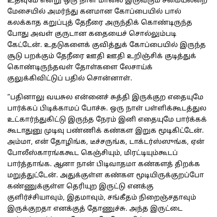
உதவுமே என்று ஒரு நாள் மாலை இருவரும் சமையலறை
மேசையில் அமர்ந்து கனமான கோப்பையில் பால்
கலக்காத கறுப்புத் தேநீரை அருந்திக் கொண்டிருந்த
போது அவள் குருடான கதையைச் சொல்லும்படி
கேட்டேன். உதடுகளைக் குவித்துக் கோப்பையில் இருந்த
சூடு பறக்கும் தேநீரை ஊதி ஊதி உறிஞ்சிக் குடித்துக்
கொண்டிருந்தவள் தோள்களை லேசாய்க்
குலுக்கிவிட்டுப் பதில் சொன்னாள்.
“பதினாலு வயசுல என்னைச் சுத்தி இருக்குற எதையுமே
பார்க்கப் பிடிக்காமப் போச்சு. ஒரு நாள் பள்ளிக்கூடத்துல
உட்கார்ந்துகிட்டு இருந்த நேரம் இனி எதையுமே பார்க்கக்
கூடாதுனு முடிவு பண்ணிக் கண்கள இறுக மூடிகிட்டேன்.
அம்மா, என் தோழிங்க, டீச்சருங்க, டாக்டர்ஸ்ஸுங்க, ஏன்
போலீஸ்காரங்ககூட கெஞ்சியும், மிரட்டியும்கூடப்
பார்த்தாங்க. ஆனா நான் பிடிவாதமா கண்களத் திறக்க
மறுத்துட்டேன். அதுக்குள்ள கண்கள மூடியிருக்குறப்போ
கண்ணுக்குள்ள தெரியுற இருட்டு எனக்கு
குளிர்ச்சியாவும், இதமாவும், சங்கீதம் நிறைஞ்சதாவும்
இருக்குறதா எனக்குத் தோணுச்சு. அந்த இருட்டை