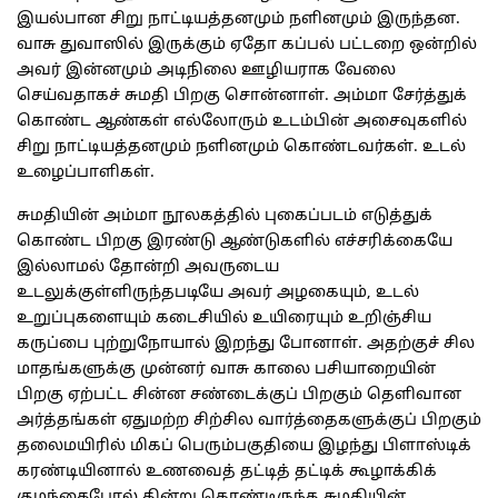
இயல்பான சிறு நாட்டியத்தனமும் நளினமும் இருந்தன.
வாசு துவாஸில் இருக்கும் ஏதோ கப்பல் பட்டறை ஒன்றில்
அவர் இன்னமும் அடிநிலை ஊழியராக வேலை
செய்வதாகச் சுமதி பிறகு சொன்னாள். அம்மா சேர்த்துக்
கொண்ட ஆண்கள் எல்லோரும் உடம்பின் அசைவுகளில்
சிறு நாட்டியத்தனமும் நளினமும் கொண்டவர்கள். உடல்
உழைப்பாளிகள்.
சுமதியின் அம்மா நூலகத்தில் புகைப்படம் எடுத்துக்
கொண்ட பிறகு இரண்டு ஆண்டுகளில் எச்சரிக்கையே
இல்லாமல் தோன்றி அவருடைய
உடலுக்குள்ளிருந்தபடியே அவர் அழகையும், உடல்
உறுப்புகளையும் கடைசியில் உயிரையும் உறிஞ்சிய
கருப்பை புற்றுநோயால் இறந்து போனாள். அதற்குச் சில
மாதங்களுக்கு முன்னர் வாசு காலை பசியாறையின்
பிறகு ஏற்பட்ட சின்ன சண்டைக்குப் பிறகும் தெளிவான
அர்த்தங்கள் ஏதுமற்ற சிற்சில வார்த்தைகளுக்குப் பிறகும்
தலைமயிரில் மிகப் பெரும்பகுதியை இழந்து பிளாஸ்டிக்
கரண்டியினால் உணவைத் தட்டித் தட்டிக் கூழாக்கிக்
குழந்தைபோல் தின்று கொண்டிருந்த சுமதியின்