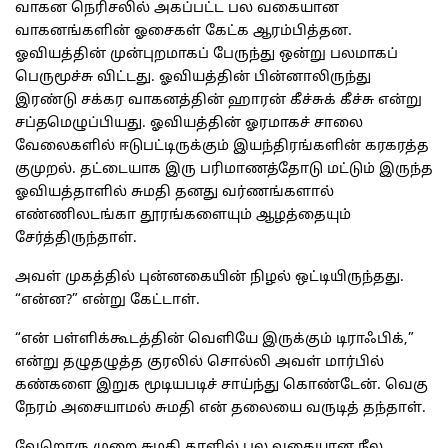
வாகன நெரிசலில் அகப்பட்ட பல வகையான
வாகனங்களின் ஓசைகள் கேட்க ஆரம்பித்தன.
ஓவியத்தின் முன்புறமாகப் பேருந்து ஒன்று பலமாகப்
பெருமூச்சு விட்டது. ஓவியத்தின் பின்னாலிருந்து
இரண்டு சக்கர வாகனத்தின் ஹாரன் கீச்சுக் கீச்சு என்று
சப்தமெழுப்பியது. ஓவியத்தின் ஓரமாகச் சாலை
வேலைகளில் ஈடுபட்டிருக்கும் இயந்திரங்களின் கரகரத்த
குமுறல். தட்டையாக இரு பரிமாணத்தோடு மட்டும் இருந்த
ஓவியத்தாளில் சுமதி தனது வர்ணங்களால்
எண்ணிலடங்கா தூரங்களையும் ஆழத்தையும்
சேர்த்திருந்தாள்.
அவள் முகத்தில் புன்னகையின் நிழல் ஒட்டியிருந்தது.
“என்ன?” என்று கேட்டாள்.
“என் பள்ளிக்கூடத்தின் வெளியே இருக்கும் டிராஃபிக்,”
என்று தழுதழுத்த குரலில் சொல்லி அவள் மார்பில்
கண்களை இறுக மூடியபடிச் சாய்ந்து கொண்டேன். வெகு
நேரம் அசையாமல் சுமதி என் தலையை வருடித் தந்தாள்.
வேறொரு முறை சுமதி தாளில் பல வகையான நீல