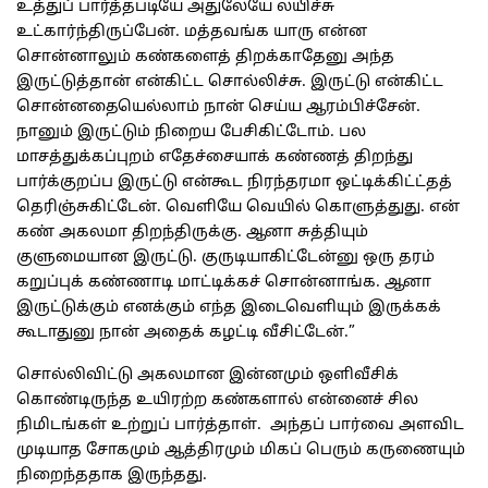
உத்துப் பார்த்தபடியே அதுலேயே லயிச்சு
உட்கார்ந்திருப்பேன். மத்தவங்க யாரு என்ன
சொன்னாலும் கண்களைத் திறக்காதேனு அந்த
இருட்டுத்தான் என்கிட்ட சொல்லிச்சு. இருட்டு என்கிட்ட
சொன்னதையெல்லாம் நான் செய்ய ஆரம்பிச்சேன்.
நானும் இருட்டும் நிறைய பேசிகிட்டோம். பல
மாசத்துக்கப்புறம் எதேச்சையாக் கண்ணத் திறந்து
பார்க்குறப்ப இருட்டு என்கூட நிரந்தரமா ஒட்டிக்கிட்ட்தத்
தெரிஞ்சுகிட்டேன். வெளியே வெயில் கொளுத்துது. என்
கண் அகலமா திறந்திருக்கு. ஆனா சுத்தியும்
குளுமையான இருட்டு. குருடியாகிட்டேன்னு ஒரு தரம்
கறுப்புக் கண்ணாடி மாட்டிக்கச் சொன்னாங்க. ஆனா
இருட்டுக்கும் எனக்கும் எந்த இடைவெளியும் இருக்கக்
கூடாதுனு நான் அதைக் கழட்டி வீசிட்டேன்.”
சொல்லிவிட்டு அகலமான இன்னமும் ஒளிவீசிக்
கொண்டிருந்த உயிரற்ற கண்களால் என்னைச் சில
நிமிடங்கள் உற்றுப் பார்த்தாள். அந்தப் பார்வை அளவிட
முடியாத சோகமும் ஆத்திரமும் மிகப் பெரும் கருணையும்
நிறைந்ததாக இருந்தது.