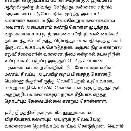
என்பதால் குருடாகிப் போன சுமதிக்கு அபூர்வமான
ஆற்றல் ஒன்றும் வந்து சேர்ந்தது. தன்னைச் சுற்றிக்
கருமையை மட்டுமே பார்க்க முடிந்த அவளால்
வண்ணங்களை மட்டும் வெவ்வேறு வாசனைகளால்
அவளால் அடையாளம் கண்டு கொள்ள முடிந்தது.
வழக்கமான சாய நாற்றங்களை மீறியும் வண்ணங்கள்
தம்மைத்தாமே மிகுந்த பிரியத்துடன் சுமதிக்குத் தங்கள்
இருப்பைக் காட்டிக் கொடுத்தன. மஞ்சம் நிறம் என்றால்
எலுமிச்சைகளின் வாசனை. நீலம் என்றால் கடல் நீரின்
உப்பு வாசம். பழுப்பு அடித்துப் பெய்த கனமான
பருவக்கால மழை கிளறிவிட்டுப் போன மண்ணின்
மணம். சிவப்பு, அடிவயிற்றைப் பிசைந்துகொண்டு
பெண்ணுக்குள்ளிருந்து வெளியேறும் உதிர வாடை
என்று சுமதி சொல்லிக் கொண்டாள். ஒரு நிறத்துக்கும்
அதற்குரிய வாசனைக்கும் தர்க்க ரீதியாக எந்தத்
தொடர்பும் தேவையில்லை என்றும் சொன்னாள்.
ஒரே நிறத்திலிருக்கும் மிக நுணுக்கமான
வித்தியாசங்களையும் அவளுக்கு வெவ்வேறு
வாசனைகள் தெளிவாய்க் காட்டிக் கொடுத்தன. வெளிர்