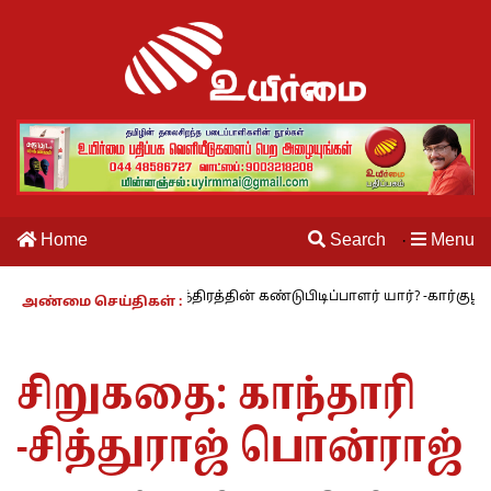
Home
Search
Menu
·
ந்திரத்தின் கண்டுபிடிப்பாளர் யார்? -கார்குழலி
மூவாத உயர்தமிழ்ச்
அண்மை செய்திகள் :
சிறுகதை: காந்தாரி
-சித்துராஜ் பொன்ராஜ்