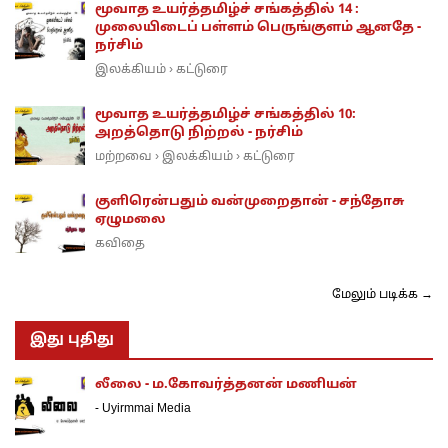
மூவாத உயர்த்தமிழ்ச் சங்கத்தில் 14 :
முலையிடைப் பள்ளம் பெருங்குளம் ஆனதே -
நர்சிம்
இலக்கியம்
கட்டுரை
›
மூவாத உயர்த்தமிழ்ச் சங்கத்தில் 10:
அறத்தொடு நிற்றல் - நர்சிம்
மற்றவை
இலக்கியம்
கட்டுரை
›
›
குளிரென்பதும் வன்முறைதான் - சந்தோசு
ஏழுமலை
கவிதை
மேலும் படிக்க →
இது புதிது
லீலை - ம.கோவர்த்தனன் மணியன்
-
Uyirmmai Media