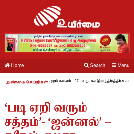
Home
Search
Menu
·
ாமி
நாம் வாழும் காலம் – 27 : தையல் இயந்திரத்தின் கண்டுபிடிப்பாள
அண்மை செய்திகள் :
‘படி ஏறி வரும்
சத்தம்’- ‘ஜன்னல்’ –