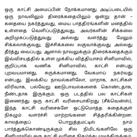
ஒரு காட்சி அமைப்பின் நோக்கமானது அடிப்படையில்
ஒரு நாவலிலும் திரைக்கதையிலும் ஒன்று தான் –
கதையை நகர்த்துவது, மைய பாத்திரங்களின் மனத்தில்
உள்ளதை வெளிப்படுத்துவது, அவர்களின் சிக்கலை
அறிமுகப்படுத்துவது அல்லது வளர்த்து மேலும்
சிக்கலாக்குவது, இச்சிக்கலை லகுவாக்குவது அல்லது
தீர்த்து வைப்பது. ஆனால் நாவலுக்கும் திரைக்கதைக்கும்
இவ்விசயத்தில் உள்ள முக்கிய வித்தியாசம் சினிமாவில்,
குறிப்பாக வணிக சினிமாவில், காட்சி என்பது
புறவயமானது, சுருக்கமானது, வேகமாய் நகர்வது
என்பது. இலக்கிய நாவல்களிலோ, மாறாக, காட்சிகள்
விரிவாக, பல்வேறு ஊடுபாவல்களைக் கொண்டதாக,
நீண்டதாக இருக்கும். ஒரு படத்தில் பல காட்சிகள்
இணைந்து ஒரு காட்சி வரிசையாகிறது (சீக்வென்ஸ்),
இந்த காட்சி வரிசைகளே ஒட்டுமொத்த கதைக்குள்
நிகழும் வளர்ச்சி மாற்றங்களை சித்தரிக்கின்றன.
காலத்தைப் பொறுத்தமட்டில் நாம்
பார்த்துக்கொண்டிருக்கும் சில நிமிடங்களிலே ஒரு
சினிமாவில் ஒரு காட்சி வரிசை நிகழ்ந்து முடிந்திருக்கும்.