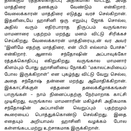
தனக்கும் ரத்தக்கொதிப்பு அதிகமாகி விட்டது, அதே
மாத்திரை தனக்கும் வேண்டும் என்கிறார்.
வேலைக்காரன் மாத்திரை எடுத்து வரச் செல்கிறான்.
இதனிடையே ஹாசினி ஒரு எறும்பு ஜோக் சொல்ல,
அதில் வரும் எதிர்பாராத திருப்பம் வருங்கால
மாமனாரை பதற்றம் மறந்து மனம் விட்டு சிரிக்கச்
செய்கிறது. வேலைக்காரன் மாத்திரையுடன் வர அவர்
“இனிமே எதற்கு மாத்திரை, என் பிபி எல்லாம் போச்சு”
என்கிறார். ஆனால் சந்தோஷின் அப்பாவுக்கோ
ரத்தக்கொதிப்பு எகிறுகிறது. வருங்கால மாமனார்
கிளம்பும் போது ஹாசினியை நோக்கி “மகாலட்சுமியைப்
போல இருக்கிறாள்” என புகழ்ந்து விட்டு வேறு செல்ல,
அதை சந்தோஷ் தன்னை மறந்து ஆமோதிக்கிறான்.
இக்காட்சிக்குள் எத்தனை தலைக்கீழாக்கங்கள்
பாருங்கள் – நாம் நினைப்பதற்கு நேர்மாறாக காட்சி
முடிகிறது, வருங்கால மாமனாரின் மகிழ்ச்சி அதிகமாக
சந்தோஷின் அப்பாவின் வெறுப்பும் பதற்றமும்
கூரையைப் பொத்துக்கொண்டு செல்கிறது. இதை
எதையும் அறியாமல் ஹாசினி வழக்கம் போல
கள்ளங்கபடமற்று உற்சாகமாக இருக்கிறாள்.