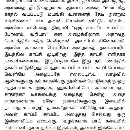
மீண்டும் கோரிக்கை வைக்க அல்ல, தன்னை அவமதித்த
அவளைத் திட்டுவதற்காக. ஆனால் அங்கு “உன் மீது
காதல் வயப்பட்டு மயங்கி உன்னைத் தேடி ஒன்றும்
வரவில்லை” என அவன் சொல்லி விட்டுக் கிளம்ப,
அவளோ சட்டெனத் திரும்பி “ஒரு காப்பிட சாப்பிடப்
போலாம், வரியா?” என அழைக்கிறாள். அதாவது
கோபத்தில் கத்த சென்றவன் அவளிடம் சினேகமாகி,
அவளே அவனை வெளியே அழைக்கத் தலைப்படும்
இடத்தில் காட்சி முடிகிறது. இந்த காட்சி எளிதாக
நகைச்சுவையாக இருப்பதனாலே இது நம் மனத்தில்
தங்கி விடுகிறது. மேலும் காப்பி சாப்பிட காபி டேய்க்கு
வெளியே அழைப்பதே எலைட்டிஸ்ட் வாழ்வில்
ஆண்களுக்கு தம் காதலிக்கு தூண்டில் போடுவதற்கு ஒரு
சந்தர்ப்பமாக இருக்க, ஹாசிலினியோ அவனை ஒரு
சாதாரண டீக்கடைக்கு அழைத்து சென்று, அதை
சாதாரணமாக ஏதோ நண்பர்களுக்கு இடையில்
நடப்பதாக மாற்றி தலைகீழாக்கி விடுகிறாள். அதுவும்
அவள் காப்பி சாப்பிட அழைத்து செல்வது ஒரு
இஸ்லாமியக் கடைக்கு. “வழக்கமாக பாய் கடையில்
பிரியாணி தான் நல்லா இருக்கும், ஆனால் இங்கே காபி