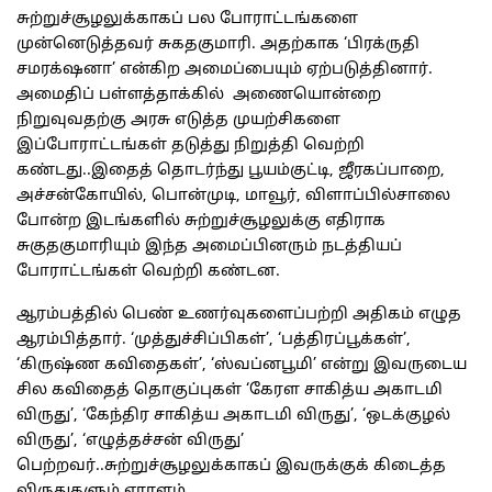
சுற்றுச்சூழலுக்காகப் பல போராட்டங்களை
முன்னெடுத்தவர் சுகதகுமாரி. அதற்காக ‘பிரக்ருதி
சமரக்‌ஷனா’ என்கிற அமைப்பையும் ஏற்படுத்தினார்.
அமைதிப் பள்ளத்தாக்கில் அணையொன்றை
நிறுவுவதற்கு அரசு எடுத்த முயற்சிகளை
இப்போராட்டங்கள் தடுத்து நிறுத்தி வெற்றி
கண்டது..இதைத் தொடர்ந்து பூயம்குட்டி, ஜீரகப்பாறை,
அச்சன்கோயில், பொன்முடி, மாவூர், விளாப்பில்சாலை
போன்ற இடங்களில் சுற்றுச்சூழலுக்கு எதிராக
சுகுதகுமாரியும் இந்த அமைப்பினரும் நடத்தியப்
போராட்டங்கள் வெற்றி கண்டன.
ஆரம்பத்தில் பெண் உணர்வுகளைப்பற்றி அதிகம் எழுத
ஆரம்பித்தார். ‘முத்துச்சிப்பிகள்’, ‘பத்திரப்பூக்கள்’,
‘கிருஷ்ண கவிதைகள்’, ‘ஸ்வப்னபூமி’ என்று இவருடைய
சில கவிதைத் தொகுப்புகள் ‘கேரள சாகித்ய அகாடமி
விருது’, ‘கேந்திர சாகித்ய அகாடமி விருது’, ‘ஒடக்குழல்
விருது’, ‘எழுத்தச்சன் விருது’
பெற்றவர்..சுற்றுச்சூழலுக்காகப் இவருக்குக் கிடைத்த
விருதுகளும் ஏராளம்.