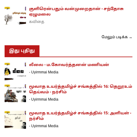
குளிரென்பதும் வன்முறைதான் - சந்தோசு
ஏழுமலை
கவிதை
மேலும் படிக்க →
இது புதிது
லீலை - ம.கோவர்த்தனன் மணியன்
-
Uyirmmai Media
மூவாத உயர்த்தமிழ்ச் சங்கத்தில் 16: தெறூஉம்
தெய்வம் - நர்சிம்
-
Uyirmmai Media
மூவாத உயர்த்தமிழ்ச் சங்கத்தில் 15: அளியள் -
நர்சிம்
-
Uyirmmai Media