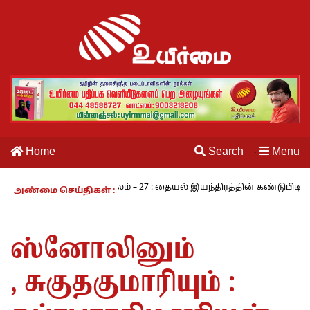
Home
Search
Menu
·
நாம் வாழும் காலம் – 27 : தையல் இயந்திரத்தின் கண்டுபிடிப்பாளர் யார்?
அண்மை செய்திகள் :
ஸ்னோலினும்
, சுகுதகுமாரியும் :