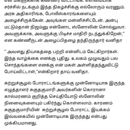
என் மகளுக்காக கண்ணீர் விட்டாங்க. எளிமையாக
சர்ச்சில் நடக்கும் இந்த நிகழ்ச்சிக்கு எல்லோரும் வரணும்.
அரசு அதிகாரிங்க, போலீஸ்காரங்களையும்
அழைச்சிருக்கேன். அவுங்கள மன்னிச்சிட்டேன். அன்பு
மட்டும்தான் நிஜம்னு என்னோட ஸ்னோலின் சொல்லுவா.
அவளுக்காக, அவளுக்கு பிடிச்ச மாதிரி நடந்துக்கிறேன்,”
என கண்ணீருடன் அழைப்பிதழை தந்திருந்தார் வனிதா
” அவளது தியாகத்தை பற்றி என்னிடம் கேட்கிறார்கள்.
இந்த வாழ்க்கை எனக்கு புதிது. உலகம் முழுவதும் பல
சொந்தங்களை எனக்கு என் மகள் அள்ளித்தந்துவிட்டு
போய்விட்டாள்,”என்கிறார் தாய் வனிதா.
சுற்றுச்சூழல் போராட்டங்களுக்கு முன்னோடியாக இருந்த
எழுத்தாளர் சுகுதகுமாரி அவர்களின் கொரானா
கால்மரணம் குறித்த செய்தியோடு ஸ்னோலின்
நினைவுகளையும் பகிர்ந்து கொள்ளலாம். காரணம்
சுகுதகுமாரியின் சுற்றுச்சூழல் போராட்ட இயக்கம்
இவ்வகையில் முன்னோடியாக இருந்தது என்பது
முக்கியமானது.