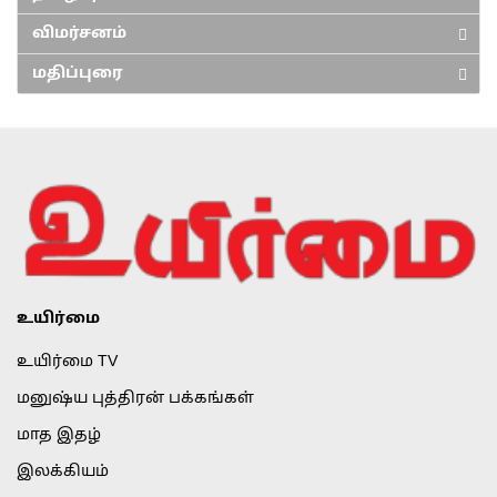
விமர்சனம்
மதிப்புரை
உயிர்மை
உயிர்மை TV
மனுஷ்ய புத்திரன் பக்கங்கள்
மாத இதழ்
இலக்கியம்