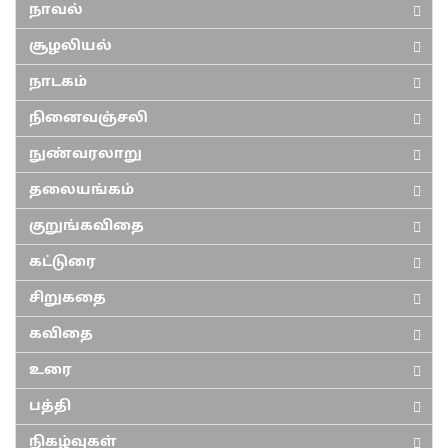
நாவல்
சூழலியல்
நாடகம்
நினைவஞ்சலி
நுண்வரலாறு
தலையங்கம்
குறுங்கவிதை
கட்டுரை
சிறுகதை
கவிதை
உரை
பத்தி
நிகழ்வுகள்