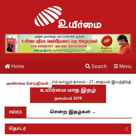
Home
Search
Menu
·
்கரம் - அ.ராமசாமி
நாம் வாழும் காலம் – 27 : தையல் இயந்திரத்தின்
அண்மை செய்திகள் :
உயிர்மை மாத இதழ்
நவம்பர் 2019
INDEX
சென்ற இதழ்கள் →
தொடர்