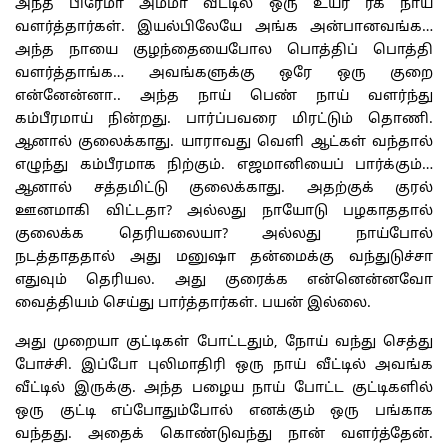
அந்த பிரேமா அம்மா வீட்டில் ஒரு உயர் ரக நாய்
வளர்த்தார்கள். இயல்பிலேயே அங்க அன்பானவங்க…
அந்த நாயை குழந்தையைபோல பொத்திப் பொத்தி
வளர்த்தாங்க… அவங்களுக்கு ஒரே ஒரு குறை
என்னேன்னா.. அந்த நாய் பெண் நாய் வளர்ந்து
கம்பீரமாய் நின்றது. பார்ப்பவரை மிரட்டும் தொணி.
ஆனால் குலைக்காது. யாராவது வெளி ஆட்கள் வந்தால்
எழுந்து கம்பீரமாக நிற்கும். எஜமானியைப் பார்க்கும்…
ஆனால் சத்தமிட்டு குலைக்காது. அதற்குக் குரல்
ஊனமாகி விட்டதா? அல்லது நாயோடு பழகாததால்
குலைக்க தெரியலையா? அல்லது நாய்போல்
நடத்தாததால் அது மனுஷா தன்மைக்கு வந்துடுச்சா
எதுவும் தெரியல. அது குரைக்க என்னென்னவோ
வைத்தியம் செய்து பார்த்தார்கள். பயன் இல்லை.
அது முறையா குட்டிகள் போட்டதும், நோய் வந்து செத்து
போச்சி. இப்போ புலிமாதிரி ஒரு நாய் வீட்டில் அவங்க
வீட்டில் இருக்கு. அந்த பழைய நாய் போட்ட குட்டிகளில்
ஒரு குட்டி எப்போதும்போல் எனக்கும் ஒரு பங்காக
வந்தது. அதைக் கொண்டுவந்து நான் வளர்த்தேன்.