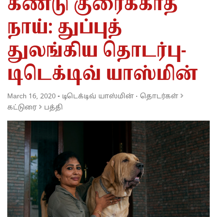
கண்டு குரைக்காத
நாய்: துப்புத்
துலங்கிய தொடர்பு-
டிடெக்டிவ் யாஸ்மின்
March 16, 2020
-
டிடெக்டிவ் யாஸ்மின்
·
தொடர்கள்
கட்டுரை
பத்தி