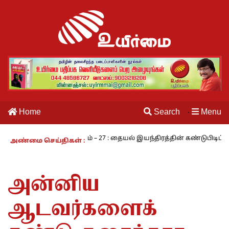
Home
Search
Menu
·
நாம் வாழும் காலம் – 27 : தையல் இயந்திரத்தின் கண்டுபிடிப்பாளர் யார்?
அண்மை செய்திகள் :
அன்னிய
ஆடவர்களைக்