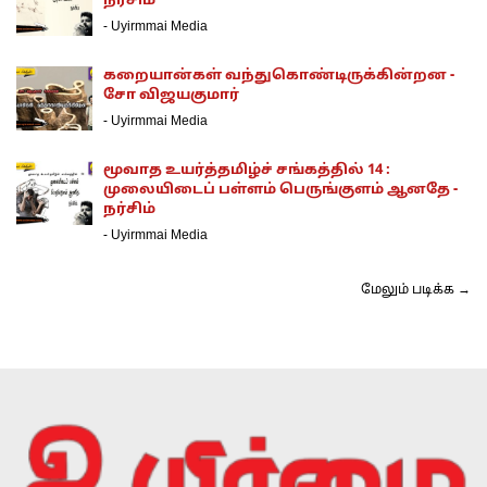
நர்சிம்
-
Uyirmmai Media
கறையான்கள் வந்துகொண்டிருக்கின்றன -
சோ விஜயகுமார்
-
Uyirmmai Media
மூவாத உயர்த்தமிழ்ச் சங்கத்தில் 14 :
முலையிடைப் பள்ளம் பெருங்குளம் ஆனதே -
நர்சிம்
-
Uyirmmai Media
மேலும் படிக்க →