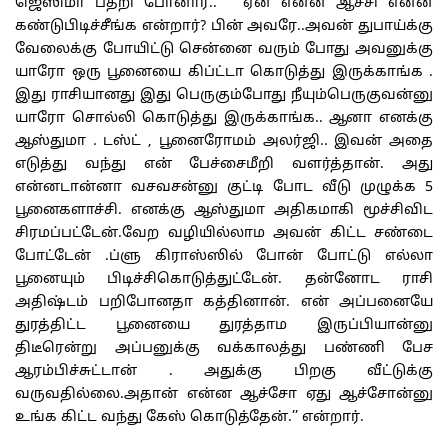
ஜெஸிமா பதறி போனார்.. ‘’ ஏன் என்ன ஆச்சி என்ன
கண்டுபிடிச்சீங்க என்றார்? பின் அவரே..அவன் துபாய்க்கு
வேலைக்கு போயிட்டு சென்னை வரும் போது அவனுக்கு
யாரோ ஒரு பூனையை கிப்ட்டா கொடுத்து இருக்காங்க .
இது ராசியானது இது பெருகும்போது நீயும்பெருகுவன்னு
யாரோ சொல்லி கொடுத்து இருக்காங்க.. ஆனா எனக்கு
ஆஸ்துமா . டஸ்ட் , பூனைரோமம் அலர்ஜி.. இவன் அதை
எடுத்து வந்து என் பேச்சைமீறி வளர்த்தான். அது
என்னடான்னா வசவசன்னு குட்டி போட வீடு முழுக்க 5
பூனைகளாச்சி. எனக்கு ஆஸ்துமா அதிகமாகி மூச்சிவிட
சிரமப்பட்டேன்.வேற வழியில்லாம அவன் கிட்ட சண்டை
போட்டேன் .ப்ளு கிராஸ்ஸில் போன் போட்டு எல்லா
பூனையும் பிடிச்சிகொடுத்துட்டேன். தன்னோட ராசி
அதிஷ்டம் பறிபோனதா கத்தினான். என் அப்பனையே
துரத்திட்ட பூனையை துரத்தாம இருப்பியான்னு
திடீரென்று அப்பனுக்கு வக்காலத்து பண்ணி பேச
ஆரம்பிச்சுட்டான் . அதுக்கு பிறகு வீட்டுக்கு
வருவதில்லை.அதான் என்ன ஆச்சோ ஏது ஆச்சோன்னு
உங்க கிட்ட வந்து கேஸ் கொடுத்தேன்.’’ என்றார்.