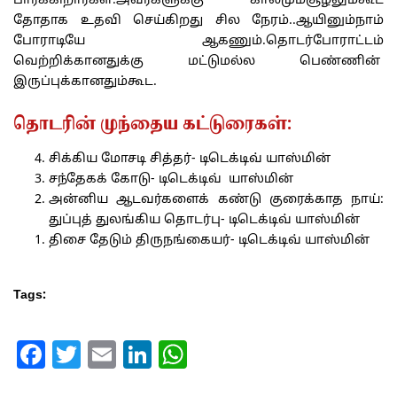
பார்க்கிறார்கள்.அவர்களுக்கு காலமும்சூழலும்கூட
தோதாக உதவி செய்கிறது சில நேரம்..ஆயினும்நாம்
போராடியே ஆகணும்.தொடர்போராட்டம்
வெற்றிக்கானதுக்கு மட்டுமல்ல பெண்ணின்
இருப்புக்கானதும்கூட.
தொடரின் முந்தைய கட்டுரைகள்:
சிக்கிய மோசடி சித்தர்- டிடெக்டிவ் யாஸ்மின்
சந்தேகக் கோடு- டிடெக்டிவ் யாஸ்மின்
அன்னிய ஆடவர்களைக் கண்டு குரைக்காத நாய்:
துப்புத் துலங்கிய தொடர்பு- டிடெக்டிவ் யாஸ்மின்
திசை தேடும் திருநங்கையர்- டிடெக்டிவ் யாஸ்மின்
Tags:
Facebook
Twitter
Email
LinkedIn
WhatsApp