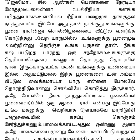
’’ஜெஸிமா.. சில ஆண்கள் பெண்களை நேரடியா
மோதமுடியலைன்னா உடல்ரீதியா களங்க
படுத்துவாங்க.உளவியல் ரீதியா மறைமுக தாக்குதல்
நடத்துவாங்க..இப்போ அது தான் நடக்குது உங்களுக்கு.
பூனை ராசின்னு சொல்லிபூனையை வீட்டுல வளர்க்க
கொடுத்தது ..வேற யாருமில்ல ..உங்களுக்கு பூனைமுடி
அலர்ஜின்னு தெரிஞ்ச உங்க புருசன் தான். நீங்க
கஷ்டப்படுறத பார்த்து ஒரு சந்தோசம்.உங்களுக்கு
தெரியாமலேஅவர் மகனுடன் தொடர்ந்து தொடர்பில்
தான் இருக்காரு.உங்க மகன் உங்களுக்கு உண்மையா
இல்ல. அதுமட்டுமல்ல இந்த பூனைகளை உன் அம்மா
வீட்டுல வைக்கமாட்டா பாரு என்னை போலவே
தொரத்திடுவான்னு சொல்லியே கொடுத்து இருக்கார்.
அதே போலவே நீங்க நடந்துக்கிட்டிங்க. பூனைமேல
பூனைவளர்ப்பில் ஒரு ஆசை. ராசி என்பது இப்போது
உங்க மகனுக்கு வெறியாக நோயாகவே மாறிடுச்சி
..அறுசுவையில் கசப்பு கொஞ்சம்
சேர்த்துக்கணும்.பாவைக்காய்…அதுல ஒண்ணு. ஆனா
அதே பாவக்காயை மூன்று வேளையும்சாப்பிட்டு வந்தால்
தோல் சுருக்கம்,நரம்புதளர்ச்சி,தமனி சுருங்கி