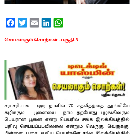
Facebook
Twitter
Email
LinkedIn
WhatsApp
செயலாகும் சொற்கள் –பகுதி-3
சராசரியாக ஒரு நாளில் 70 சதவீதத்தை தூங்கியே
கழிக்கும் . பூனையை நாம் தற்போது புழங்கிவரும்
பெயரான பூனை என்ற பெயரில் சங்க இலக்கியத்தில்
பதிவு செய்யப்படவில்லை என்றும் வெருகு, வெருக்கு,
பிள்ளை, பூசை ஆகிய பெயர்களே சங்க இலக்கியத்தில்