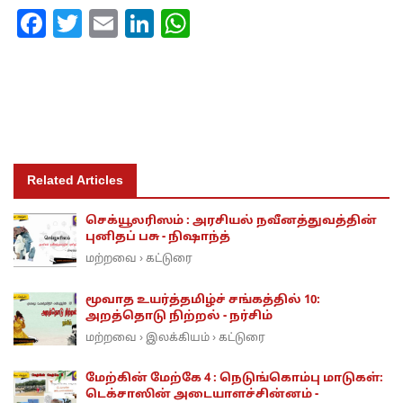
Facebook
Twitter
Email
LinkedIn
WhatsApp
Related Articles
செக்யூலரிஸம் : அரசியல் நவீனத்துவத்தின்
புனிதப் பசு - நிஷாந்த்
மற்றவை
கட்டுரை
›
மூவாத உயர்த்தமிழ்ச் சங்கத்தில் 10:
அறத்தொடு நிற்றல் - நர்சிம்
மற்றவை
இலக்கியம்
கட்டுரை
›
›
மேற்கின் மேற்கே 4 : நெடுங்கொம்பு மாடுகள்:
டெக்சாஸின் அடையாளச்சின்னம் -