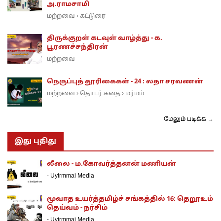
அ.ராமசாமி
மற்றவை
கட்டுரை
›
திருக்குறள் கடவுள் வாழ்த்து - க.
பூரணச்சந்திரன்
மற்றவை
நெருப்புத் தூரிகைகள் - 24 : லதா சரவணன்
மற்றவை
தொடர் கதை
மர்மம்
›
›
மேலும் படிக்க →
இது புதிது
லீலை - ம.கோவர்த்தனன் மணியன்
-
Uyirmmai Media
மூவாத உயர்த்தமிழ்ச் சங்கத்தில் 16: தெறூஉம்
தெய்வம் - நர்சிம்
-
Uyirmmai Media