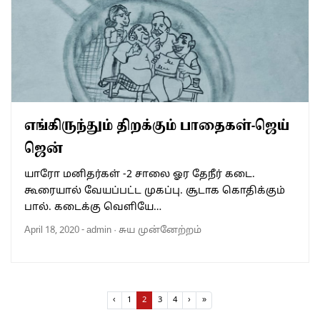
எங்கிருந்தும் திறக்கும் பாதைகள்-ஜெய்
ஜென்
யாரோ மனிதர்கள் -2 சாலை ஓர தேநீர் கடை.
கூரையால் வேயப்பட்ட முகப்பு. சூடாக கொதிக்கும்
பால். கடைக்கு வெளியே…
April 18, 2020
-
admin
·
சுய முன்னேற்றம்
Page navigation
Page
Current Page
Page
Page
‹
1
2
3
4
›
»