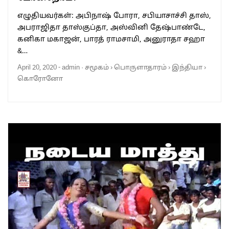
எழுதியவர்கள்: அபிநாஷ் போரா, சபியாசாச்சி தாஸ்,
அபராஜிதா தாஸ்குப்தா, அஸ்வினி தேஷ்பாண்டே,
கனிகா மகாஜன், பாரத் ராமசாமி, அனுராதா சஹா
&…
April 20, 2020
-
admin
·
சமூகம்
›
பொருளாதாரம்
›
இந்தியா
›
கொரோனோ