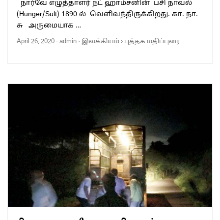
நார்வே எழுத்தாளர் நட் ஹாம்சனின் பசி நாவல்
(Hunger/Sult) 1890 ல் வெளிவந்திருக்கிறது. கா. நா.
சு அருமையாக …
April 26, 2020
-
admin
·
இலக்கியம்
›
புத்தக மதிப்புரை