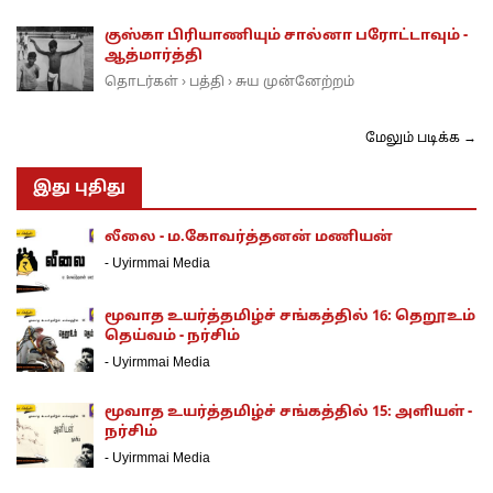
குஸ்கா பிரியாணியும் சால்னா பரோட்டாவும் -
ஆத்மார்த்தி
தொடர்கள்
பத்தி
சுய முன்னேற்றம்
›
›
மேலும் படிக்க →
இது புதிது
லீலை - ம.கோவர்த்தனன் மணியன்
-
Uyirmmai Media
மூவாத உயர்த்தமிழ்ச் சங்கத்தில் 16: தெறூஉம்
தெய்வம் - நர்சிம்
-
Uyirmmai Media
மூவாத உயர்த்தமிழ்ச் சங்கத்தில் 15: அளியள் -
நர்சிம்
-
Uyirmmai Media