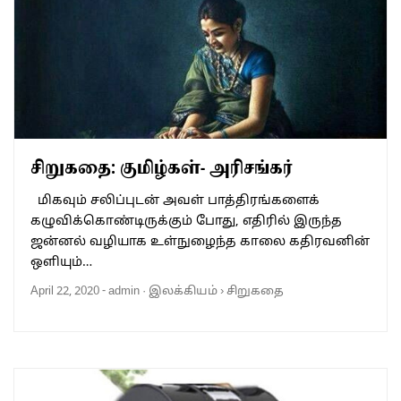
சிறுகதை: குமிழ்கள்- அரிசங்கர்
மிகவும் சலிப்புடன் அவள் பாத்திரங்களைக்
கழுவிக்கொண்டிருக்கும் போது, எதிரில் இருந்த
ஜன்னல் வழியாக உள்நுழைந்த காலை கதிரவனின்
ஒளியும்…
April 22, 2020
-
admin
·
இலக்கியம்
›
சிறுகதை