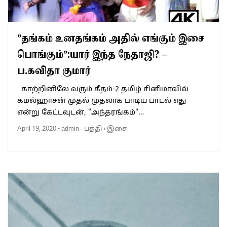
”தங்கம் உனதங்கம் அதில் எங்கும் இசை
பொங்கும்”:யார் இந்த நேதாஜி? –
ப.கவிதா குமார்
காற்றினிலே வரும் கீதம்-2 தமிழ் சினிமாவில்
கமல்ஹாசன் முதல் முதலாக பாடிய பாடல் எது
என்று கேட்டவுடன், "அந்தரங்கம்"…
April 19, 2020
-
admin
·
பத்தி
›
இசை