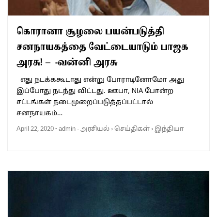
கொரானா சூழலை பயன்படுத்தி
சனநாயகத்தை வேட்டையாடும் பாஜக
அரசு! – -வன்னி அரசு
எது நடக்ககூடாது என்று போராடினோமோ அது
இப்போது நடந்து விட்டது. ஊபா, NIA போன்ற
சட்டங்கள் நடைமுறைப்படுத்தப்பட்டால்
சனநாயகம்…
April 22, 2020
-
admin
·
அரசியல்
›
செய்திகள்
›
இந்தியா