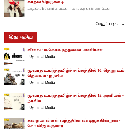
காதல் நெருக்கடி
காதல் சில பார்வைகள் - வாசகர் எண்ணங்கள்
மேலும் படிக்க →
இது புதிது
லீலை - ம.கோவர்த்தனன் மணியன்
-
Uyirmmai Media
மூவாத உயர்த்தமிழ்ச் சங்கத்தில் 16: தெறூஉம்
தெய்வம் - நர்சிம்
-
Uyirmmai Media
மூவாத உயர்த்தமிழ்ச் சங்கத்தில் 15: அளியள் -
நர்சிம்
-
Uyirmmai Media
கறையான்கள் வந்துகொண்டிருக்கின்றன -
சோ விஜயகுமார்