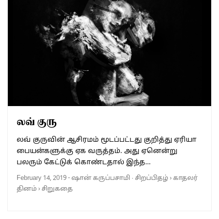
லவ் குரு
லவ் குருவின் ஆசிரமம் மூடப்பட்டது குறித்து ஏரியா
பையன்களுக்கு ஏக வருத்தம். அது ஏனென்று
பலரும் கேட்டுக் கொண்டதால் இந்த…
February 14, 2019
-
ஷான் கருப்பசாமி
·
சிறப்பிதழ்
›
காதலர்
தினம்
›
சிறுகதை