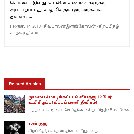
கொண்டாடுவது. உடலின் உணர்ச்சிகளுக்கு
அப்பாற்பட்டது, காதலிக்கும் ஒருவருக்காக
தன்னை…
February 14, 2019
-
சிவபாலன்இளங்கோவன்
·
சிறப்பிதழ்
›
காதலர் தினம்
Related Articles
மும்பை 4 மாடிக்கட்டடம் விபத்து 12 பேர்
உயிரிழப்பு! மீட்புப் பணி தீவிரம்!
மற்றவை
சமூகம்
செய்திகள்
சிறப்பிதழ்
Flash News
›
›
›
›
லவ் குரு
சிறப்பிதழ்
காதலர் தினம்
சிறுகதை
›
›