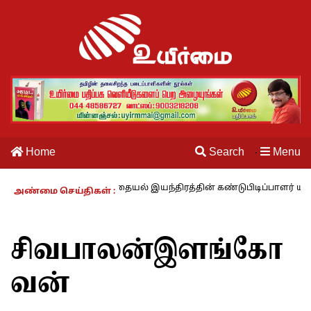
Home
Search
Menu
·
ாழும் காலம் – 27 : தையல் இயந்திரத்தின் கண்டுபிடிப்பாளர் யார்? -கார்
அண்மை செய்திகள் :
சிவபாலன்இளங்கோ
வன்