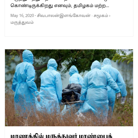
கொண்டிருக்கிறது எனவும், தமிழகம் மற்ற…
May 16, 2020
-
சிவபாலன்இளங்கோவன்
·
சமூகம்
›
மருத்துவம்
மரணத்தில் மருத்துவர் மாண்பைக்