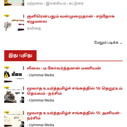
மற்றவை
இலக்கியம்
கட்டுரை
›
›
குளிரென்பதும் வன்முறைதான் - சந்தோசு
ஏழுமலை
கவிதை
மேலும் படிக்க →
இது புதிது
லீலை - ம.கோவர்த்தனன் மணியன்
-
Uyirmmai Media
மூவாத உயர்த்தமிழ்ச் சங்கத்தில் 16: தெறூஉம்
தெய்வம் - நர்சிம்
-
Uyirmmai Media
மூவாத உயர்த்தமிழ்ச் சங்கத்தில் 15: அளியள் -
நர்சிம்
-
Uyirmmai Media