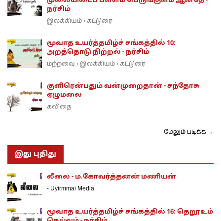
முலையிடைப் பள்ளம் பெருங்குளம் ஆனதே -
நர்சிம்
இலக்கியம்
கட்டுரை
›
மூவாத உயர்த்தமிழ்ச் சங்கத்தில் 10:
அறத்தொடு நிற்றல் - நர்சிம்
மற்றவை
இலக்கியம்
கட்டுரை
›
›
குளிரென்பதும் வன்முறைதான் - சந்தோசு
ஏழுமலை
கவிதை
மேலும் படிக்க →
இது புதிது
லீலை - ம.கோவர்த்தனன் மணியன்
-
Uyirmmai Media
மூவாத உயர்த்தமிழ்ச் சங்கத்தில் 16: தெறூஉம்
தெய்வம் - நர்சிம்