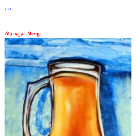
***
பிரபஞ்ச பிழை