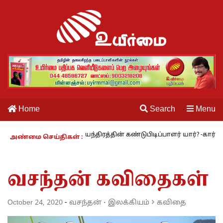
Home
Search
Menu
·
: தையல் இயந்திரத்தின் கண்டுபிடிப்பாளர் யார்? -கார்குழலி
மூவாத உ
அண்மை செய்திகள் :
வசந்தன் கவிதைகள்
October 24, 2020
-
வசந்தன்
·
இலக்கியம்
கவிதை