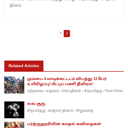
தினம்
Page navigation
Page
Current Page
1
2
Related Articles
மும்பை 4 மாடிக்கட்டடம் விபத்து 12 பேர்
உயிரிழப்பு! மீட்புப் பணி தீவிரம்!
மற்றவை
சமூகம்
செய்திகள்
சிறப்பிதழ்
Flash News
›
›
›
›
லவ் குரு
சிறப்பிதழ்
காதலர் தினம்
சிறுகதை
›
›
பர்த்ருஹரியின் காதல் கவிதைகள்