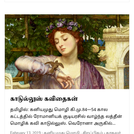
காடுல்லுஸ் கவிதைகள்
தமிழில்: கனியமுது மொழி கி.மு.84—54 கால
கட்டத்தில் ரோமானியக் குடியரசில் வாழ்ந்த லத்தீன்
மொழிக் கவி காடுல்லுஸ். வெரோனா அருகில்…
February 13, 2019
-
கனியமுது மொழி
·
சிறப்பிதழ்
›
காதலர்