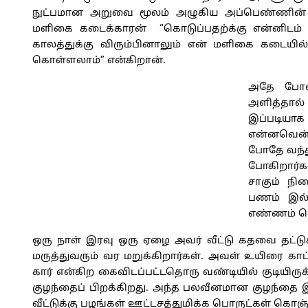
நுட்பமான அறுவை மூலம் அழுகிய அப்பெண்ணி
மளிகை கடைக்காரன் “கொடுப்பதற்க்கு என்னிடம்
காலத்துக்கு விரும்பினாலும் என் மளிகை கடையில
கொள்ளலாம்” என்கிறான்.
அதே போல 
அளித்தால்
இப்படியாக
என்னவென்
போதே வந்த
போகிறார்க
சாகும் நி
பணம் இல்
எண்ணம் பெ
ஒரு நாள் இரவு ஒரு ஏழை அவர் வீட்டு கதவை தட்டுக
மருத்துவரும் வர மறுக்கிறார்கள். அவள் உயிரை காப்ப
கார் என்கிற கைவிடப்பட்டதொரு வண்டியில் குடியி
குழந்தைப் பிறக்கிறது. அந்த பலவீனமான குழந்தை இ
வீட்டுக்கு பழங்கள் ஊட்டசத்துமிக்க பொருட்கள் க