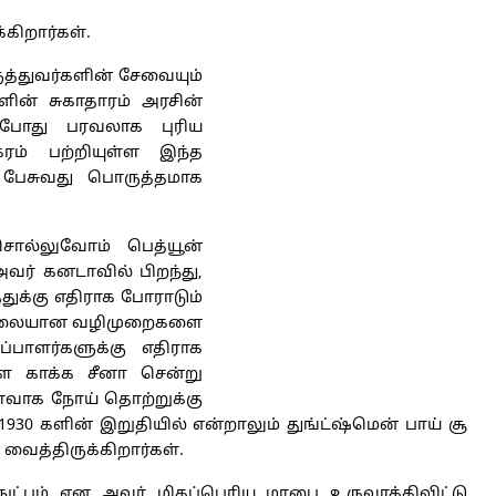
கிறார்கள்.
ுத்துவர்களின் சேவையும்
ளின் சுகாதாரம் அரசின்
ப்போது பரவலாக புரிய
் பற்றியுள்ள இந்த
ம் பேசுவது பொருத்தமாக
 சொல்லுவோம் பெத்யூன்
வர் கனடாவில் பிறந்து,
துக்கு எதிராக போராடும்
் நிலையான வழிமுறைகளை
ப்பாளர்களுக்கு எதிராக
ளை காக்க சீனா சென்று
ைவாக நோய் தொற்றுக்கு
30 களின் இறுதியில் என்றாலும் துங்ட்ஷ்மென் பாய் சூ
வைத்திருக்கிறார்கள்.
நுட்பம் என அவர் மிகப்பெரிய மரபை உருவாக்கிவிட்டு