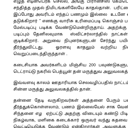
எழுத எடின்பெர்க் செல்ல, அங்கு பிரான்சிஸ் கேம
சந்தித்த முதல் நிமிடங்களிலேயே காதல்தான். பரிட்ச
இப்போது அவரிடம் எந்தப் பணமும் இல்லை உடனே எ
தடுக்கிறார் “ எனக்கு வாரிசு உரிமைப்படி கொஞ்சம்
மேல்படிப்பு படிக்க வேண்டுமென்றிருதாய். அதற்க
படிப்பும் தேனிலவுமாக ஸ்விட்சர்லாந்தில் நாட
குடிக்கிறார். அறுவை நிபுனர்களுடன் சேர்ந்து ப
தீர்ந்துவிட்டது. ஓரளவு காதலும் வற்றிய நி
வெறுப்படைந்திருந்தாள் .
கடைசியாக அவர்களிடம் மிஞ்சிய 200 பவுண்டுகளுட
டெட்ராய்டு நகரில் பெத்யூன் தன் மருத்துவ அலுவலகத்
இவ்வளவு காலம் ஊதாரியாக செலவழிப்பதில் நாட்டம்
சின்ன மருத்து அலுவலகத்தில் தான்.
தன்னை தேடி வருகிறவர்கள் அத்தனை பேரும் ப
தீர்த்துக்கொள்ளலாம், பணம் இல்லையேல் சாக வேண
சிந்தனை எழ ஏற்பட்டு அதற்கு விடையும் கண்டு பிடிக
நிகழ்வாக, மளிகை கடைக்கார் ஒருவர் வந்து கதவை
வெட்டியெடுக்க வேண்டும் என்கிறார்கள் .அவளுக்கு