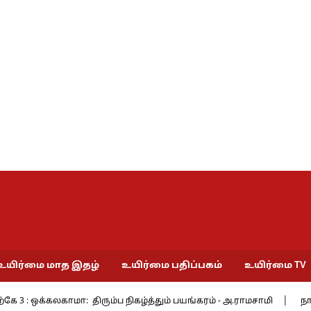
உயிர்மை மாத இதழ்
உயிர்மை பதிப்பகம்
உயிர்மை TV
்கே 3 : ஒக்கலகாமா: திரும்ப நிகழ்த்தும் பயங்கரம் - அ.ராமசாமி
நா