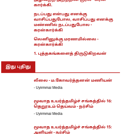
அழிவற்ற அறத்தின் குரல் - கரன்
கார்க்கி.
நடப்பது என்பது எனக்கு
வாசிப்பதுபோல, வாசிப்பது எனக்கு
மண்ணில் நடப்பதுபோல -
கரன்கார்க்கி
லெனினுக்கு மரணமில்லை -
கரன்கார்க்கி
1. புத்தகங்களைத் திருடுகிறவன்
இது புதிது
லீலை - ம.கோவர்த்தனன் மணியன்
-
Uyirmmai Media
மூவாத உயர்த்தமிழ்ச் சங்கத்தில் 16:
தெறூஉம் தெய்வம் - நர்சிம்
-
Uyirmmai Media
மூவாத உயர்த்தமிழ்ச் சங்கத்தில் 15:
அளியள் - நர்சிம்