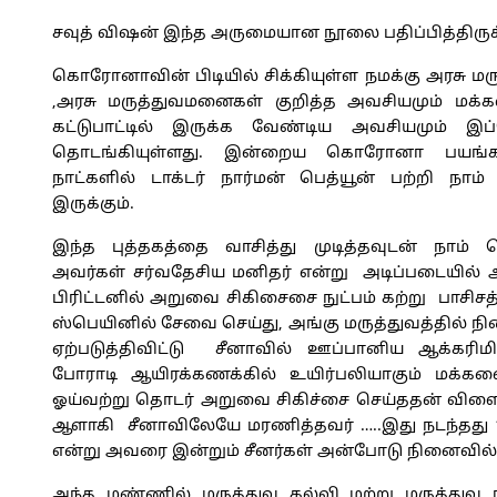
சவுத் விஷன் இந்த அருமையான நூலை பதிப்பித்திருக்
கொரோனாவின் பிடியில் சிக்கியுள்ள நமக்கு அரசு மர
,அரசு மருத்துவமனைகள் குறித்த அவசியமும் மக்க
கட்டுபாட்டில் இருக்க வேண்டிய அவசியமும் இ
தொடங்கியுள்ளது. இன்றைய கொரோனா பயங்கரம
நாட்களில் டாக்டர் நார்மன் பெத்யூன் பற்றி நா
இருக்கும்.
இந்த புத்தகத்தை வாசித்து முடித்தவுடன் நாம்
அவர்கள் சர்வதேசிய மனிதர் என்று அடிப்படையில் அ
பிரிட்டனில் அறுவை சிகிசைசை நுட்பம் கற்று பாசிசத்
ஸ்பெயினில் சேவை செய்து, அங்கு மருத்துவத்தில
ஏற்படுத்திவிட்டு சீனாவில் ஊப்பானிய ஆக்கரிமி
போராடி ஆயிரக்கணக்கில் உயிர்பலியாகும் மக்க
ஓய்வற்று தொடர் அறுவை சிகிச்சை செய்ததன் விள
ஆளாகி சீனாவிலேயே மரணித்தவர் …..இது நடந்தது 19
என்று அவரை இன்றும் சீனர்கள் அன்போடு நினைவில் 
அந்த மண்ணில் மருத்துவ கல்வி மற்று மருத்துவ 