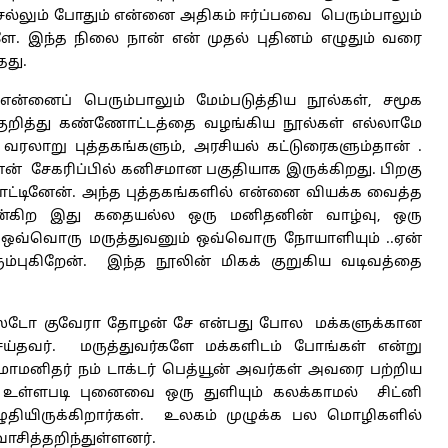
ல்லும் போதும் என்னை அதிகம் ஈர்ப்பவை பெரும்பாலும்
ளே. இந்த நிலை நான் என் முதல் புதினம் எழுதும் வரை
தது.
என்னைப் பெரும்பாலும் மேம்படுத்திய நூல்கள், சமூக
குறித்து கண்ணோட்டத்தை வழங்கிய நூல்கள் எல்லாமே
வரலாறு புத்தகங்களும், அரசியல் கட்டுரைகளும்தான் .
் சேகரிப்பில் கனிசமான பகுதியாக இருக்கிறது. பிறகு
காட்டினேன். அந்த புத்தகங்களில் என்னை வியக்க வைத்த
்கிற இது கதையல்ல ஒரு மனிதனின் வாழ்வு, ஒரு
்ள ஒவ்வொரு மருத்துவனும் ஒவ்வொரு நோயாளியும் ..ஏன்
ம்புகிறேன். இந்த நூலின் மிகக் குறுகிய வடிவத்தை
ர்னஸ்டோ குவேரா தோழன் சே என்பது போல மக்களுக்கான
ெய்தவர். மருத்துவர்களே மக்களிடம் போங்கள் என்று
மனிதர் நம் டாக்டர் பெத்யூன் அவர்கள் அவரை பற்றிய
ு உள்ளபடி புனைவை ஒரு துளியும் கலக்காமல் சிட்னி
எழுதியிருக்கிறார்கள். உலகம் முழுக்க பல மொழிகளில்
வாசித்தறிந்துள்ளனர்.