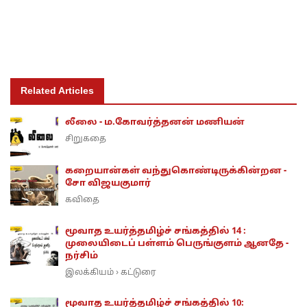
Related Articles
லீலை - ம.கோவர்த்தனன் மணியன்
சிறுகதை
கறையான்கள் வந்துகொண்டிருக்கின்றன -
சோ விஜயகுமார்
கவிதை
மூவாத உயர்த்தமிழ்ச் சங்கத்தில் 14 :
முலையிடைப் பள்ளம் பெருங்குளம் ஆனதே -
நர்சிம்
இலக்கியம்
கட்டுரை
›
மூவாத உயர்த்தமிழ்ச் சங்கத்தில் 10: