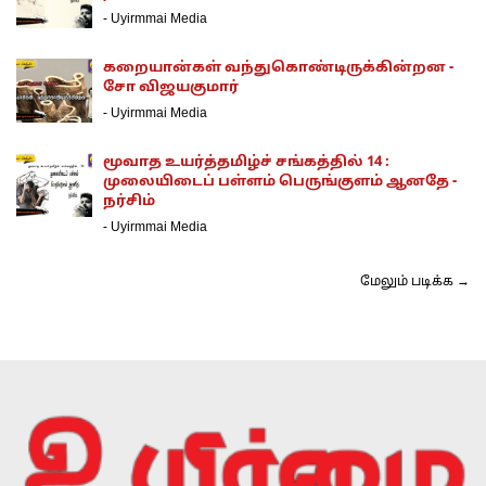
-
Uyirmmai Media
கறையான்கள் வந்துகொண்டிருக்கின்றன -
சோ விஜயகுமார்
-
Uyirmmai Media
மூவாத உயர்த்தமிழ்ச் சங்கத்தில் 14 :
முலையிடைப் பள்ளம் பெருங்குளம் ஆனதே -
நர்சிம்
-
Uyirmmai Media
மேலும் படிக்க →