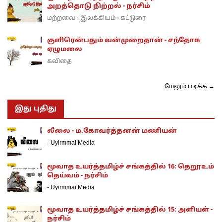
அறத்தொடு நிற்றல் - நர்சிம்
மற்றவை
இலக்கியம்
கட்டுரை
›
›
குளிரென்பதும் வன்முறைதான் - சந்தோசு
ஏழுமலை
கவிதை
மேலும் படிக்க →
இது புதிது
லீலை - ம.கோவர்த்தனன் மணியன்
-
Uyirmmai Media
மூவாத உயர்த்தமிழ்ச் சங்கத்தில் 16: தெறூஉம்
தெய்வம் - நர்சிம்
-
Uyirmmai Media
மூவாத உயர்த்தமிழ்ச் சங்கத்தில் 15: அளியள் -
நர்சிம்