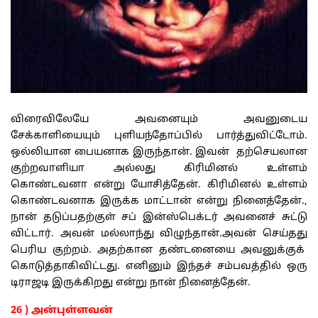
விரைவிலேயே அவனையும் அவனுடைய
சேக்காளியையும் புளியந்தோப்பில் பார்த்துவிட்டோம்.
ஒல்லியான பையனாக இருந்தான். இவன் தற்செயலான
குற்றவாளியா அல்லது கிரிமினல் உள்ளம்
கொண்டவனா என்று யோசித்தேன். கிரிமினல் உள்ளம்
கொண்டவனாக இருக்க மாட்டான் என்று நினைத்தேன்.,
நான் தடுப்பதற்குள் சப் இன்ஸ்பெக்டர் அவனைச் சுட்டு
விட்டார். அவன் மல்லாந்து விழுந்தான்.அவன் செய்தது
பெரிய குற்றம். அதற்கான தண்டனையை அவனுக்குக்
கொடுத்தாகிவிட்டது. எனினும் இந்தச் சம்பவத்தில் ஒரு
டிராஜடி இருக்கிறது என்று நான் நினைத்தேன்.
26 ) அன்புள்ளவன்