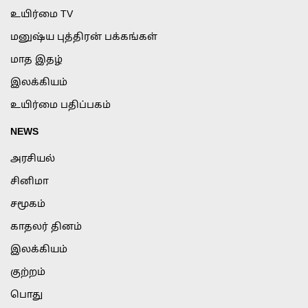
உயிர்மை TV
மனுஷ்ய புத்திரன் பக்கங்கள்
மாத இதழ்
இலக்கியம்
உயிர்மை பதிப்பகம்
NEWS
அரசியல்
சினிமா
சமூகம்
காதலர் தினம்
இலக்கியம்
குற்றம்
பொது