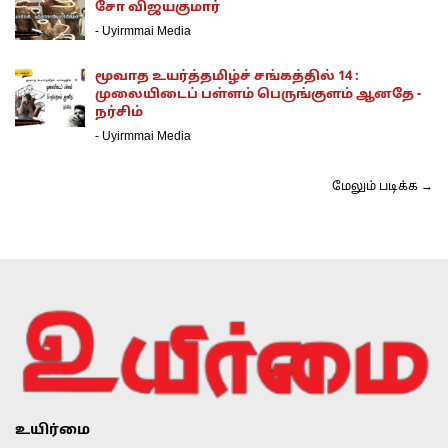
சோ விஜயகுமார்
-
Uyirmmai Media
மூவாத உயர்த்தமிழ்ச் சங்கத்தில் 14 :
முலையிடைப் பள்ளம் பெருங்குளம் ஆனதே -
நர்சிம்
-
Uyirmmai Media
மேலும் படிக்க →
உயிர்மை