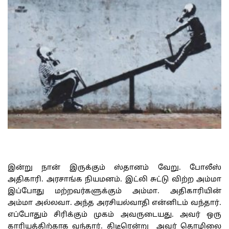
இன்று நான் இருக்கும் ஸ்தானம் வேறு. போலீஸ்
அதிகாரி. அரசாங்க நியமனம். இட்லி சுட்டு விற்ற அம்மா
இப்போது மற்றவர்களுக்கும் அம்மா. அதிகாரியின்
அம்மா அல்லவா. அந்த அரசியல்வாதி என்னிடம் வந்தார்.
எப்போதும் சிரிக்கும் முகம் அவருடையது. அவர் ஒரு
காரியத்திற்காக வந்தார். திடீரென்று அவர் தொழிலை