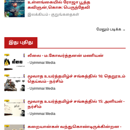
உள்ளங்கையில் ரோஜா பூத்த
கவிஞன்,கொசு: பெருந்தேவி
இலக்கியம்
குறுங்கதைகள்
›
மேலும் படிக்க →
இது புதிது
லீலை - ம.கோவர்த்தனன் மணியன்
-
Uyirmmai Media
மூவாத உயர்த்தமிழ்ச் சங்கத்தில் 16: தெறூஉம்
தெய்வம் - நர்சிம்
-
Uyirmmai Media
மூவாத உயர்த்தமிழ்ச் சங்கத்தில் 15: அளியள் -
நர்சிம்
-
Uyirmmai Media
கறையான்கள் வந்துகொண்டிருக்கின்றன -