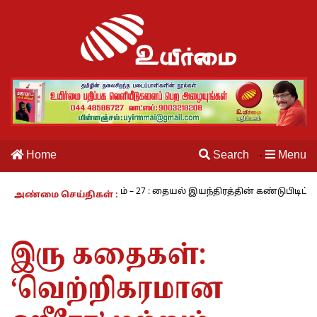
Home
Search
Menu
·
நாம் வாழும் காலம் – 27 : தையல் இயந்திரத்தின் கண்டுபிடிப்பாளர் யார்
அண்மை செய்திகள் :
இரு கதைகள்:
‘வெற்றிகரமான