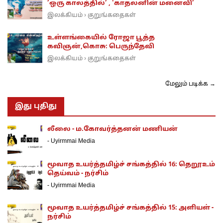
’ஒரு காலத்தில்’ , 'காதலனின் மனைவி’
இலக்கியம்
குறுங்கதைகள்
›
உள்ளங்கையில் ரோஜா பூத்த
கவிஞன்,கொசு: பெருந்தேவி
இலக்கியம்
குறுங்கதைகள்
›
மேலும் படிக்க →
இது புதிது
லீலை - ம.கோவர்த்தனன் மணியன்
-
Uyirmmai Media
மூவாத உயர்த்தமிழ்ச் சங்கத்தில் 16: தெறூஉம்
தெய்வம் - நர்சிம்
-
Uyirmmai Media
மூவாத உயர்த்தமிழ்ச் சங்கத்தில் 15: அளியள் -
நர்சிம்