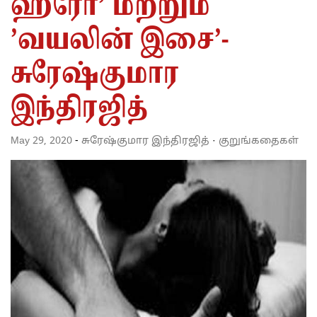
ஹீரோ’ மற்றும்
’வயலின் இசை’-
சுரேஷ்குமார
இந்திரஜித்
May 29, 2020
-
சுரேஷ்குமார இந்திரஜித்
·
குறுங்கதைகள்