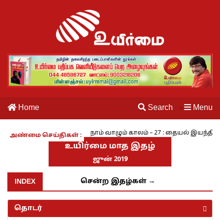
Home
Search
Menu
·
பயங்கரம் - அ.ராமசாமி
நாம் வாழும் காலம் – 27 : தையல் இயந்திரத்த
அண்மை செய்திகள் :
உயிர்மை மாத இதழ்
ஜுன் 2019
INDEX
சென்ற இதழ்கள் →
தொடர்