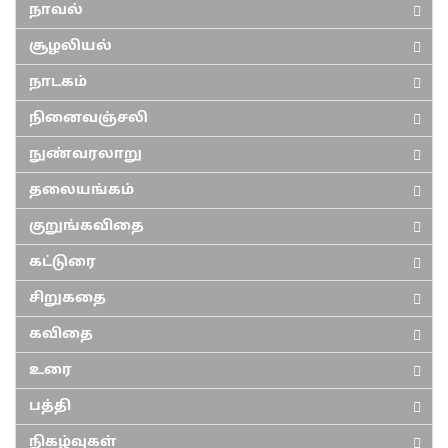
நாவல்
சூழலியல்
நாடகம்
நினைவஞ்சலி
நுண்வரலாறு
தலையங்கம்
குறுங்கவிதை
கட்டுரை
சிறுகதை
கவிதை
உரை
பத்தி
நிகழ்வுகள்