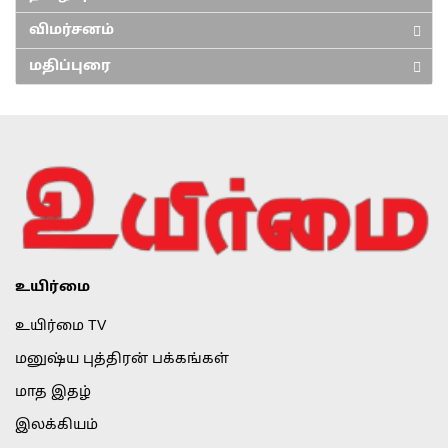
விமர்சனம்
மதிப்புரை
உயிர்மை
உயிர்மை TV
மனுஷ்ய புத்திரன் பக்கங்கள்
மாத இதழ்
இலக்கியம்