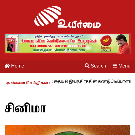
Home
Search
Menu
·
ம் காலம் – 27 : தையல் இயந்திரத்தின் கண்டுபிடிப்பாளர் யார்? -கார்குழல
அண்மை செய்திகள் :
சினிமா