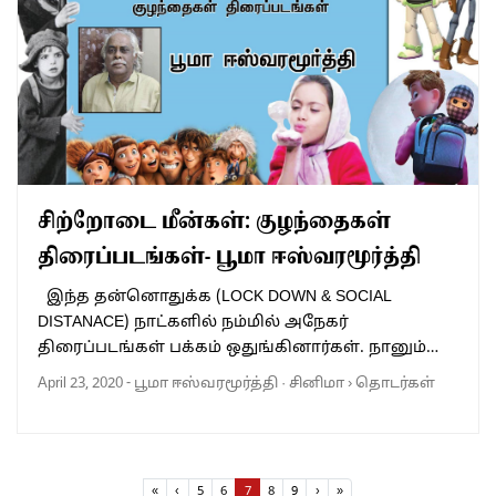
சிற்றோடை மீன்கள்: குழந்தைகள்
திரைப்படங்கள்- பூமா ஈஸ்வரமூர்த்தி
இந்த தன்னொதுக்க (LOCK DOWN & SOCIAL
DISTANACE) நாட்களில் நம்மில் அநேகர்
திரைப்படங்கள் பக்கம் ஒதுங்கினார்கள். நானும்…
April 23, 2020
-
பூமா ஈஸ்வரமூர்த்தி
·
சினிமா
›
தொடர்கள்
Page navigation
Page
Page
Current Page
Page
Page
«
‹
5
6
7
8
9
›
»