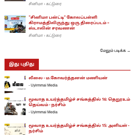
சினிமா
கட்டுரை
›
"சினிமா பன்ட்டி" கோலப்பள்ளி
கிராமத்திலிருந்து ஒரு திரைப்படம் –
ஸ்டாலின் சரவணன்
சினிமா
கட்டுரை
›
மேலும் படிக்க →
இது புதிது
லீலை - ம.கோவர்த்தனன் மணியன்
-
Uyirmmai Media
மூவாத உயர்த்தமிழ்ச் சங்கத்தில் 16: தெறூஉம்
தெய்வம் - நர்சிம்
-
Uyirmmai Media
மூவாத உயர்த்தமிழ்ச் சங்கத்தில் 15: அளியள் -
நர்சிம்