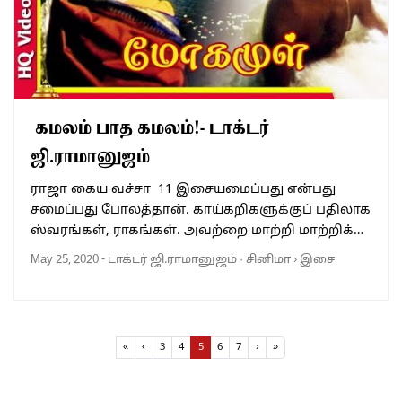
கமலம் பாத கமலம்!- டாக்டர்
ஜி.ராமானுஜம்
ராஜா கைய வச்சா 11 இசையமைப்பது என்பது
சமைப்பது போலத்தான். காய்கறிகளுக்குப் பதிலாக
ஸ்வரங்கள், ராகங்கள். அவற்றை மாற்றி மாற்றிக்…
May 25, 2020
-
டாக்டர் ஜி.ராமானுஜம்
·
சினிமா
›
இசை
Page navigation
Page
Page
Current Page
Page
Page
«
‹
3
4
5
6
7
›
»