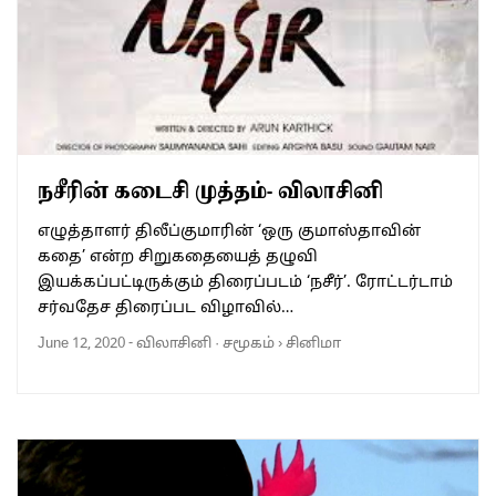
நசீரின் கடைசி முத்தம்- விலாசினி
எழுத்தாளர் திலீப்குமாரின் ‘ஒரு குமாஸ்தாவின்
கதை’ என்ற சிறுகதையைத் தழுவி
இயக்கப்பட்டிருக்கும் திரைப்படம் ‘நசீர்’. ரோட்டர்டாம்
சர்வதேச திரைப்பட விழாவில்…
June 12, 2020
-
விலாசினி
·
சமூகம்
›
சினிமா