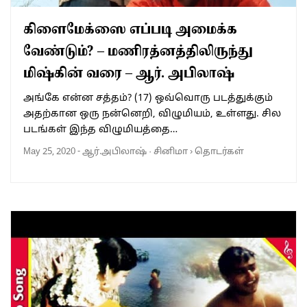
கிளைமேக்ஸை எப்படி அமைக்க
வேண்டும்? – மணிரத்னத்திலிருந்து
மிஷ்கின் வரை – ஆர். அபிலாஷ்
அங்கே என்ன சத்தம்? (17) ஒவ்வொரு படத்துக்கும்
அதற்கான ஒரு நன்னெறி, விழுமியம், உள்ளது. சில
படங்கள் இந்த விழுமியத்தை…
May 25, 2020
-
ஆர்.அபிலாஷ்
·
சினிமா
›
தொடர்கள்