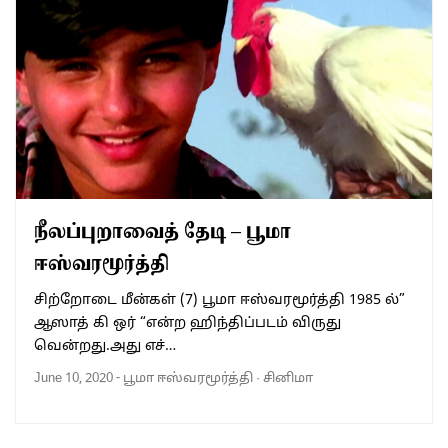
நீலப்புறாவைத் தேடி – பூமா
ஈஸ்வரமூர்த்தி
சிற்றோடை மீன்கள் (7) பூமா ஈஸ்வரமூர்த்தி 1985 ல்”
ஆஸாத் கி ஒர் “என்ற ஹிந்திப்படம் விருது
வென்றது.அது எச்…
June 10, 2020
-
பூமா ஈஸ்வரமூர்த்தி
·
சினிமா