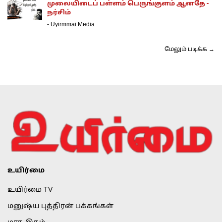
முலையிடைப் பள்ளம் பெருங்குளம் ஆனதே -
நர்சிம்
-
Uyirmmai Media
மேலும் படிக்க →
உயிர்மை
உயிர்மை TV
மனுஷ்ய புத்திரன் பக்கங்கள்