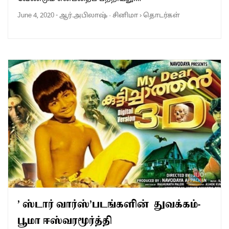
June 4, 2020
-
ஆர்.அபிலாஷ்
·
சினிமா
›
தொடர்கள்
’ ஸ்டார் வார்ஸ்’படங்களின் துவக்கம்-
பூமா ஈஸ்வரமூர்த்தி