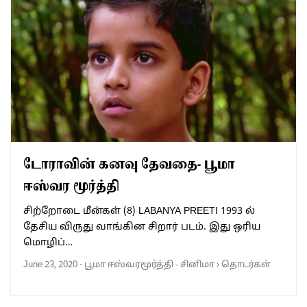
டோராவின் கனவு தேவதை- பூமா
ஈஸ்வர மூர்த்தி
சிற்றோடை மீன்கள் (8) LABANYA PREETI 1993 ல்
தேசிய விருது வாங்கின சிறார் படம். இது ஒரிய
மொழிப்…
June 23, 2020
-
பூமா ஈஸ்வரமூர்த்தி
·
சினிமா
›
தொடர்கள்