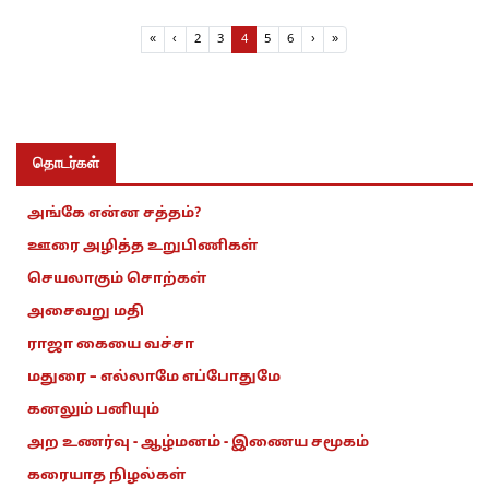
Page navigation
Page
Page
Current Page
Page
Page
«
‹
2
3
4
5
6
›
»
தொடர்கள்
அங்கே என்ன சத்தம்?
ஊரை அழித்த உறுபிணிகள்
செயலாகும் சொற்கள்
அசைவறு மதி
ராஜா கையை வச்சா
மதுரை – எல்லாமே எப்போதுமே
கனலும் பனியும்
அற உணர்வு - ஆழ்மனம் - இணைய சமூகம்
கரையாத நிழல்கள்