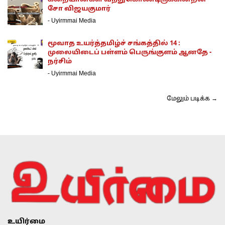
கறையான்கள் வந்துகொண்டிருக்கின்றன -
சோ விஜயகுமார்
-
Uyirmmai Media
மூவாத உயர்த்தமிழ்ச் சங்கத்தில் 14 :
முலையிடைப் பள்ளம் பெருங்குளம் ஆனதே -
நர்சிம்
-
Uyirmmai Media
மேலும் படிக்க →
உயிர்மை