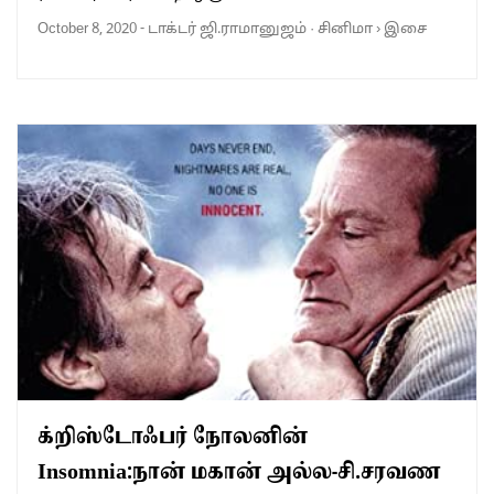
October 8, 2020
-
டாக்டர் ஜி.ராமானுஜம்
·
சினிமா
›
இசை
க்றிஸ்டோஃபர் நோலனின்
Insomnia:நான் மகான் அல்ல‌-சி.சரவண