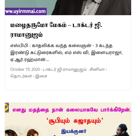
மழைதருமோ மேகம் – டாக்டர் ஜி.
ராமானுஜம்
எஸ்பிபி : காதலிக்க வந்த கலைஞன் - 3 கடந்த
இரண்டு கட்டுரைகளில், எம் எஸ் வி, இளையராஜா,
ஏ.ஆர்.ரஹ்மான்…
October 19, 2020
-
டாக்டர் ஜி.ராமானுஜம்
·
சினிமா
›
தொடர்கள்
›
இசை