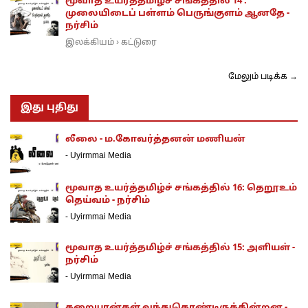
மூவாத உயர்த்தமிழ்ச் சங்கத்தில் 14 :
முலையிடைப் பள்ளம் பெருங்குளம் ஆனதே -
நர்சிம்
இலக்கியம்
கட்டுரை
›
மேலும் படிக்க →
இது புதிது
லீலை - ம.கோவர்த்தனன் மணியன்
-
Uyirmmai Media
மூவாத உயர்த்தமிழ்ச் சங்கத்தில் 16: தெறூஉம்
தெய்வம் - நர்சிம்
-
Uyirmmai Media
மூவாத உயர்த்தமிழ்ச் சங்கத்தில் 15: அளியள் -
நர்சிம்
-
Uyirmmai Media