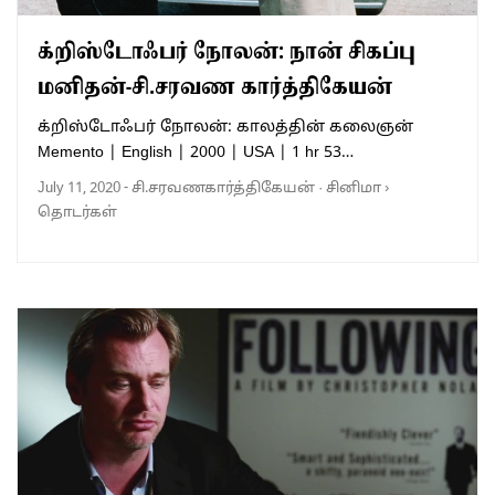
க்றிஸ்டோஃபர் நோலன்: நான் சிகப்பு
மனிதன்-சி.சரவண கார்த்திகேயன்
க்றிஸ்டோஃபர் நோலன்: காலத்தின் கலைஞன்
Memento | English | 2000 | USA | 1 hr 53…
July 11, 2020
-
சி.சரவணகார்த்திகேயன்
·
சினிமா
›
தொடர்கள்