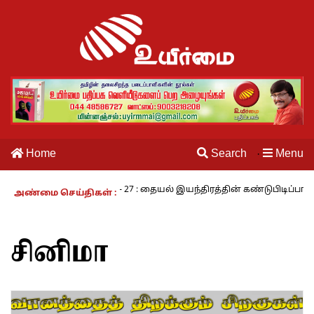
Home
Search
Menu
·
 வாழும் காலம் – 27 : தையல் இயந்திரத்தின் கண்டுபிடிப்பாளர் யார்? -கா
அண்மை செய்திகள் :
சினிமா