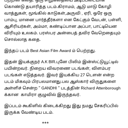
பற்றின கதை. ஒரு சிறுகதையை அடிப்படையாக
கொண்டு தயாரித்த படம்.கிராமம், ஆடு மாடு கோழி
வாத்துகள், மூங்கில் காடுகள்,அருவி , ஏரி, ஒரே ஒரு
பாம்பு, மானை பார்த்தீர்களா என கேட்கும் வேடன், பள்ளி,
ஆசிரியர்கள், அம்மா, கண்டிப்பான அப்பா, பாட்டியென
விரியும் உலகம். பரஸ்பர அன்பைத் தவிர வேறெதையும்
சொல்லாத கதை.
இந்தப் படம் Best Asian Film Award ம் பெற்றது.
இதன் இயக்குநர் A.K BIR.புனே பிலிம் இன்ஸ்ட்டுயூட்டில்
பயின்றவர். நிறைய விவரணை படங்கள், விளம்பர
படங்கள் எடுத்தவர். இவர் இயக்கிய 27 டௌன் என்ற
படம் மிகவும் பிரபலமானது.பல ஆஸ்கார் விருதுகளை
அள்ளிச் சென்ற “ GANDHI “ படத்தின் Richard Attenborough
க்கான காமிரா குழுவில் இருந்தவர்.
இப்படம் கூகிளில் கிடைக்கிறது இது நமது சேகரிப்பில்
இருக்க வேண்டிய படம்.
***