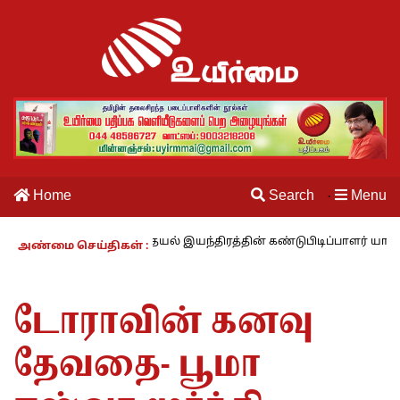
Home
Search
Menu
·
் – 27 : தையல் இயந்திரத்தின் கண்டுபிடிப்பாளர் யார்? -கார்குழலி
அண்மை செய்திகள் :
டோராவின் கனவு
தேவதை- பூமா