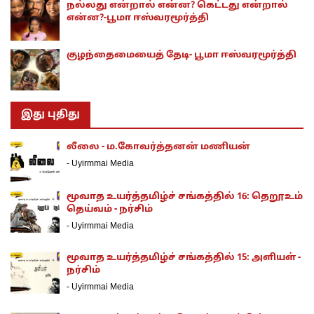
நல்லது என்றால் என்ன? கெட்டது என்றால்
என்ன?-பூமா ஈஸ்வரமூர்த்தி
குழந்தைமையைத் தேடி- பூமா ஈஸ்வரமூர்த்தி
இது புதிது
லீலை - ம.கோவர்த்தனன் மணியன்
-
Uyirmmai Media
மூவாத உயர்த்தமிழ்ச் சங்கத்தில் 16: தெறூஉம்
தெய்வம் - நர்சிம்
-
Uyirmmai Media
மூவாத உயர்த்தமிழ்ச் சங்கத்தில் 15: அளியள் -
நர்சிம்
-
Uyirmmai Media