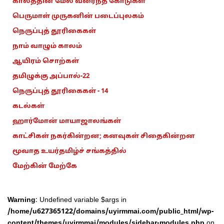
காலத்தின் மேல் வரைந்த கோடுகள்
பெருமாள் முருகனின் படைப்புலகம்
நெருப்புத் தூரிகைகள்
நாம் வாழும் காலம்
ஆயிரம் சொற்கள்
தமிழுக்கு அப்பால்-22
நெருப்புத் தூரிகைகள் - 14
கடல்கள்
ஹார்மோன் மாயாஜாலங்கள்
காட்சிகள் நகர்கின்றன; கனவுகள் சிதைகின்றன
மூவாத உயர்தமிழ்ச் சங்கத்தில்
மேற்கின் மேற்கே
Warning
: Undefined variable $args in
/home/u627365122/domains/uyirmmai.com/public_html/wp-
content/themes/uyirmmai/modules/sidebar-modules.php
on