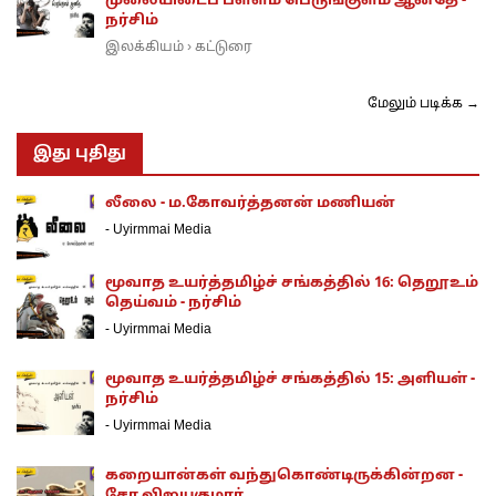
முலையிடைப் பள்ளம் பெருங்குளம் ஆனதே -
நர்சிம்
இலக்கியம்
கட்டுரை
›
மேலும் படிக்க →
இது புதிது
லீலை - ம.கோவர்த்தனன் மணியன்
-
Uyirmmai Media
மூவாத உயர்த்தமிழ்ச் சங்கத்தில் 16: தெறூஉம்
தெய்வம் - நர்சிம்
-
Uyirmmai Media
மூவாத உயர்த்தமிழ்ச் சங்கத்தில் 15: அளியள் -
நர்சிம்
-
Uyirmmai Media
கறையான்கள் வந்துகொண்டிருக்கின்றன -
சோ விஜயகுமார்