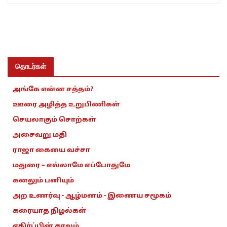
தொடர்கள்
அங்கே என்ன சத்தம்?
ஊரை அழித்த உறுபிணிகள்
செயலாகும் சொற்கள்
அசைவறு மதி
ராஜா கையை வச்சா
மதுரை – எல்லாமே எப்போதுமே
கனலும் பனியும்
அற உணர்வு - ஆழ்மனம் - இணைய சமூகம்
கரையாத நிழல்கள்
எதிர்ப்பின் காலம்