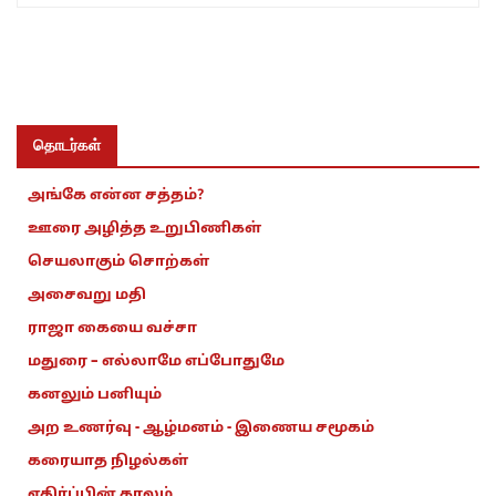
தொடர்கள்
அங்கே என்ன சத்தம்?
ஊரை அழித்த உறுபிணிகள்
செயலாகும் சொற்கள்
அசைவறு மதி
ராஜா கையை வச்சா
மதுரை – எல்லாமே எப்போதுமே
கனலும் பனியும்
அற உணர்வு - ஆழ்மனம் - இணைய சமூகம்
கரையாத நிழல்கள்
எதிர்ப்பின் காலம்