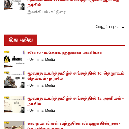
முலையிடைப் பள்ளம் பெருங்குளம் ஆனதே -
நர்சிம்
இலக்கியம்
கட்டுரை
›
மேலும் படிக்க →
இது புதிது
லீலை - ம.கோவர்த்தனன் மணியன்
-
Uyirmmai Media
மூவாத உயர்த்தமிழ்ச் சங்கத்தில் 16: தெறூஉம்
தெய்வம் - நர்சிம்
-
Uyirmmai Media
மூவாத உயர்த்தமிழ்ச் சங்கத்தில் 15: அளியள் -
நர்சிம்
-
Uyirmmai Media
கறையான்கள் வந்துகொண்டிருக்கின்றன -
சோ விஜயகுமார்