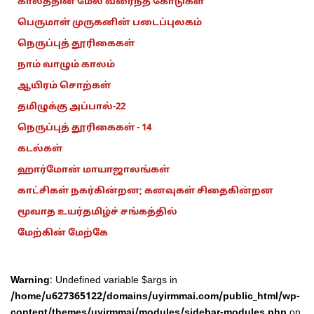
காலத்தின் மேல் வரைந்த கோடுகள்
பெருமாள் முருகனின் படைப்புலகம்
நெருப்புத் தூரிகைகள்
நாம் வாழும் காலம்
ஆயிரம் சொற்கள்
தமிழுக்கு அப்பால்-22
நெருப்புத் தூரிகைகள் - 14
கடல்கள்
ஹார்மோன் மாயாஜாலங்கள்
காட்சிகள் நகர்கின்றன; கனவுகள் சிதைகின்றன
மூவாத உயர்தமிழ்ச் சங்கத்தில்
மேற்கின் மேற்கே
Warning
: Undefined variable $args in
/home/u627365122/domains/uyirmmai.com/public_html/wp-
content/themes/uyirmmai/modules/sidebar-modules.php
on