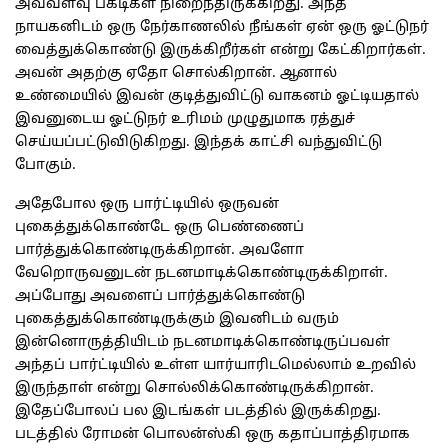
அவ்வளவு பகடிகள் நிறைந்திருக்கிறது. அந்த
நாயகனிடம் ஒரு நேர்காணலில் நீங்கள் ஏன் ஒரு ஓட்டுநர்
வைத்துக்கொண்டு இருக்கிறீர்கள் என்று கேட்கிறார்கள்.
அவன் அதற்கு ஏதோ சொல்கிறான். ஆனால்
உண்மையில் இவன் குடித்துவிட்டு வாகனம் ஓட்டியதால்
இவனுடைய ஓட்டுநர் உரிமம் முழுதுமாக ரத்துச்
செய்யப்பட்டுவிடுகிறது. இந்தக் காட்சி வந்துவிட்டு
போகும்.
அதேபோல ஒரு பார்ட்டியில் ஒருவன்
புகைத்துக்கொண்டே ஒரு பெண்ணைப்
பார்த்துக்கொண்டிருக்கிறான். அவளோ
வேறொருவனுடன் நடனமாடிக்கொண்டிருக்கிறாள்.
அப்போது அவளைப் பார்த்துக்கொண்டு
புகைத்துக்கொண்டிருக்கும் இவனிடம் வரும்
இன்னொருத்தியிடம் நடனமாடிக்கொண்டிருப்பவள்
அந்தப் பார்ட்டியில் உள்ள யார்யாரிடமெல்லாம் உறவில்
இருந்தாள் என்று சொல்லிக்கொண்டிருக்கிறான்.
இதேப்போலப் பல இடங்கள் படத்தில் இருக்கிறது.
படத்தில் ரோமன் பொலன்ஸ்கி ஒரு கதாப்பாத்திரமாக