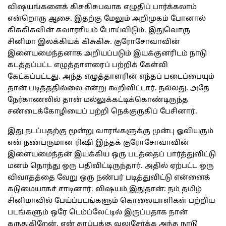
விஷயங்களைக் கிசுகிசுபவாக எழுதிப் பார்க்கலாம்
என்றொரு ஆசை. இதற்கு மேலும் அறிமுகம் போனால்
கிசுகிசுவின் சுவாரசியம் போய்விடும். இதுவொரு
சினிமா இலக்கியக் கிசுகிசு. குரோசோவாவின்
இளையமைந்தனாக அறியப்படும் இயக்குனரிடம் நாடு
கடத்தப்பட்ட எழுத்தாளரைப் பற்றிக் கேள்வி
கேட்கப்பட்டது. அந்த எழுத்தாளரின் எந்தப் படைப்பையும்
தான் படித்ததில்லை என்று கூறிவிட்டார். நல்லது. அதே
நேர்காணலில் தான் மல்லுக்கட்டிக்கொண்டிருந்த
சண்டைக்கோழியைப் பற்றி நெக்குருகிப் பேசினார்.
இது நடப்பதற்கு மூன்று வாரங்களுக்கு முன்பு ஓவியரும்
என் நண்பருமான ரிஷி இந்தக் குரோசோவாவின்
இளையமைந்தன் இயக்கிய ஒரு படத்தைப் பார்த்துவிட்டு
மனம் நொந்து ஒரு பதிவிட்டிருந்தார். அதில் ஏற்பட்ட ஒரு
விவாதத்தை வேறு ஒரு நண்பர் படித்துவிட்டு என்னைக்
கடுமையாகச் சாடினார். விஷயம் இதுதான்: நம் தமிழ்
சினிமாவில் பேய்ப்படங்களும் கொலையாளிகள் பற்றிய
படங்களும் ஒரே டெம்ப்லேட்டில் இருப்பதாக நான்
கருதுகிறேன். என் தரப்புக்கு வலுசேர்க்க அந்த நாடு