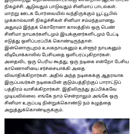
இருக்கிறது. தொலைக்காட்சிக்கு சென்றால் ஆடல் பாடல்
நிகழ்ச்சி. ஆடுவதும் பாடுவதும் சினிமாப் பாடல்கள்.
மாற்று ஊடக போர்வையில் வந்திருக்கும் யூட்யூபில்
முக்கால்வாசி நிகழ்ச்சிகள் சினிமா சம்மந்தமானது.
அதுவும் இந்தக் கொரோனா காலத்தில் ஒரு பெண்
சினிமா நாயகர்களிடமும் இயக்குனர்களிடமும் பேட்டி
எடுத்து ஒளிப்பரப்பிக் கொண்டிருந்தாள்.
இன்னொருபுறம் உலகநாயகனும் உள்ளூர் நாயகனும்
வீடியோக்காலில் பேசியதை ஒளிபரப்புகிறார்கள்.
அதைவிட ஒரு பெரிய கூத்து, ஒரு நடிகை என்றோ பேசிய
காணொளியை சர்ச்சையாக்கி அதை
விவாதிக்கிறார்கள். அதில் அந்த நடிகைக்கு ஆதரவாக
இருப்பவர்கள் நடிகையின் குடும்பத்திற்குப் பாராட்டுப்
பத்திரம் வாசிக்கிறார்கள். இதிலிருந்து தப்பிக்கவே
முடியவில்லை. எங்கே நாம் சென்றாலும் அங்கே ஒரு
சினிமா உருப்படி நின்றுக்கொண்டு நம் கழுத்தை
அறுத்துக்கொண்டிருக்கும்.