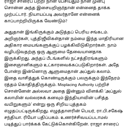
ராஜா சாரைப் பற்றி நான் பேசியதும் நான் முன்பு
சொன்ன அந்த இசையறிஞர்தான் என்னைத் தாக்க
முற்பட்டார். நியாயப்படி அவர்தானே என்னைக்
காப்பாற்றியிருக்க வேண்டும்?
அதுதான் இங்கிருக்கும் அடுத்தப் பெரிய சங்கடம்.
அறிஞர்கள், புத்திஜீவிகள்தான் நம்மை இந்த மாதிரியான
அதிகார மையங்களுக்குப் பழக்கிவிடுகிறார்கள். நாம்
வழிபடுவதற்கு ஒரு ஆளுமை தேவையானதாக
இருக்கிறது. அந்தப் பீடங்களில் நட்சத்திரங்களும்
இசைஞானிகளும் உட்காரவைக்கப்படுகிறார்கள். அதே
போன்ற இன்னொரு ஆளுமைதான் அப்துல் கலாம்.
இதை வாசித்துக் கொண்டிருக்கும் பலருக்கும் இந்நேரம்
ரத்தம் கொதித்திருக்கும். Misplacing Authority பற்றிச்
சொன்னேன் அல்லவா அதை இன்னும் விளக்கி ‘அப்துல்
கலாமின் வல்லரசுக் கனவும் இந்தியாவின் பசித்த
வயிறுகளும்’ என்று ஒரு சிறிய புத்தகம்
எழுதப்பட்டிருக்கிறது. எழுத்தாளரின் பெயர், ரா.பி.சகேஷ்
சந்தியா. ரியோ பதிப்பகம். உணர்ச்சிவயப்படாமல்
படித்துப் பார்க்கக் கேட்டுக்கொள்கிறேன். ராஜா சாரைப்