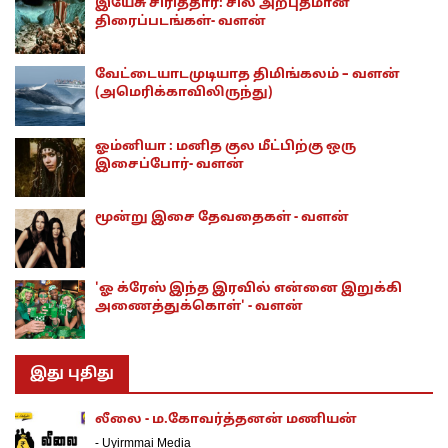
இயேசு சிரித்தார்: சில அற்புதமான
திரைப்படங்கள்- வளன்
வேட்டையாடமுடியாத திமிங்கலம் – வளன்
(அமெரிக்காவிலிருந்து)
ஓம்னியா : மனித குல மீட்பிற்கு ஒரு
இசைப்போர்- வளன்
மூன்று இசை தேவதைகள் - வளன்
'ஓ க்ரேஸ் இந்த இரவில் என்னை இறுக்கி
அணைத்துக்கொள்' - வளன்
இது புதிது
லீலை - ம.கோவர்த்தனன் மணியன்
-
Uyirmmai Media