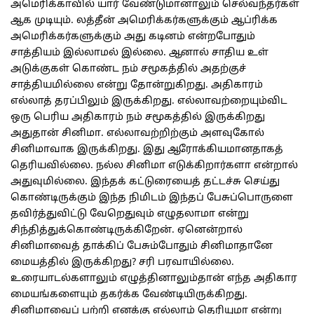
அமெரிக்காவில் யார் வேண்டுமானாலும் செல்வந்தர்கள்
ஆக முடியும். லத்தீன் அமெரிக்கர்களுக்கும் ஆப்ரிக்க
அமெரிக்கர்களுக்கும் அது கடினம் என்றபோதும்
சாத்தியம் இல்லாமல் இல்லை. ஆனால் சாதிய உள்
அடுக்குகள் கொண்ட நம் சமூகத்தில் அதற்குச்
சாத்தியமில்லை என்று தோன்றுகிறது. அதிகாரம்
எல்லாத் தரப்பிலும் இருக்கிறது. எல்லாவற்றையும்விட
ஒரு பெரிய அதிகாரம் நம் சமூகத்தில் இருக்கிறது
அதுதான் சினிமா. எல்லாவற்றிற்கும் அளவுகோல்
சினிமாவாக இருக்கிறது. இது ஆரோக்கியமானதாகத்
தெரியவில்லை. நல்ல சினிமா எடுக்கிறார்களா என்றால்
அதுவுமில்லை. இந்தக் கட்டுரையைத் தட்டச்சு செய்து
கொண்டிருக்கும் இந்த நிமிடம் இந்தப் பேசுப்பொருளை
தவிர்த்துவிட்டு வேறெதுவும் எழுதலாமா என்று
சிந்தித்துக்கொண்டிருக்கிறேன். ஏனென்றால்
சினிமாவைத் தாக்கிப் பேசும்போதும் சினிமாதானே
மையத்தில் இருக்கிறது? சரி பரவாயில்லை.
உரையாடல்களாலும் எழுத்தினாலும்தான் எந்த அதிகார
மையங்களையும் தகர்க்க வேண்டியிருக்கிறது.
சினிமாவைப் பற்றி எனக்கு எல்லாம் தெரியுமா என்று