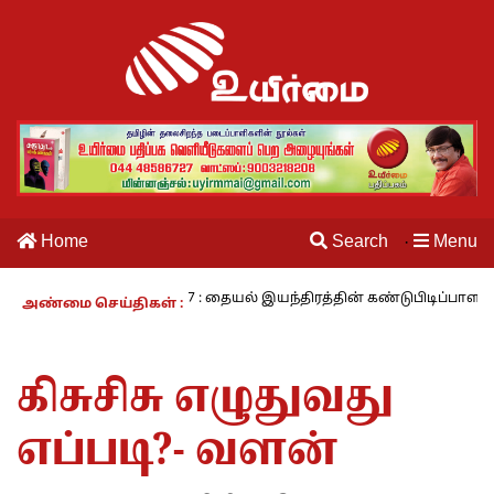
Home
Search
Menu
·
ம் வாழும் காலம் – 27 : தையல் இயந்திரத்தின் கண்டுபிடிப்பாளர் யார்? -
அண்மை செய்திகள் :
கிசுசிசு எழுதுவது
எப்படி?- வளன்