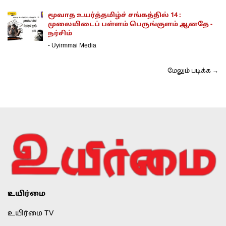
மூவாத உயர்த்தமிழ்ச் சங்கத்தில் 14 :
முலையிடைப் பள்ளம் பெருங்குளம் ஆனதே -
நர்சிம்
-
Uyirmmai Media
மேலும் படிக்க →
உயிர்மை
உயிர்மை TV