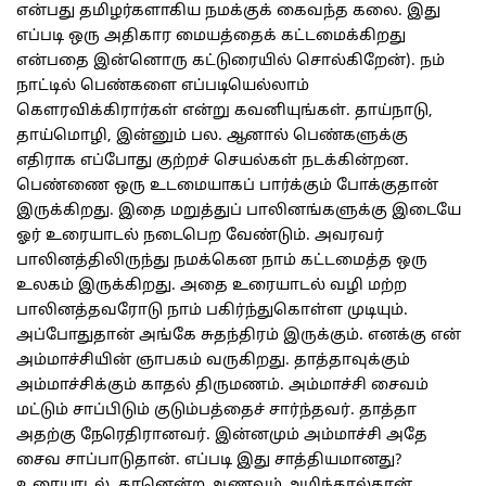
என்பது தமிழர்களாகிய நமக்குக் கைவந்த கலை. இது
எப்படி ஒரு அதிகார மையத்தைக் கட்டமைக்கிறது
என்பதை இன்னொரு கட்டுரையில் சொல்கிறேன்). நம்
நாட்டில் பெண்களை எப்படியெல்லாம்
கௌரவிக்கிரார்கள் என்று கவனியுங்கள். தாய்நாடு,
தாய்மொழி, இன்னும் பல. ஆனால் பெண்களுக்கு
எதிராக எப்போது குற்றச் செயல்கள் நடக்கின்றன.
பெண்ணை ஒரு உடமையாகப் பார்க்கும் போக்குதான்
இருக்கிறது. இதை மறுத்துப் பாலினங்களுக்கு இடையே
ஓர் உரையாடல் நடைபெற வேண்டும். அவரவர்
பாலினத்திலிருந்து நமக்கென நாம் கட்டமைத்த ஒரு
உலகம் இருக்கிறது. அதை உரையாடல் வழி மற்ற
பாலினத்தவரோடு நாம் பகிர்ந்துகொள்ள முடியும்.
அப்போதுதான் அங்கே சுதந்திரம் இருக்கும். எனக்கு என்
அம்மாச்சியின் ஞாபகம் வருகிறது. தாத்தாவுக்கும்
அம்மாச்சிக்கும் காதல் திருமணம். அம்மாச்சி சைவம்
மட்டும் சாப்பிடும் குடும்பத்தைச் சார்ந்தவர். தாத்தா
அதற்கு நேரெதிரானவர். இன்னமும் அம்மாச்சி அதே
சைவ சாப்பாடுதான். எப்படி இது சாத்தியமானது?
உரையாடல். தானென்ற ஆணவம் அழிந்தால்தான்