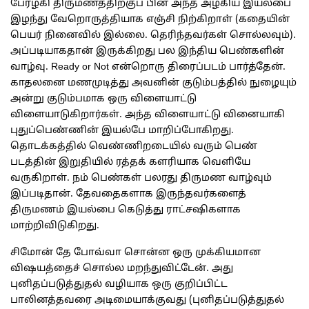
பேரழகி திருமணத்திற்குப் பின் அந்த அழகிய இயல்பை
இழந்து வேறொருத்தியாக எஞ்சி நிற்கிறாள் (கதையின்
பெயர் நினைவில் இல்லை. தெரிந்தவர்கள் சொல்லவும்).
அப்படியாகதான் இருக்கிறது பல இந்திய பெண்களின்
வாழ்வு. Ready or Not என்றொரு திரைப்படம் பார்த்தேன்.
காதலனை மணமுடித்து அவனின் குடும்பத்தில் நுழையும்
அன்று குடும்பமாக ஒரு விளையாட்டு
விளையாடுகிறார்கள். அந்த விளையாட்டு வினையாகி
புதுப்பெண்ணின் இயல்பே மாறிப்போகிறது.
தொடக்கத்தில் வெண்ணிறடையில் வரும் பெண்
படத்தின் இறுதியில் ரத்தக் களரியாக வெளியே
வருகிறாள். நம் பெண்கள் பலரது திருமண வாழ்வும்
இப்படிதான். தேவதைகளாக இருந்தவர்களைத்
திருமணம் இயல்பை கெடுத்து ராட்சஷிகளாக
மாற்றிவிடுகிறது.
சிமோன் தே போவ்வா சொன்ன ஒரு முக்கியமான
விஷயத்தைச் சொல்ல மறந்துவிட்டேன். அது
புனிதப்படுத்துதல் வழியாக ஒரு குறிப்பிட்ட
பாலினத்தவரை அடிமையாக்குவது (புனிதப்படுத்துதல்