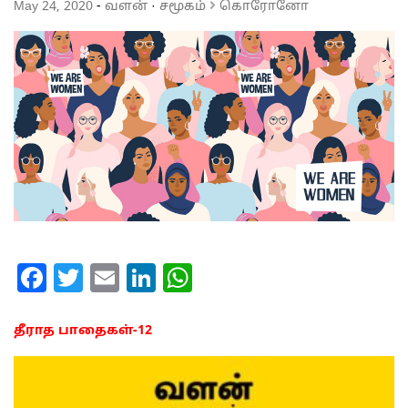
May 24, 2020
-
வளன்
·
சமூகம்
கொரோனோ
Facebook
Twitter
Email
LinkedIn
WhatsApp
தீராத பாதைகள்-12