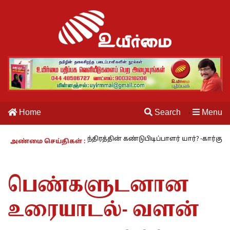
Home
Search
Menu
·
 தையல் இயந்திரத்தின் கண்டுபிடிப்பாளர் யார்? -கார்குழலி
மூவாத உ
அண்மை செய்திகள் :
பெண்களுடனான
உரையாடல்- வளன்