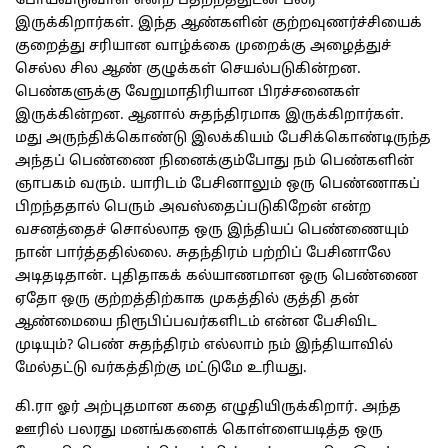
போய்விடுவாள் என்ற பதற்றத்துடன் பலர்
இருக்கிறார்கள். இந்த ஆண்களின் குற்றவுணர்ச்சியைக்
குறைத்து சரியான வாழ்க்கை முறைக்கு அழைத்துச்
செல்ல சில ஆண் குழுக்கள் செயல்படுகின்றன.
பெண்களுக்கு வேறுமாதிரியான பிரச்சனைகள்
இருக்கின்றன. ஆனால் சுதந்திரமாக இருக்கிறார்கள்.
மது அருந்திக்கொண்டு இலக்கியம் பேசிக்கொண்டிருந்த
அந்தப் பெண்ணை நினைக்கும்போது நம் பெண்களின்
ஞாபகம் வரும். யாரிடம் பேசினாலும் ஒரு பெண்ணாகப்
பிறந்ததால் பெரும் அவஸ்தைப்படுகிறேன் என்ற
வசனத்தைச் சொல்லாத ஒரு இந்தியப் பெண்ணையும்
நான் பார்த்ததில்லை. சுதந்திரம் பற்றிப் பேசினாலே
அடிதடிதான். புதிதாகக் கல்யாணமான ஒரு பெண்ணை
ஏதோ ஒரு குற்றத்திற்காக முகத்தில் குத்தி தன்
ஆண்மையை நிரூபிப்பவர்களிடம் என்ன பேசிவிட
முடியும்? பெண் சுதந்திரம் எல்லாம் நம் இந்தியாவில்
மேல்தட்டு வர்கத்திற்கு மட்டுமே உரியது.
கி.ரா ஓர் அற்புதமான கதை எழுதியிருக்கிறார். அந்த
ஊரில் பலரது மனங்களைக் கொள்ளையடித்த ஒரு