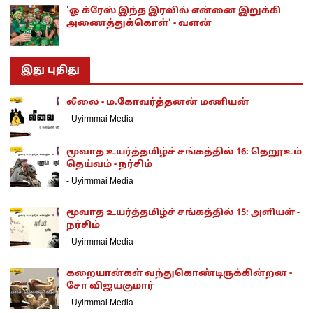
'ஓ க்ரேஸ் இந்த இரவில் என்னை இறுக்கி
அணைத்துக்கொள்' - வளன்
இது புதிது
லீலை - ம.கோவர்த்தனன் மணியன்
-
Uyirmmai Media
மூவாத உயர்த்தமிழ்ச் சங்கத்தில் 16: தெறூஉம்
தெய்வம் - நர்சிம்
-
Uyirmmai Media
மூவாத உயர்த்தமிழ்ச் சங்கத்தில் 15: அளியள் -
நர்சிம்
-
Uyirmmai Media
கறையான்கள் வந்துகொண்டிருக்கின்றன -
சோ விஜயகுமார்
-
Uyirmmai Media