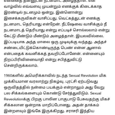
என்னைத் தன்னுடன் நடனமாட அழைத்தாள். என்
வாழ்வில் எவ்வளவு முயன்றும் எனக்குக் கிடைக்காத
இரண்டில் நடனமும் ஒன்று. இன்னொன்று
இசைக்கருவிகள் வாசிப்பது. வெட்கத்துடன் எனக்கு
நடனமாட தெரியாது என்றேன். நீட்ஷேவை வாசிக்கும் நீ
நடனமாடத் தெரியாது என்று எப்படிச் சொல்லலாம் என்று
கேட்டு மீண்டும் மீண்டும் அழைத்தாள். இயலவில்லை.
இப்படியாக அந்த மாலை ஒரு முடிவுக்கு வந்தது. அந்தச்
சண்டையிட்டுக்கொண்டிருந்த பெண் என்ன ஆனால்
என்பதைக் கவனிக்கத் தவறிப்போனேன். என்னையும்
நிறப்பிரிவினைவாதி என்று சபித்துவிட்டு
சென்றிருக்கலாம்.
1960களில் அமெரிக்காவில் நடந்த Sexual Revolution மிக
முக்கியமான வரலாற்று நிகழ்வு. புரட்சி ஏற்படுவது
ஒருவிதத்தில் நன்மை பயக்கும் என்றாலும் அது வேறு
பல சிக்கல்களையும் கொண்டு சேர்த்துவிடும். Sexual
Reveolutionக்கு பிறகு பாலின பாகுபாடு பேசுவதற்கு மிகச்
சிக்கலான ஒன்றாக மாறிப்போனது. அதன் தாக்கம்
இன்றளவும் இங்கே இருக்கிறது. சராசரி இந்திய