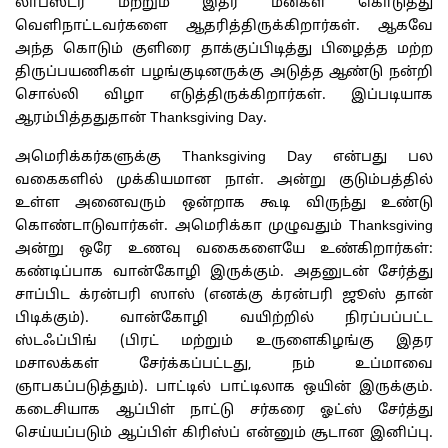
லாப்ஸ்டர் மற்றும் இதர மீன்கள் கொடுத்து
வெளிநாட்டவர்களை ஆதரித்திருக்கிறார்கள். ஆகவே
அந்த கொடும் குளிரை தாக்குப்பிடித்து பிழைத்த மற்ற
திருப்பயணிகள் பழங்குடினருக்கு அடுத்த ஆண்டு நன்றி
சொல்லி விழா எடுத்திருக்கிறார்கள். இப்படியாக
ஆரம்பித்ததுதான் Thanksgiving Day.
அமெரிக்கர்களுக்கு Thanksgiving Day என்பது பல
வகைகளில் முக்கியமான நாள். அன்று குடும்பத்தில்
உள்ள அனைவரும் ஒன்றாக கூடி விருந்து உண்டு
கொண்டாடுவார்கள். அமெரிக்கா முழுவதும் Thanksgiving
அன்று ஒரே உணவு வகைகளையே உண்கிறார்கள்:
கண்டிப்பாக வான்கோழி இருக்கும். அதனுடன் சேர்த்து
சாப்பிட க்ரன்பரி ஸாஸ் (எனக்கு க்ரன்பரி ஜூஸ் தான்
பிடிக்கும்). வான்கோழி வயிற்றில் நிரப்பப்பட்ட
ஸ்டஃப்பிங் (பிரட் மற்றும் உருளைகிழங்கு இதர
மசாலக்கள் சேர்க்கப்பட்டது, நம் உப்மாவை
ஞாபகப்படுத்தும்). பாட்டில் பாட்டிலாக ஒயின் இருக்கும்.
கடைசியாக ஆப்பிள் நாட்டு சர்கரை ஓட்ஸ் சேர்த்து
செய்யப்படும் ஆப்பிள் கிரிஸ்ப் என்னும் சூடான இனிப்பு.