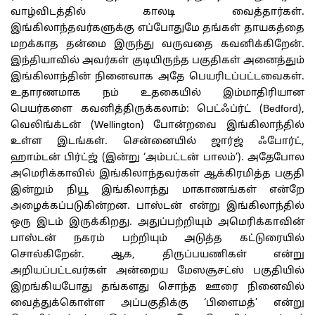
வாழ்விடத்தில் காலடி வைத்தார்கள்.
இங்கிலாந்தவர்களுக்கு எப்போதுமே தங்கள் தாயகத்தை
மறக்காத தன்மை இருந்து வருவதை கவனிக்கிறேன்.
இந்தியாவில் அவர்கள் குடியிருந்த பகுதிகள் அனைத்தும்
இங்கிலாந்தின் நினைவாக அதே பெயரிடப்பட்டவைகள்.
உதாரணமாக நம் உதகையில் இம்மாதிரியான
பெயர்களை கவனித்திருக்கலாம்: பெட்ஃப்ர்ட் (Bedford),
வெலிங்க்டன் (Wellington) போன்றவை இங்கிலாந்தில்
உள்ள இடங்கள். சென்னையில் ஜார்ஜ் ஃபோர்ட்,
ஹாம்டன் பிர்ட்ஜ் (இன்று ‘அம்பட்டன் பாலம்’). அதேபோல
அமெரிக்காவில் இங்கிலாந்தவர்கள் ஆக்கிரமித்த பகுதி
இன்றும் நியூ இங்கிலாந்து மாகாணங்கள் என்றே
அழைக்கப்படுகின்றன. பாஸ்டன் என்று இங்கிலாந்தில்
ஒரு இடம் இருக்கிறது. அதுப்பற்றியும் அமெரிக்காவின்
பாஸ்டன் நகரம் பற்றியும் அடுத்த கட்டுரையில்
சொல்கிறேன். ஆக, திருப்பயணிகள் என்று
அறியப்பட்டவர்கள் அன்றைய மேஸசூசட்ஸ் பகுதியில்
இறங்கியபோது தங்களது சொந்த ஊரை நினைவில்
வைத்துக்கொள்ள அப்பகுதிக்கு ‘பிளைமத்’ என்று