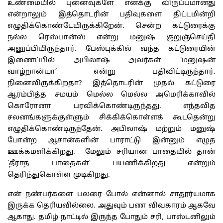
உண்மையில் புனைவுகளே எனக்கு விருப்பமானது
என்றாலும் இத்தொடரின் பதிவுகளை திட்டமின்றி
எழுதிக்கொண்டேயிருக்கிறேன். சென்ற கட்டுரைக்கு
நல்ல ரெஸ்பான்ஸ் என்று மனுஷ் குறுஞ்செய்தி
அனுப்பியிருந்தார். பேஸ்புக்கில் வந்த கட்டுரையின்
இணைப்பில் அபிலாஷ் அவர்கள் ‘மனுஷன்
வாழ்றான்யா’ என்று பதிவிட்டிருந்தார்.
நினைவிருக்கிறதா? இத்தொடரின் முதல் கட்டுரை
ஆரம்பித்த சமயம் மெல்ல மெல்ல அமெரிக்காவில்
கொரோனா பரவிக்கொண்டிருந்தது. எந்தவித
சலனங்களுக்குள்ளும் சிக்கிக்கொள்ளக் கூடதென்று
எழுதிக்கொண்டிருந்தேன். அபிலாஷ் மற்றும் மனுஷ்
போன்ற ஆசான்களின் பாராட்டு இன்னும் எழுத
ஊக்கமளிக்கிறது. மேலும் சரியான பாதையில் தான்
‘தீராத பாதைகள்’ பயணிக்கிறது என்றும்
தெரிந்துகொள்ள முடிகிறது.
என் நண்பர்களை பலரை போல் என்னால் சாதூர்யமாக
இருக்க தெரியவில்லை. அதுவும் பண விவகாரம் ஆகவே
ஆகாது. தமிழ் நாட்டில் இருந்த போதும் சரி, பாஸ்டனிலும்