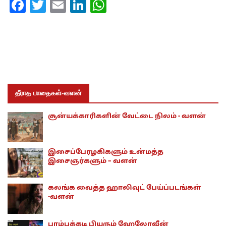
Facebook
Twitter
Email
LinkedIn
WhatsApp
தீராத பாதைகள்-வளன்
சூன்யக்காரிகளின் வேட்டை நிலம் - வளன்
இசைப்பேரழகிகளும் உன்மத்த
இசைஞர்களும் – வளன்
கலங்க வைத்த ஹாலிவுட் பேய்ப்படங்கள்
-வளன்
பாம்புக்கடி பியரும் ஹேலோவீன்