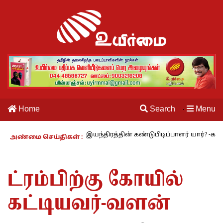
Home
Search
Menu
·
27 : தையல் இயந்திரத்தின் கண்டுபிடிப்பாளர் யார்? -கார்குழலி
மூவ
அண்மை செய்திகள் :
ட்ரம்பிற்கு கோயில்
கட்டியவர்-வளன்