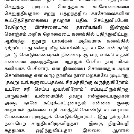
காசோலைகளை நம் வங்கி கணக்கில் நேரடியாக
செலுத்த முடியும். மொத்தமாக காசோலைகளை
செலுத்தியதால் சற்று பதற்றத்தில் காசோலைகளின்
கூட்டுத்தொகையை தவறாக பதிவு செய்துவிட்டேன்.
வேறொரு பிரச்சனையால் தானியங்கி இன்னும்
கொஞ்சம் அதிக தொகையை கணக்கில் பதிந்துவிட்டது.
ஆயிரத்து ஐநூறு டாலர்கள் அதிகமாக கணக்கில்
ஏற்றப்பட்டது என்று ரசீது சொல்லியது. உடனே என் தமிழ்
நாட்டு கொடுங்கனவுகள் நினைவுக்கு வர, வங்கி உதவி
எண்ணை அழைத்தேன். மறுபுறம் பேசிய நபர் மிகக்
கனிவாக பேசினார். என் நிலையை சொன்னதும் அவர்
சொன்னதை என் வாழ் நாளில் நான் மறக்கவே முடியாது,
“தவறு உங்களுடையதல்ல. சிரமத்திற்கு வருந்துகிறோம்.
உடனே சரி செய்ய முயல்கிறோம்.” எப்படியிருக்கிறது
பாருங்கள்! உண்மையில் தவறு என்னுடையதுதான்
அதை நானே சுட்டிக்காட்டினாலும் என்னை குறை
கூறாமல் தன்னை பழி சுமத்திக்கொண்டு உடனடியாக
வேலையை முடித்துக் கொடுக்கிறார்கள். இது நம்மூரில்
நடைபெற சாத்தியமிருக்கிறதா? இங்கு நிறவெறி
சுத்தமாக ஒழிந்துவிட்டதா? இல்லை. ஆனால்