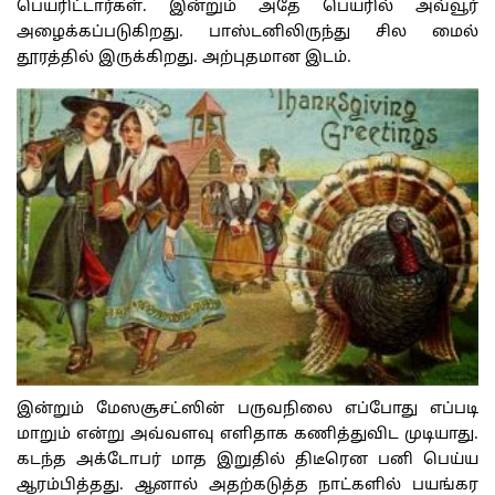
பெயரிட்டார்கள். இன்றும் அதே பெயரில் அவ்வூர்
அழைக்கப்படுகிறது. பாஸ்டனிலிருந்து சில மைல்
தூரத்தில் இருக்கிறது. அற்புதமான இடம்.
இன்றும் மேஸசூசட்ஸின் பருவநிலை எப்போது எப்படி
மாறும் என்று அவ்வளவு எளிதாக கணித்துவிட முடியாது.
கடந்த அக்டோபர் மாத இறுதில் திடீரென பனி பெய்ய
ஆரம்பித்தது. ஆனால் அதற்கடுத்த நாட்களில் பயங்கர