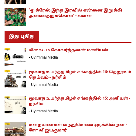
'ஓ க்ரேஸ் இந்த இரவில் என்னை இறுக்கி
அணைத்துக்கொள்' - வளன்
இது புதிது
லீலை - ம.கோவர்த்தனன் மணியன்
-
Uyirmmai Media
மூவாத உயர்த்தமிழ்ச் சங்கத்தில் 16: தெறூஉம்
தெய்வம் - நர்சிம்
-
Uyirmmai Media
மூவாத உயர்த்தமிழ்ச் சங்கத்தில் 15: அளியள் -
நர்சிம்
-
Uyirmmai Media
கறையான்கள் வந்துகொண்டிருக்கின்றன -
சோ விஜயகுமார்