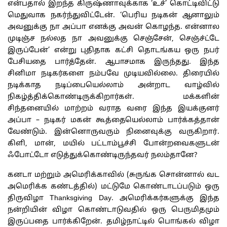
என்பதால் இறந்த கிருஷ்ணாவுக்காக ‘உச்’ கொட்டிவிட்டு
மெதுவாக நகர்ந்துவிட்டேன். ‘பெரிய நடிகன் ஆனாலும்
அவனுக்கு நா அப்பா எனக்கு அவன் கொழந்த. என்னால
முடிஞ்ச நல்லத நா அவனுக்கு செஞ்சேன், செஞ்ச்ட்டே
இருப்பேன்’ என்று புதிதாக கட்சி தொடங்கய ஒரு நபர்
பேசியதை பார்த்தேன். ஆபாசமாக இருந்தது. இந்த
சினிமா நடிகர்களை நம்பவே முடியவில்லை. திரையில்
நடிக்காத நடிப்பையெல்லாம் அன்றாட வாழ்வில்
நிகழ்த்திக்கொண்டிருக்கிறார்கள். மக்களின்
சிந்தனையில் மாற்றம் வராத வரை இந்த இயக்குனர்
அப்பா – நடிகர் மகன் கூத்தையெல்லாம் பார்க்கத்தான்
வேண்டும். இன்னொருவரும் நினைவுக்கு வருகிறார்.
கிளி, மான், மயில் பட்டாம்பூச்சி போன்றவைகளுடன்
ஃபோட்டோ எடுத்துக்கொண்டிருந்தவர் நலம்தானே?
கனடா மற்றும் அமெரிக்காவில் (சுருங்க சொன்னால் வட
அமெரிக்க கண்டத்தில்) மட்டுமே கொண்டாடப்படும் ஒரு
திருவிழா Thanksgiving Day. அமெரிக்கர்களுக்கு இந்த
நன்றியின் விழா கொண்டாடுவதில் ஒரு பெருமிதமும்
இருப்பதை பார்க்கிறேன். தமிழ்நாட்டில் பொங்கல் விழா