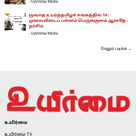
-
Uyirmmai Media
மூவாத உயர்த்தமிழ்ச் சங்கத்தில் 14 :
முலையிடைப் பள்ளம் பெருங்குளம் ஆனதே -
நர்சிம்
-
Uyirmmai Media
மேலும் படிக்க →
உயிர்மை
உயிர்மை TV