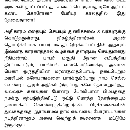
கொண்டோம். அவசர அவசரமாக ராமர் கோவில் கட்ட
அடிக்கல் நாட்டப்பட்டது. உலகப் பொருளாதாரமே ஆட்டம்
கண்ட கொரோனா பேரிடர் காலத்தில் இது
தேவைதானா?
அதிகாரம் எதையும் செய்யும் துணிச்சலை அவர்களுக்கு
கொடுத்துள்ளது. நிகழ்த்தினார்கள். அதன்
தொடர்ச்சியாக பாபர் மசூதி இடிக்கப்பட்டதில் ஆதாரம்
இல்லாத காரணத்தால் வழக்கை தள்ளுபடி செய்துள்ளது
நீதிமன்றம். பாபர் மசூதி மீதான சமீபத்திய
தீர்ப்பாகட்டும், பாலியல் வன்கொடுமைக்கு ஆளான
பெண் ஒருத்தியின் மரணத்தையொட்டி நடைபெறும்
அரசியல் களேபரங்களை பார்க்கும்போது நாம் செல்ல
வேண்டிய தூரம் அதிகம் இருப்பதாகவே தோன்றுகிறது.
வல்லரசு கனவுகள் போன்ற போலியான பிம்பத்தை
நமக்கு ஏற்படுத்திவிட்டு ஒட்டு மொத்த தேசத்தையும்
நாசமாக்கி கொண்டிருக்கிறார்கள். பிரச்சனைகளின்
துவக்கத்தை ஆராயாமல் நாம் எவ்வளவு போராட்டங்கள்
நடத்தினாலும் அவை வெற்றுக் கூச்சலாக மட்டுமே
இருக்கும்.