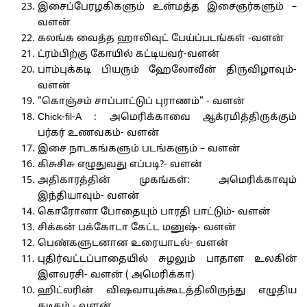
இசைப்பேரழகிகளும் உன்மத்த இசைஞர்களும் –
வளன்
கலங்க வைத்த ஹாலிவுட் பேய்ப்படங்கள் -வளன்
ட்ரம்பிற்கு கோயில் கட்டியவர்-வளன்
பாம்புக்கடி பியரும் ஹேலோவீன் திருவிழாவும்-
வளன்
"கொஞ்சம் சாப்பாட்டுப் புராணம்" - வளன்
Chick-fil-A : அமெரிக்காவை ஆக்ரமித்திருக்கும்
பர்கர் உணவகம்- வளன்
இசை நாடகங்களும் படங்களும் – வளன்
கிசுசிசு எழுதுவது எப்படி?- வளன்
அதிகாரத்தின் முகங்கள்: அமெரிக்காவும்
இந்தியாவும்- வளன்
கொரோனா போதையும் பாரதி பாட்டும்- வளன்
சிக்கன் பக்கோடா கேட்ட மனுஷ்- வளன்
பெண்களுடனான உரையாடல்- வளன்
புதிர்வட்டப்பாதையில் சுழலும் பாதாள உலகின்
இளவரசி- வளன் ( அமெரிக்கா)
ஹிட்லரின் விஷவாயுக்கூடத்திலிருந்து எழுதிய
கடிதம் - வளன்