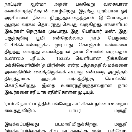
நாட்டின் ஆன்மா அதன் பல்வேறு வகையான
கலாச்சாரத்தில்தான் வாழ்கிறது. இதற்கு புறம்பான ஓர்
அரசியலை நிலை நிறுத்துவதைத்தான் இப்போதைய
ஆளும் வர்கம் தொடர்ந்து செய்து வருகிறது. எங்களிடம்
இவர்கள் நெருங்க முடியாது. இது பெரியார் மண். இது
பகுத்தறிவு பூமி என்றெல்லாம் நாம் பெருமை
பேசிக்கொண்டிருக்க முடியாது. கொஞ்சம் கண்களை
திறந்து வைத்து கவனித்தால் நான் சொல்ல வருவதன்
உண்மை புரியும். 1532ல் வெளியான நிக்கலோ
மக்கிவெளியின் ‘த பிரின்ஸ்’ என்ற புத்தகத்தில் மக்களை
அமைதியில் வைத்திருக்கக் கூடாது என்பதை அழுத்தம்
திருத்தமாக ஆளும் வர்கத்திற்கு சொல்லிக்
கொடுக்கிறது. இதை உணர்ந்திருந்தால்தான் நாம்
இவர்களை சரியாக எதிர்கொள்ள முடியும்.
‘ராம் கீ நாம்’ படத்தில் பல்வேறு காட்சிகள் நம்மை உறைய
வைத்துவிடும். பாபர் மசூதி
இடிக்கப்படுவது படமாகியிருக்கிறது. மசூதி
இடிக்கப்படுவதற்கு சில நாட்களுக்கு முன்பு பல்வேறு