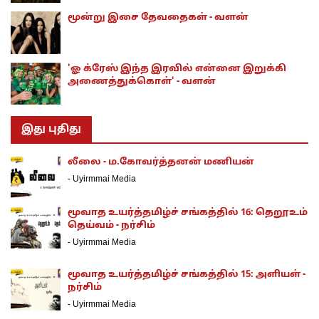
மூன்று இசை தேவதைகள் - வளன்
'ஓ க்ரேஸ் இந்த இரவில் என்னை இறுக்கி
அணைத்துக்கொள்' - வளன்
இது புதிது
லீலை - ம.கோவர்த்தனன் மணியன்
-
Uyirmmai Media
மூவாத உயர்த்தமிழ்ச் சங்கத்தில் 16: தெறூஉம்
தெய்வம் - நர்சிம்
-
Uyirmmai Media
மூவாத உயர்த்தமிழ்ச் சங்கத்தில் 15: அளியள் -
நர்சிம்
-
Uyirmmai Media