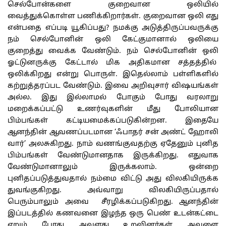
செல்போன்களை குறைவான ஒலியில்
வைத்துக்கொள்ள பணிக்கிறார்கள். குறைவான ஒலி எது
என்பதை எப்படி யூகிப்பது? நமக்கு அடுத்திருப்பவருக்கு
நம் செல்போனின் ஒலி கேட்குமானால் ஒலியை
குறைத்து வைக்க வேண்டும். நம் செல்போனின் ஒலி
ஓட்டுனருக்கு கேட்டால் மிக அதிகமான சத்தத்தில்
ஒலிக்கிறது என்று பொருள். இதெல்லாம் பள்ளிகளில்
கற்றுத்தரப்பட வேண்டும். இவை அறிவுசார் விஷயங்கள்
அல்ல. இது இல்லாமல் போகும் போது வரலாறு
மறைக்கப்பட்டு உணர்வுகளின் மீது போலியான
பிம்பங்கள் கட்டியமைக்கப்படுகின்றன. இதையே
ஆனந்தின் ஆவணப்படமான ‘ஃபாதர் சன் அண்ட் ஹோலி
வார்’ அலசுகிறது. நாம் வணங்குவதற்கு ஏதேனும் புனித
பிம்பங்கள் வேண்டுமானதாக இருக்கிறது. எதுவாக
வேண்டுமானாலும் இருக்கலாம். ஒன்றை
புனிதப்படுத்துவதால் நம்மை விட்டு அது விலகியிருக்க
துவங்குகிறது. அவ்வாறு விலகியிருப்பதால்
பெரும்பாலும் அவை சீரழிக்கப்படுகிறது. ஆனந்தின்
இப்படத்தில் கணவனை இழந்த ஒரு பெண் உடன்கட்டை
ஏறும் போது அவளது உறவினர்கள் அவளை