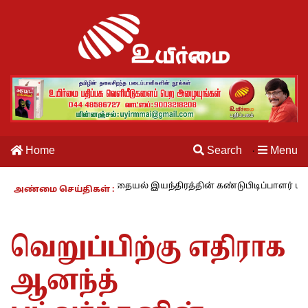
Home
Search
Menu
·
லம் – 27 : தையல் இயந்திரத்தின் கண்டுபிடிப்பாளர் யார்? -கார்குழலி
அண்மை செய்திகள் :
வெறுப்பிற்கு எதிராக
ஆனந்த்