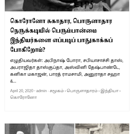
கொரோனோ சுகாதார, பொருளாதார
நெருக்கடியில் பெரும்பான்மை
இந்தியர்களை எப்படிப் பாதுகாக்கப்
போகிறோம்?
எழுதியவர்கள்: அபிநாஷ் போரா, சபியாசாச்சி தாஸ்,
அபராஜிதா தாஸ்குப்தா, அஸ்வினி தேஷ்பாண்டே,
கனிகா மகாஜன், பாரத் ராமசாமி, அனுராதா சஹா
&…
April 20, 2020
-
admin
·
சமூகம்
›
பொருளாதாரம்
›
இந்தியா
›
கொரோனோ