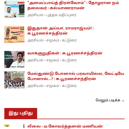
"அமைப்பாய்த் திரள்வோம்" : தோழரான நம்
தலைவர் - கல்யாணராமன்
அரசியல்
புத்தக மதிப்புரை
›
இதுதான் அய்யா, ராமராஜ்யம்! :
க.பூரணச்சந்திரன்
அரசியல்
சமூகம்
கட்டுரை
›
›
வாக்குறுதிகள் : க.பூரணச்சந்திரன்
அரசியல்
சமூகம்
கட்டுரை
›
›
மேல்துண்டு போனால் பரவாயில்ல, வேட்டியே
போனால்…? : க.பூரணச்சந்திரன்
அரசியல்
சமூகம்
கட்டுரை
›
›
மேலும் படிக்க →
இது புதிது
லீலை - ம.கோவர்த்தனன் மணியன்