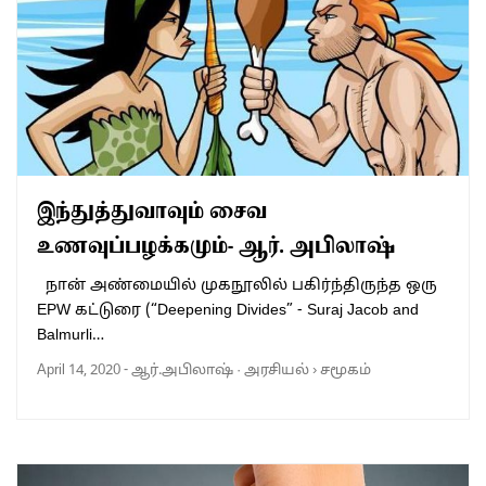
இந்துத்துவாவும் சைவ
உணவுப்பழக்கமும்- ஆர். அபிலாஷ்
நான் அண்மையில் முகநூலில் பகிர்ந்திருந்த ஒரு
EPW கட்டுரை (“Deepening Divides” - Suraj Jacob and
Balmurli…
April 14, 2020
-
ஆர்.அபிலாஷ்
·
அரசியல்
›
சமூகம்