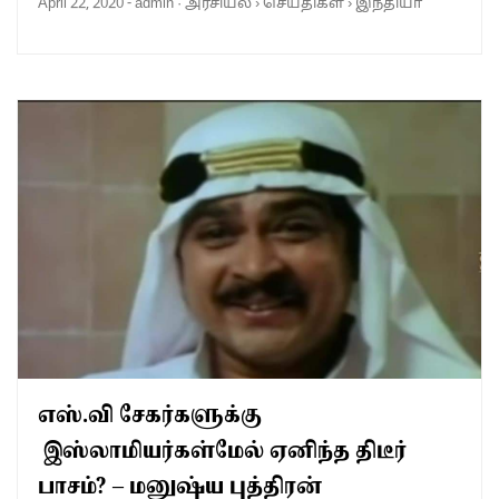
April 22, 2020
-
admin
·
அரசியல்
›
செய்திகள்
›
இந்தியா
எஸ்.வி சேகர்களுக்கு
இஸ்லாமியர்கள்மேல் ஏனிந்த திடீர்
பாசம்? – மனுஷ்ய புத்திரன்