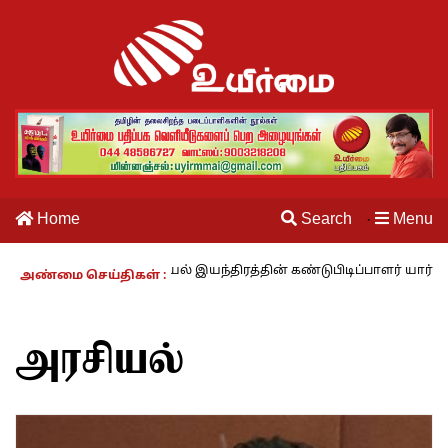
Home
Search
Menu
·
லம் – 27 : தையல் இயந்திரத்தின் கண்டுபிடிப்பாளர் யார்? -கார்குழலி
அண்மை செய்திகள் :
அரசியல்