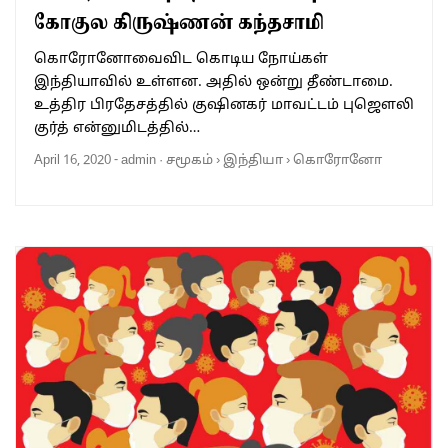
கோகுல கிருஷ்ணன் கந்தசாமி
கொரோனோவைவிட கொடிய நோய்கள்
இந்தியாவில் உள்ளன. அதில் ஒன்று தீண்டாமை.
உத்திர பிரதேசத்தில் குஷினகர் மாவட்டம் புஜௌலி
குர்த் என்னுமிடத்தில்…
April 16, 2020
-
admin
·
சமூகம்
›
இந்தியா
›
கொரோனோ