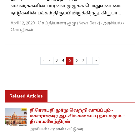
வல்லரசுகளின் பார்வை முழுக்க பொதுவுடைமை
நாடுகளின் பக்கம் திரும்பியிருக்கிறது. கியூபா…
April 12, 2020
-
செய்தியாளர் குழு (News Desk)
·
அரசியல்
›
செய்திகள்
Page navigation
Page
Page
Current Page
Page
Page
«
‹
3
4
5
6
7
›
»
Related Articles
திரெளபதி முர்மு வெற்றி வாய்ப்பும் -
மகாராஷ்டிர ஆட்சிக் கலைப்பு நாடகமும். -
நீரை.மகேந்திரன்
அரசியல்
சமூகம்
கட்டுரை
›
›