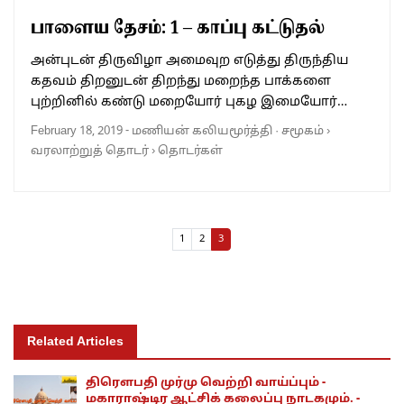
பாளைய தேசம்: 1 – காப்பு கட்டுதல்
அன்புடன் திருவிழா அமைவுற எடுத்து திருந்திய
கதவம் திறனுடன் திறந்து மறைந்த பாக்களை
புற்றினில் கண்டு மறையோர் புகழ இமையோர்…
February 18, 2019
-
மணியன் கலியமூர்த்தி
·
சமூகம்
›
வரலாற்றுத் தொடர்
›
தொடர்கள்
Page navigation
Page
Page
Current Page
1
2
3
Related Articles
திரெளபதி முர்மு வெற்றி வாய்ப்பும் -
மகாராஷ்டிர ஆட்சிக் கலைப்பு நாடகமும். -