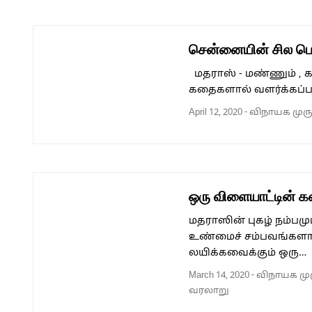
சென்னையின் சில பெ
மதராஸ் - மண்ணும் , க
கதைகளால் வளர்க்கப்
April 12, 2020
-
விநாயக முர
ஒரு விளையாட்டின் க
மதராஸின் புகழ் நம்ப
உண்மைச் சம்பவங்களா
லயிக்கவைக்கும் ஒரு…
March 14, 2020
-
விநாயக மு
வரலாறு