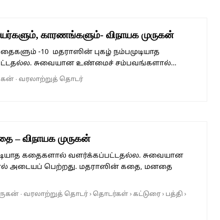
யர்களும், காரணங்களும்- விநாயக முருகன்
தைகளும் -10 மதராஸின் புகழ் நம்பமுடியாத
பட்டதல்ல. சுவையான உண்மைச் சம்பவங்களால்…
ுகன்
·
வரலாற்றுத் தொடர்
தை – விநாயக முருகன்
முடியாத கதைகளால் வளர்க்கப்பட்டதல்ல. சுவையான
ல் அடையப் பெற்றது. மதராஸின் கதை, மனதை
ருகன்
·
வரலாற்றுத் தொடர்
›
தொடர்கள்
›
கட்டுரை
›
பத்தி
›