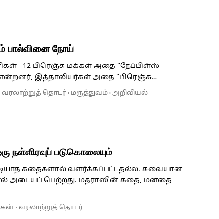
ும் பால்வினை நோய்
் - 12 பிரெஞ்சு மக்கள் அதை “நேப்பிள்ஸ்
என்றனர், இத்தாலியர்கள் அதை “பிரெஞ்சு…
·
வரலாற்றுத் தொடர்
›
மருத்துவம்
›
அறிவியல்
ரு நள்ளிரவுப் படுகொலையும்
முடியாத கதைகளால் வளர்க்கப்பட்டதல்ல. சுவையான
ல் அடையப் பெற்றது. மதராஸின் கதை, மனதை
ுகன்
·
வரலாற்றுத் தொடர்