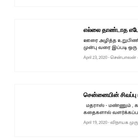
எல்லை தாண்டாத எபோ
ஊரை அழித்த உறுபிணி
முன்பு வரை இப்படி ஒர
April 23, 2020
-
சென்பாலன்
சென்னையின் சிவப்பு
மதராஸ் - மண்ணும் , க
கதைகளால் வளர்க்கப்
April 19, 2020
-
விநாயக முர