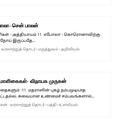
லா- சென் பாலன்
கள் - அத்தியாயம் 11 எபோலா - கொரொனாவிற்கு
ு நோய் இருப்பதே…
·
வரலாற்றுத் தொடர்
›
மருத்துவம்
›
அறிவியல்
 மாளிகைகள்- விநாயக முருகன்
தைகளும் -11 மதராஸின் புகழ் நம்பமுடியாத
பட்டதல்ல. சுவையான உண்மைச் சம்பவங்களால்…
ுகன்
·
வரலாற்றுத் தொடர்
›
பத்தி
›
உளவியல்