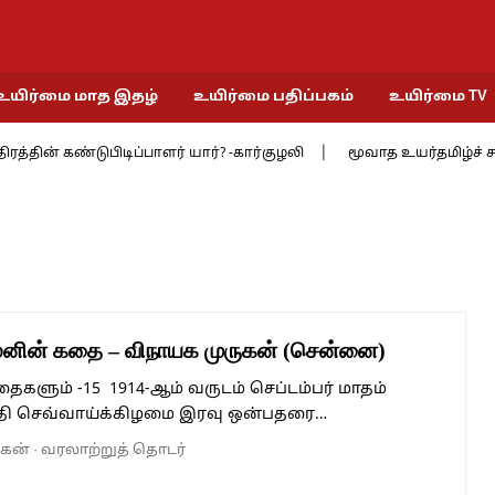
உயிர்மை மாத இதழ்
உயிர்மை பதிப்பகம்
உயிர்மை TV
் கண்டுபிடிப்பாளர் யார்? -கார்குழலி
மூவாத உயர்தமிழ்ச் சங்கத்தில்
மனின் கதை – விநாயக முருகன் (சென்னை)
ைகளும் -15 1914-ஆம் வருடம் செப்டம்பர் மாதம்
தி செவ்வாய்க்கிழமை இரவு ஒன்பதரை…
ுகன்
·
வரலாற்றுத் தொடர்