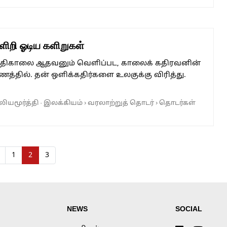
ளிறி ஓடிய களிறுகள்
 அதிகாலை ஆதவனும் வெளிப்பட, காலைக் கதிரவனின்
த்தில். தன் ஒளிக்கதிர்களை உலகுக்கு விரித்து.
ியமூர்த்தி
·
இலக்கியம்
›
வரலாற்றுத் தொடர்
›
தொடர்கள்
Page
Current Page
Page
1
2
3
NEWS
SOCIAL