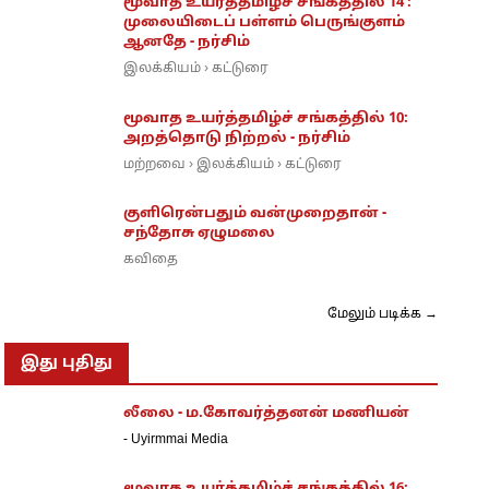
மூவாத உயர்த்தமிழ்ச் சங்கத்தில் 14 :
முலையிடைப் பள்ளம் பெருங்குளம்
ஆனதே - நர்சிம்
இலக்கியம்
கட்டுரை
›
மூவாத உயர்த்தமிழ்ச் சங்கத்தில் 10:
அறத்தொடு நிற்றல் - நர்சிம்
மற்றவை
இலக்கியம்
கட்டுரை
›
›
குளிரென்பதும் வன்முறைதான் -
சந்தோசு ஏழுமலை
கவிதை
மேலும் படிக்க →
இது புதிது
லீலை - ம.கோவர்த்தனன் மணியன்
-
Uyirmmai Media