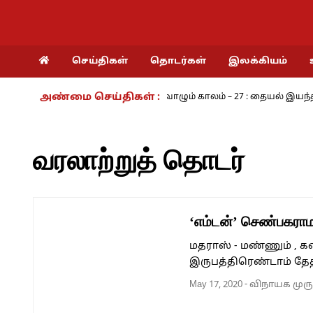
செய்திகள்
தொடர்கள்
இலக்கியம்
அண்மை செய்திகள் :
ங்கரம் - அ.ராமசாமி
நாம் வாழும் காலம் – 27 : தையல் இயந்திரத்தின
வரலாற்றுத் தொடர்
‘எம்டன்’ செண்பகரா
மதராஸ் - மண்ணும் , கத
இருபத்திரெண்டாம் தே
May 17, 2020
-
விநாயக முர