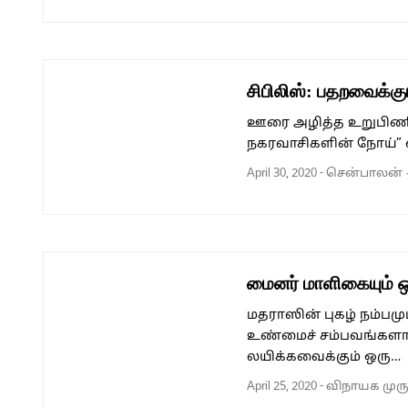
சிபிலிஸ்: பதறவைக்க
ஊரை அழித்த உறுபிணிகள
நகரவாசிகளின் நோய்” 
April 30, 2020
-
சென்பாலன்
மைனர் மாளிகையும் ஒ
மதராஸின் புகழ் நம்ப
உண்மைச் சம்பவங்களா
லயிக்கவைக்கும் ஒரு…
April 25, 2020
-
விநாயக முர