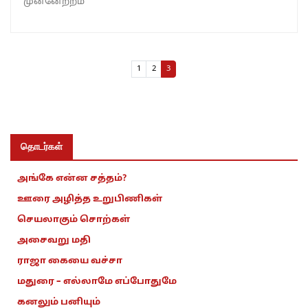
முன்னேற்றம்
Page navigation
Page
Page
Current Page
1
2
3
தொடர்கள்
அங்கே என்ன சத்தம்?
ஊரை அழித்த உறுபிணிகள்
செயலாகும் சொற்கள்
அசைவறு மதி
ராஜா கையை வச்சா
மதுரை – எல்லாமே எப்போதுமே
கனலும் பனியும்