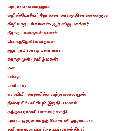
மதராஸ் - மண்ணும்
க்றிஸ்டோஃபர் நோலன்: காலத்தின் கலைஞன்
கிழியாத பக்கங்கள்- ஆர்.விஜயசங்கர்
தீராத பாதைகள்-வளன்
பெருந்தேவி கதைகள்
ஆர். அபிலாஷ் பக்கங்கள்
காந்த முள் - தமிழ் மகன்
love
betrayal
tamil story
எஸ்பிபி : காதலிக்க வந்த கலைஞன்
திரையில் விரியும் இந்திய மனம்
கந்தல் ராணி-பாஸ்கர் சக்தி
முன்பு ஒரு காலத்திலே –ராசி அழகப்பன்
தமிழுக்கு அப்பால்-க.பூர்ணசந்திரன்