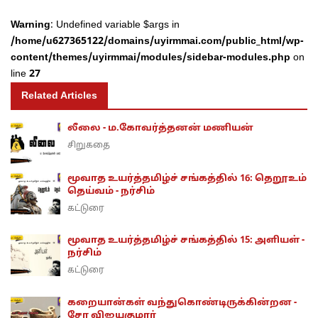
Warning
: Undefined variable $args in
/home/u627365122/domains/uyirmmai.com/public_html/wp-
content/themes/uyirmmai/modules/sidebar-modules.php
on
line
27
Related Articles
லீலை - ம.கோவர்த்தனன் மணியன்
சிறுகதை
மூவாத உயர்த்தமிழ்ச் சங்கத்தில் 16: தெறூஉம்
தெய்வம் - நர்சிம்
கட்டுரை
மூவாத உயர்த்தமிழ்ச் சங்கத்தில் 15: அளியள் -
நர்சிம்
கட்டுரை
கறையான்கள் வந்துகொண்டிருக்கின்றன -
சோ விஜயகுமார்