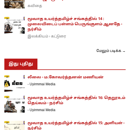
கவிதை
மூவாத உயர்த்தமிழ்ச் சங்கத்தில் 14 :
முலையிடைப் பள்ளம் பெருங்குளம் ஆனதே -
நர்சிம்
இலக்கியம்
கட்டுரை
›
மேலும் படிக்க →
இது புதிது
லீலை - ம.கோவர்த்தனன் மணியன்
-
Uyirmmai Media
மூவாத உயர்த்தமிழ்ச் சங்கத்தில் 16: தெறூஉம்
தெய்வம் - நர்சிம்
-
Uyirmmai Media
மூவாத உயர்த்தமிழ்ச் சங்கத்தில் 15: அளியள் -
நர்சிம்