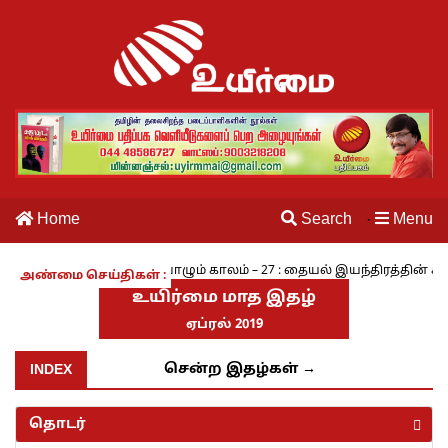
Home
Search
Menu
·
 - அ.ராமசாமி
நாம் வாழும் காலம் – 27 : தையல் இயந்திரத்தின் கண்ட
அண்மை செய்திகள் :
உயிர்மை மாத இதழ்
ஏப்ரல் 2019
INDEX
சென்ற இதழ்கள் →
தொடர்