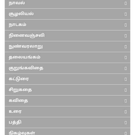
நாவல்
சூழலியல்
நாடகம்
நினைவஞ்சலி
நுண்வரலாறு
தலையங்கம்
குறுங்கவிதை
கட்டுரை
சிறுகதை
கவிதை
உரை
பத்தி
நிகழ்வுகள்