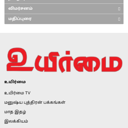
விமர்சனம்
மதிப்புரை
உயிர்மை
உயிர்மை TV
மனுஷ்ய புத்திரன் பக்கங்கள்
மாத இதழ்
இலக்கியம்