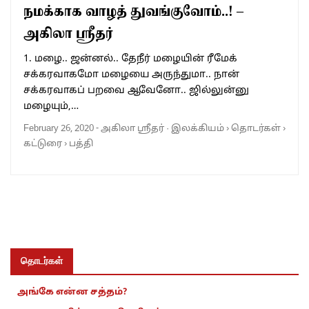
நமக்காக வாழத் துவங்குவோம்..! –
அகிலா ஸ்ரீதர்
1. மழை.. ஜன்னல்.. தேநீர் மழையின் ரீமேக்
சக்கரவாகமோ மழையை அருந்துமா.. நான்
சக்கரவாகப் பறவை ஆவேனோ.. ஜில்லுன்னு
மழையும்,…
February 26, 2020
-
அகிலா ஸ்ரீதர்
·
இலக்கியம்
›
தொடர்கள்
›
கட்டுரை
›
பத்தி
தொடர்கள்
அங்கே என்ன சத்தம்?