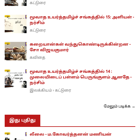
கட்டுரை
மூவாத உயர்த்தமிழ்ச் சங்கத்தில் 15: அளியள் -
நர்சிம்
கட்டுரை
கறையான்கள் வந்துகொண்டிருக்கின்றன -
சோ விஜயகுமார்
கவிதை
மூவாத உயர்த்தமிழ்ச் சங்கத்தில் 14 :
முலையிடைப் பள்ளம் பெருங்குளம் ஆனதே -
நர்சிம்
இலக்கியம்
கட்டுரை
›
மேலும் படிக்க →
இது புதிது
லீலை - ம.கோவர்த்தனன் மணியன்