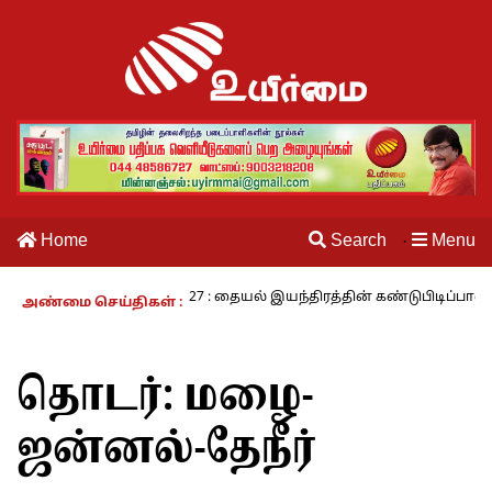
Home
Search
Menu
·
நாம் வாழும் காலம் – 27 : தையல் இயந்திரத்தின் கண்டுபிடிப்பாளர் யார்?
அண்மை செய்திகள் :
தொடர்:
மழை-
ஜன்னல்-தேநீர்