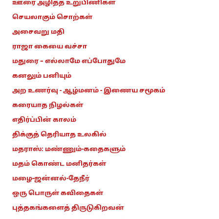
ஊரை அழித்த உறுபிணிகள்
செயலாகும் சொற்கள்
அசைவறு மதி
ராஜா கையை வச்சா
மதுரை – எல்லாமே எப்போதுமே
கனலும் பனியும்
அற உணர்வு - ஆழ்மனம் - இணைய சமூகம்
கரையாத நிழல்கள்
எதிர்ப்பின் காலம்
திக்குத் தெரியாத உலகில்
மதராஸ்: மண்ணும்-கதைகளும்
மதம் கொண்ட மனிதர்கள்
மழை-ஜன்னல்-தேநீர்
ஒரு பொருள் கவிதைகள்
புத்தகங்களைத் திருடுகிறவன்