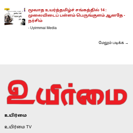
மூவாத உயர்த்தமிழ்ச் சங்கத்தில் 14 :
முலையிடைப் பள்ளம் பெருங்குளம் ஆனதே -
நர்சிம்
-
Uyirmmai Media
மேலும் படிக்க →
உயிர்மை
உயிர்மை TV