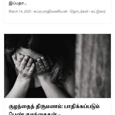
இப்பதா…
March 14, 2020
-
சுப்ரபாரதிமணியன்
·
தொடர்கள்
›
கட்டுரை
குழந்தைத் திருமணம்: பாதிக்கப்படும்
பெண் குழந்தைகள் –