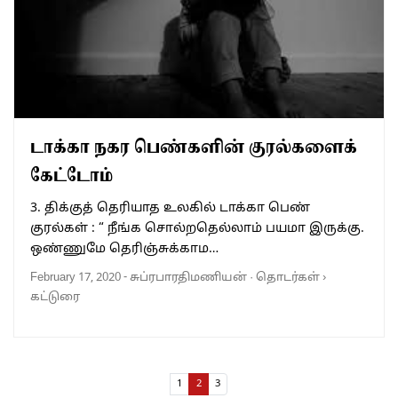
டாக்கா நகர பெண்களின் குரல்களைக்
கேட்டோம்
3. திக்குத் தெரியாத உலகில் டாக்கா பெண்
குரல்கள் : “ நீங்க சொல்றதெல்லாம் பயமா இருக்கு.
ஒண்ணுமே தெரிஞ்சுக்காம…
February 17, 2020
-
சுப்ரபாரதிமணியன்
·
தொடர்கள்
›
கட்டுரை
Page navigation
Page
Current Page
Page
1
2
3