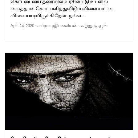
கொட்டையை தரையில் உரசிவிட்டு உடலில்
வைத்தால் கொப்பளித்துவிடும் விளையாட்டை
விளையாடியிருக்கிறேன். நல்ல…
April 24, 2020
-
சுப்ரபாரதிமணியன்
·
சுற்றுச்சூழல்