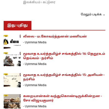
இலக்கியம்
கட்டுரை
›
மேலும் படிக்க →
இது புதிது
லீலை - ம.கோவர்த்தனன் மணியன்
-
Uyirmmai Media
மூவாத உயர்த்தமிழ்ச் சங்கத்தில் 16: தெறூஉம்
தெய்வம் - நர்சிம்
-
Uyirmmai Media
மூவாத உயர்த்தமிழ்ச் சங்கத்தில் 15: அளியள் -
நர்சிம்
-
Uyirmmai Media
கறையான்கள் வந்துகொண்டிருக்கின்றன -
சோ விஜயகுமார்
-
Uyirmmai Media