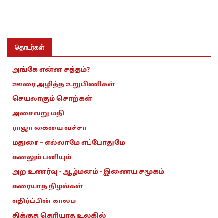
தொடர்கள்
அங்கே என்ன சத்தம்?
ஊரை அழித்த உறுபிணிகள்
செயலாகும் சொற்கள்
அசைவறு மதி
ராஜா கையை வச்சா
மதுரை – எல்லாமே எப்போதுமே
கனலும் பனியும்
அற உணர்வு - ஆழ்மனம் - இணைய சமூகம்
கரையாத நிழல்கள்
எதிர்ப்பின் காலம்
திக்குத் தெரியாத உலகில்