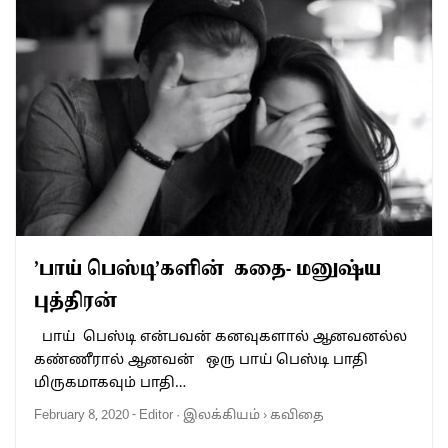
’பாய் பெஸ்டி’களின் கதை- மனுஷ்ய
புத்திரன்
பாய் பெஸ்டி என்பவன் கனவுகளால் ஆனவனல்ல
கண்ணீரால் ஆனவன் ஒரு பாய் பெஸ்டி பாதி
மிருகமாகவும் பாதி…
February 8, 2020
-
Editor
·
இலக்கியம்
›
கவிதை