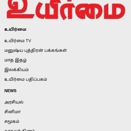
உயிர்மை
உயிர்மை TV
மனுஷ்ய புத்திரன் பக்கங்கள்
மாத இதழ்
இலக்கியம்
உயிர்மை பதிப்பகம்
NEWS
அரசியல்
சினிமா
சமூகம்