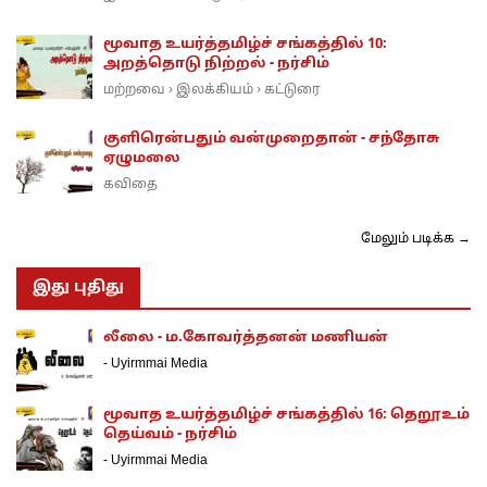
மூவாத உயர்த்தமிழ்ச் சங்கத்தில் 10:
அறத்தொடு நிற்றல் - நர்சிம்
மற்றவை
இலக்கியம்
கட்டுரை
›
›
குளிரென்பதும் வன்முறைதான் - சந்தோசு
ஏழுமலை
கவிதை
மேலும் படிக்க →
இது புதிது
லீலை - ம.கோவர்த்தனன் மணியன்
-
Uyirmmai Media
மூவாத உயர்த்தமிழ்ச் சங்கத்தில் 16: தெறூஉம்
தெய்வம் - நர்சிம்
-
Uyirmmai Media