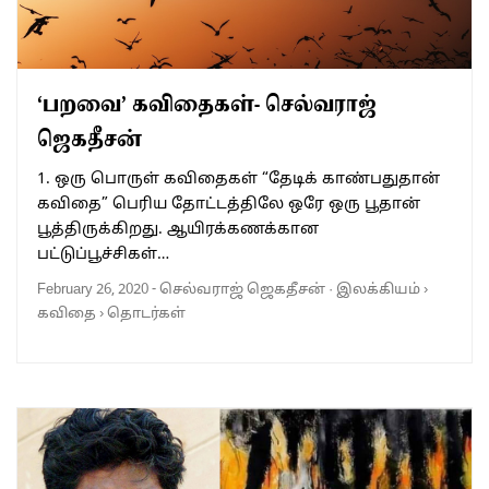
‘பறவை’ கவிதைகள்- செல்வராஜ்
ஜெகதீசன்
1. ஒரு பொருள் கவிதைகள் “தேடிக் காண்பதுதான்
கவிதை” பெரிய தோட்டத்திலே ஒரே ஒரு பூதான்
பூத்திருக்கிறது. ஆயிரக்கணக்கான
பட்டுப்பூச்சிகள்…
February 26, 2020
-
செல்வராஜ் ஜெகதீசன்
·
இலக்கியம்
›
கவிதை
›
தொடர்கள்