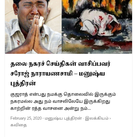
தலை நகரச் செய்திகள் வாசிப்பவர்
சரோஜ் நாராயணசாமி – மனுஷ்ய
புத்திரன்
குஜராத் என்பது நமக்கு தொலைவில் இருக்கும்
நகரமல்ல அது நம் வாசலிலேயே இருக்கிறது
காற்றின் ரத்த வாசனை அன்று நம்…
February 25, 2020
-
மனுஷ்ய புத்திரன்
·
இலக்கியம்
›
கவிதை