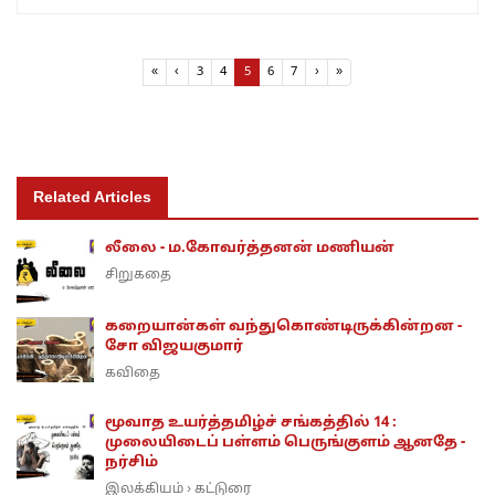
Page navigation
Page
Page
Current Page
Page
Page
«
‹
3
4
5
6
7
›
»
Related Articles
லீலை - ம.கோவர்த்தனன் மணியன்
சிறுகதை
கறையான்கள் வந்துகொண்டிருக்கின்றன -
சோ விஜயகுமார்
கவிதை
மூவாத உயர்த்தமிழ்ச் சங்கத்தில் 14 :
முலையிடைப் பள்ளம் பெருங்குளம் ஆனதே -
நர்சிம்
இலக்கியம்
கட்டுரை
›