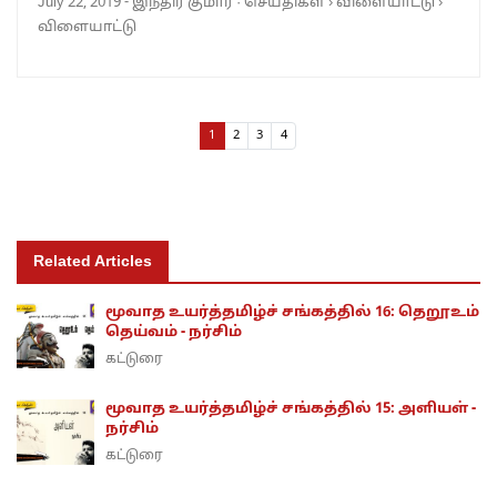
July 22, 2019
-
இந்திர குமார்
·
செய்திகள்
›
விளையாட்டு
›
விளையாட்டு
Page navigation
Current Page
Page
Page
Page
1
2
3
4
Related Articles
மூவாத உயர்த்தமிழ்ச் சங்கத்தில் 16: தெறூஉம்
தெய்வம் - நர்சிம்
கட்டுரை
மூவாத உயர்த்தமிழ்ச் சங்கத்தில் 15: அளியள் -
நர்சிம்
கட்டுரை