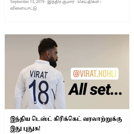
September 13, 2019
-
இந்திர குமார்
·
செய்திகள்
›
விளையாட்டு
இந்திய டெஸ்ட் கிரிக்கெட் வரலாற்றுக்கு
இது புதுசு!