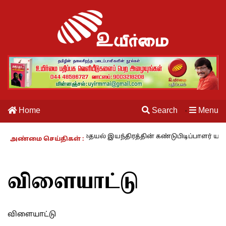
Home
Search
Menu
·
காலம் – 27 : தையல் இயந்திரத்தின் கண்டுபிடிப்பாளர் யார்? -கார்குழலி
அண்மை செய்திகள் :
விளையாட்டு
விளையாட்டு