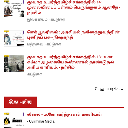
மூவாத உயர்த்தமிழ்ச் சங்கத்தில் 14 :
முலையிடைப் பள்ளம் பெருங்குளம் ஆனதே -
நர்சிம்
இலக்கியம்
கட்டுரை
›
செக்யூலரிஸம் : அரசியல் நவீனத்துவத்தின்
புனிதப் பசு - நிஷாந்த்
மற்றவை
கட்டுரை
›
மூவாத உயர்த்தமிழ்ச் சங்கத்தில் 13 : உன்
சும்மா அழகையே கண்ணால் தாண்டுதல்
அரிய காரியம். - நர்சிம்
கட்டுரை
மேலும் படிக்க →
இது புதிது
லீலை - ம.கோவர்த்தனன் மணியன்
-
Uyirmmai Media