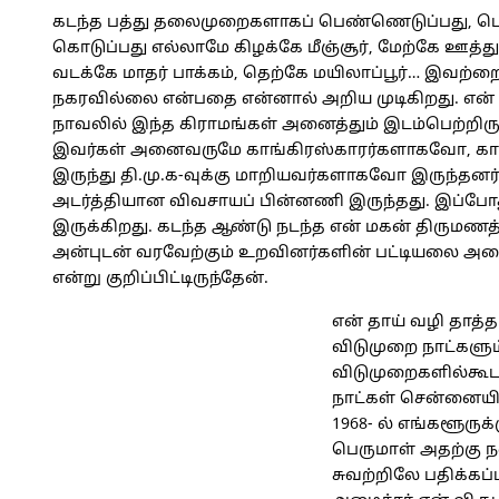
கடந்த பத்து தலைமுறைகளாகப் பெண்ணெடுப்பது, ப
கொடுப்பது எல்லாமே கிழக்கே மீஞ்சூர், மேற்கே ஊத்த
வடக்கே மாதர் பாக்கம், தெற்கே மயிலாப்பூர்… இவற்ற
நகரவில்லை என்பதை என்னால் அறிய முடிகிறது. என் வ
நாவலில் இந்த கிராமங்கள் அனைத்தும் இடம்பெற்றிர
இவர்கள் அனைவருமே காங்கிரஸ்காரர்களாகவோ, காங
இருந்து தி.மு.க-வுக்கு மாறியவர்களாகவோ இருந்தனர்
அடர்த்தியான விவசாயப் பின்னணி இருந்தது. இப்போத
இருக்கிறது. கடந்த ஆண்டு நடந்த என் மகன் திருமணத்
அன்புடன் வரவேற்கும் உறவினர்களின் பட்டியலை அழ
என்று குறிப்பிட்டிருந்தேன்.
என் தாய் வழி தாத்
விடுமுறை நாட்களும
விடுமுறைகளில்கூட
நாட்கள் சென்னையில
1968- ல் எங்களூருக
பெருமாள் அதற்கு 
சுவற்றிலே பதிக்கப்