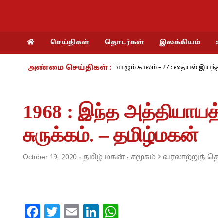
செய்திகள்
தொடர்கள்
இலக்கியம்
அண்மை செய்திகள் :
ங்கரம் - அ.ராமசாமி
நாம் வாழும் காலம் – 27 : தையல் இயந்திரத்தின
1968 : இந்த அத்தியாயத
சுருக்கம். – தமிழ்மகன்
October 19, 2020
-
தமிழ் மகன்
·
சமூகம்
வரலாற்றுத் த
Facebook
Twitter
Email
LinkedIn
WhatsApp