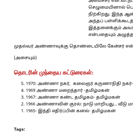
அமைச்சர் என்.வி.நட
செழுமையினால் பெர
நிற்கிறது. இந்த ஆண
அந்தப் பள்ளிக்கூட
இத்தனைக்கும் அவர்
என்பதையும் அழுத்த
முதல்வர் அண்ணாவுக்கு தொண்டையிலே கேன்சர் என்ற
(அசையும்)
தொடரின் முந்தைய கட்டுரைகள்:
1970: அண்ணா நகர், கலைஞர் கருணாநிதி நகர்-
1969 அண்ணா மறைந்தார் -தமிழ்மகன்
1967: அண்ணா கண்ட தமிழகம்- தமிழ்மகன்
1966 அண்ணாவின் குரல்: நாடு மாறியது… வீடு மா
1965- இந்தி எதிர்ப்பின் கனல்- தமிழ்மகன்
Tags: