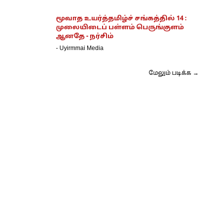
மூவாத உயர்த்தமிழ்ச் சங்கத்தில் 14 :
முலையிடைப் பள்ளம் பெருங்குளம்
ஆனதே - நர்சிம்
-
Uyirmmai Media
மேலும் படிக்க →