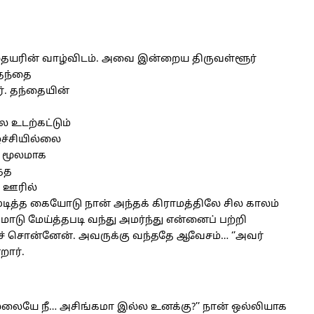
தையரின் வாழ்விடம். அவை இன்றைய திருவள்ளூர்
 தந்தை
். தந்தையின்
ல உடற்கட்டும்
்ச்சியில்லை
 மூலமாக
த்த
 ஊரில்
முடித்த கையோடு நான் அந்தக் கிராமத்திலே சில காலம்
ு மேய்த்தபடி வந்து அமர்ந்து என்னைப் பற்றி
ைச் சொன்னேன். அவருக்கு வந்ததே ஆவேசம்… ‘’அவர்
றார்.
ையே நீ… அசிங்கமா இல்ல உனக்கு?’’ நான் ஒல்லியாக