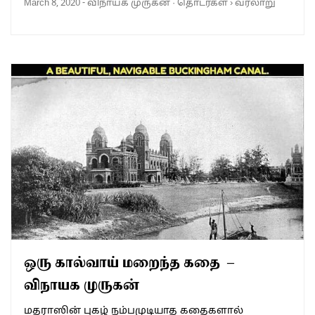
March 8, 2020
-
விநாயக முருகன்
·
தொடர்கள்
›
வரலாறு
ஒரு கால்வாய் மறைந்த கதை –
விநாயக முருகன்
மதராஸின் புகழ் நம்பமுடியாத கதைகளால்