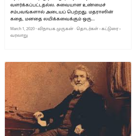
வளர்க்கப்பட்டதல்ல. சுவையான உண்மைச்
சம்பவங்களால் அடையப் பெற்றது. மதராஸின்
கதை, மனதை லயிக்கவைக்கும் ஒரு…
March 1, 2020
-
விநாயக முருகன்
·
தொடர்கள்
›
கட்டுரை
›
வரலாறு