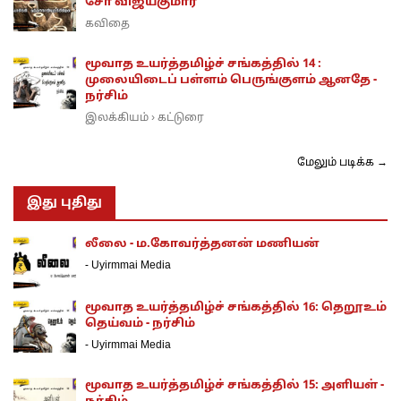
சோ விஜயகுமார்
கவிதை
மூவாத உயர்த்தமிழ்ச் சங்கத்தில் 14 :
முலையிடைப் பள்ளம் பெருங்குளம் ஆனதே -
நர்சிம்
இலக்கியம்
கட்டுரை
›
மேலும் படிக்க →
இது புதிது
லீலை - ம.கோவர்த்தனன் மணியன்
-
Uyirmmai Media
மூவாத உயர்த்தமிழ்ச் சங்கத்தில் 16: தெறூஉம்
தெய்வம் - நர்சிம்
-
Uyirmmai Media
மூவாத உயர்த்தமிழ்ச் சங்கத்தில் 15: அளியள் -