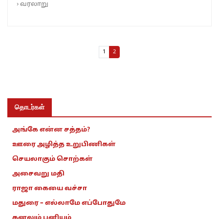
›
வரலாறு
Page navigation
Page
Current Page
1
2
தொடர்கள்
அங்கே என்ன சத்தம்?
ஊரை அழித்த உறுபிணிகள்
செயலாகும் சொற்கள்
அசைவறு மதி
ராஜா கையை வச்சா
மதுரை – எல்லாமே எப்போதுமே
கனலும் பனியும்