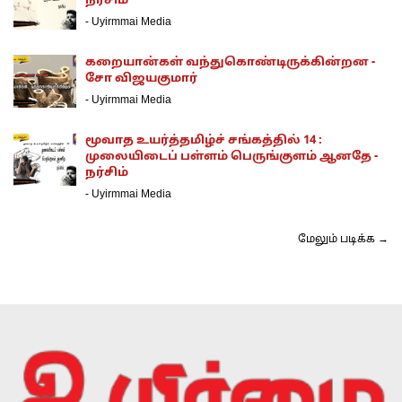
நர்சிம்
-
Uyirmmai Media
கறையான்கள் வந்துகொண்டிருக்கின்றன -
சோ விஜயகுமார்
-
Uyirmmai Media
மூவாத உயர்த்தமிழ்ச் சங்கத்தில் 14 :
முலையிடைப் பள்ளம் பெருங்குளம் ஆனதே -
நர்சிம்
-
Uyirmmai Media
மேலும் படிக்க →