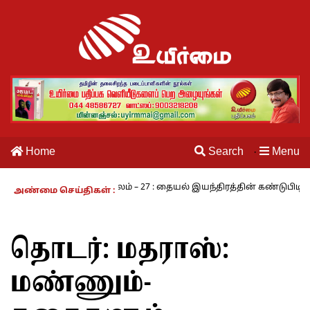
Home
Search
Menu
·
் வாழும் காலம் – 27 : தையல் இயந்திரத்தின் கண்டுபிடிப்பாளர் யார்? -க
அண்மை செய்திகள் :
தொடர்:
மதராஸ்:
மண்ணும்-