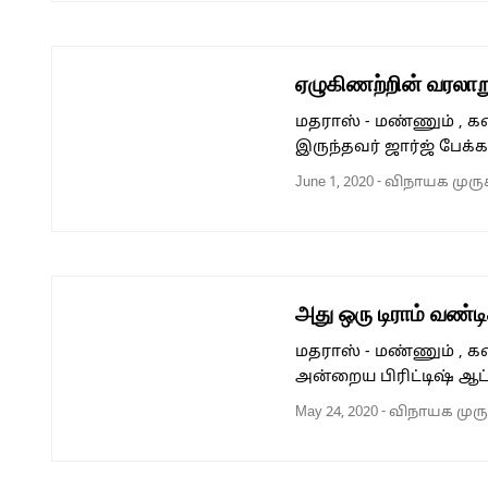
ஏழுகிணற்றின் வரலாற
மதராஸ் - மண்ணும் , 
இருந்தவர் ஜார்ஜ் பேக்க
June 1, 2020
-
விநாயக முரு
அது ஒரு டிராம் வண்ட
மதராஸ் - மண்ணும் , க
அன்றைய பிரிட்டிஷ் ஆட
May 24, 2020
-
விநாயக முர