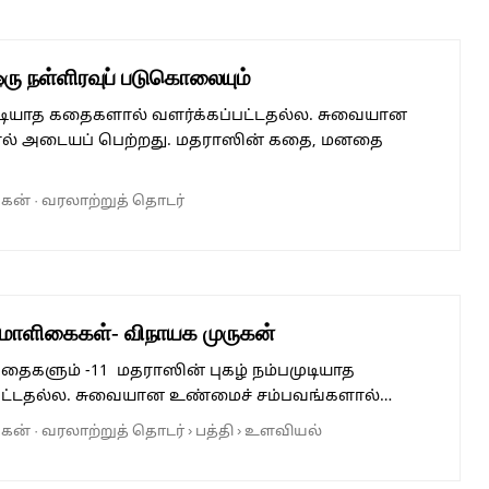
ரு நள்ளிரவுப் படுகொலையும்
முடியாத கதைகளால் வளர்க்கப்பட்டதல்ல. சுவையான
ல் அடையப் பெற்றது. மதராஸின் கதை, மனதை
ுகன்
·
வரலாற்றுத் தொடர்
 மாளிகைகள்- விநாயக முருகன்
தைகளும் -11 மதராஸின் புகழ் நம்பமுடியாத
பட்டதல்ல. சுவையான உண்மைச் சம்பவங்களால்…
ுகன்
·
வரலாற்றுத் தொடர்
›
பத்தி
›
உளவியல்