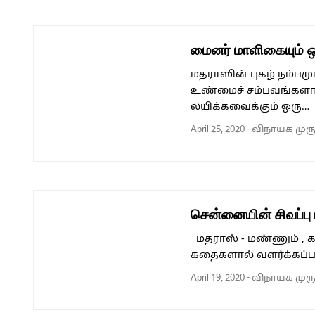
மைனர் மாளிகையும் ஒ
மதராஸின் புகழ் நம்ப
உண்மைச் சம்பவங்களா
லயிக்கவைக்கும் ஒரு…
April 25, 2020
-
விநாயக முர
சென்னையின் சிவப்பு
மதராஸ் - மண்ணும் , க
கதைகளால் வளர்க்கப்
April 19, 2020
-
விநாயக முர