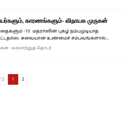
யர்களும், காரணங்களும்- விநாயக முருகன்
தைகளும் -10 மதராஸின் புகழ் நம்பமுடியாத
பட்டதல்ல. சுவையான உண்மைச் சம்பவங்களால்…
ுகன்
·
வரலாற்றுத் தொடர்
Current Page
Page
f 2
1
2