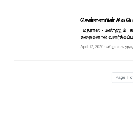
சென்னையின் சில பெ
மதராஸ் - மண்ணும் , க
கதைகளால் வளர்க்கப்
April 12, 2020
-
விநாயக முர
Page navigation
Page 1 o