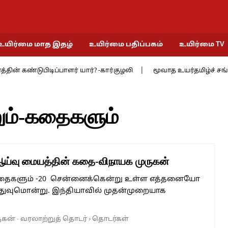
உயிர்மை மாத இதழ்
உயிர்மை பதிப்பகம்
உயிர்மை TV
கண்டுபிடிப்பாளர் யார்? -கார்குழலி
மூவாத உயர்தமிழ்ச் சங்கத்தில் 9
ும்-கதைகளும்
்வு மையத்தின் கதை-விநாயக முருகன்
 கதைகளும் -20 சென்னைக்கென்று உள்ள எத்தனையோ
இதுவுமொன்று. இந்தியாவில் முதன்முறையாக
ுகன்
·
வரலாற்றுத் தொடர்
›
தொடர்கள்