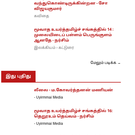
வந்துகொண்டிருக்கின்றன - சோ
விஜயகுமார்
கவிதை
மூவாத உயர்த்தமிழ்ச் சங்கத்தில் 14 :
முலையிடைப் பள்ளம் பெருங்குளம்
ஆனதே - நர்சிம்
இலக்கியம்
கட்டுரை
›
மேலும் படிக்க →
இது புதிது
லீலை - ம.கோவர்த்தனன் மணியன்
-
Uyirmmai Media
மூவாத உயர்த்தமிழ்ச் சங்கத்தில் 16:
தெறூஉம் தெய்வம் - நர்சிம்
-
Uyirmmai Media