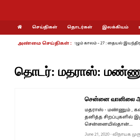
செய்திகள்
தொடர்கள்
இலக்கியம்
அண்மை செய்திகள் :
கரம் - அ.ராமசாமி
நாம் வாழும் காலம் – 27 : தையல் இயந்திரத்தின் 
தொடர்:
மதராஸ்: மண்ண
சென்னை வானிலை ஆய
மதராஸ் - மண்ணும் ,
தனித்த சிறப்புகளில் 
சென்னையில்தான்…
June 21, 2020
-
விநாயக முர