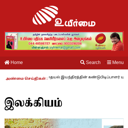
Home
Search
Menu
·
காலம் – 27 : தையல் இயந்திரத்தின் கண்டுபிடிப்பாளர் யார்? -கார்குழலி
அண்மை செய்திகள் :
இலக்கியம்