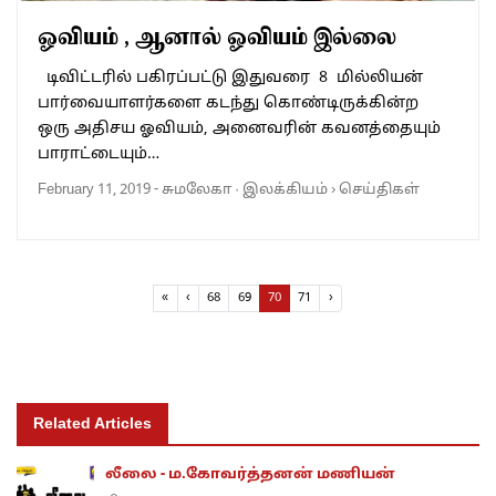
ஓவியம் , ஆனால் ஓவியம் இல்லை
டிவிட்டரில் பகிரப்பட்டு இதுவரை 8 மில்லியன்
பார்வையாளர்களை கடந்து கொண்டிருக்கின்ற
ஒரு அதிசய ஓவியம், அனைவரின் கவனத்தையும்
பாராட்டையும்…
February 11, 2019
-
சுமலேகா
·
இலக்கியம்
›
செய்திகள்
Page navigation
Page
Page
Current Page
Page
«
‹
68
69
70
71
›
Related Articles
லீலை - ம.கோவர்த்தனன் மணியன்