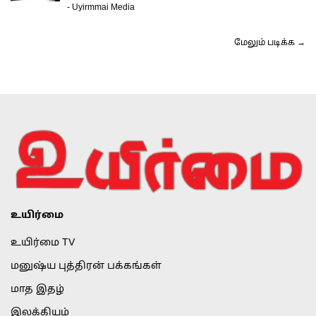
-
Uyirmmai Media
மேலும் படிக்க →
உயிர்மை
உயிர்மை TV
மனுஷ்ய புத்திரன் பக்கங்கள்
மாத இதழ்
இலக்கியம்