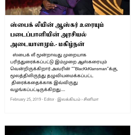
ஸ்பைக் லீயின் ஆஸ்கர் உரையும்
படைப்பாளியின் அரசியல்
அடையாளமும்.- மகிழ்நன்
ஸ்பைக் லீ மூன்றாவது முறையாக
பரிந்துரைக்கப்பட்டு இம்முறை ஆஸ்கரையும்
வென்றிருக்கிறார்.அவரின் ““BlacKkKlansman”க்கு,
மூலத்திலிருந்து தழுவியமைக்கப்பட்ட
திரைக்கதைக்காக இவ்விருது
வழங்கப்பட்டிருக்கிறது.…
February 25, 2019
-
Editor
·
இலக்கியம்
›
சினிமா