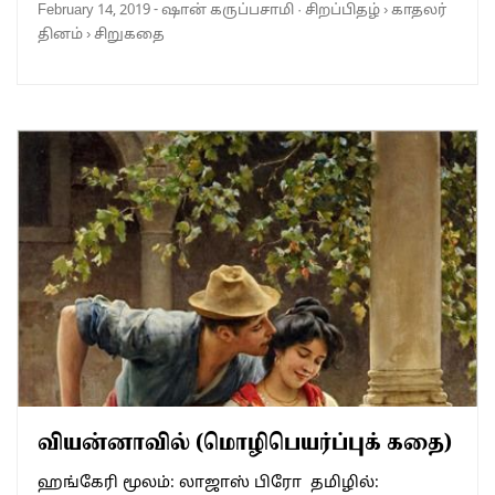
February 14, 2019
-
ஷான் கருப்பசாமி
·
சிறப்பிதழ்
›
காதலர்
தினம்
›
சிறுகதை
வியன்னாவில் (மொழிபெயர்ப்புக் கதை)
ஹங்கேரி மூலம்: லாஜாஸ் பிரோ தமிழில்: