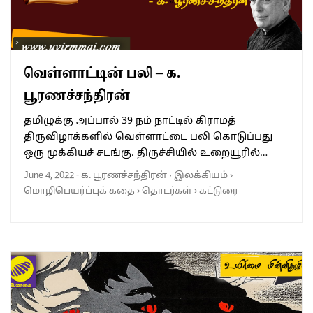
வெள்ளாட்டின் பலி – க.
பூரணச்சந்திரன்
தமிழுக்கு அப்பால் 39 நம் நாட்டில் கிராமத்
திருவிழாக்களில் வெள்ளாட்டை பலி கொடுப்பது
ஒரு முக்கியச் சடங்கு. திருச்சியில் உறையூரில்…
June 4, 2022
-
க. பூரணச்சந்திரன்
·
இலக்கியம்
›
மொழிபெயர்ப்புக் கதை
›
தொடர்கள்
›
கட்டுரை