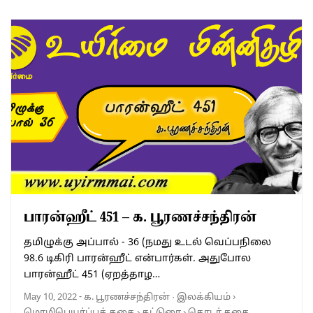
பாரன்ஹீட் 451 – க. பூரணச்சந்திரன்
தமிழுக்கு அப்பால் - 36 (நமது உடல் வெப்பநிலை
98.6 டிகிரி பாரன்ஹீட் என்பார்கள். அதுபோல
பாரன்ஹீட் 451 (ஏறத்தாழ…
May 10, 2022
-
க. பூரணச்சந்திரன்
·
இலக்கியம்
›
மொழிபெயர்ப்புக் கதை
›
கட்டுரை
›
தொடர் கதை