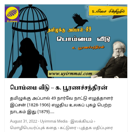
பொம்மை வீடு – க. பூரணச்சந்திரன்
தமிழுக்கு அப்பால் 49 நார்வே நாட்டு எழுத்தாளர்
இப்சன் (1828-1906) எழுதிய உலகப் புகழ் பெற்ற
நாடகம் இது (1879).…
August 31, 2022
-
Uyirmmai Media
·
இலக்கியம்
›
மொழிபெயர்ப்புக் கதை
›
கட்டுரை
›
புத்தக மதிப்புரை