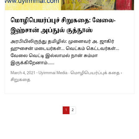
மொழிபெயர்ப்புச் சிறுகதை: வேலை-
இஹ்சான் அப்துல் குத்தூஸ்
அரபியிலிருந்து தமிழில்: முனைவர் அ. ஜாகிர்
ஹுசைன் மடையர்கள்… வெட்கம் கெட்டவர்கள்…
வேலை வெட்டி இல்லாமல் நான் சும்மா
இருக்கிறேனாம்……
March 4, 2021
-
Uyirmmai Media
·
மொழிபெயர்ப்புக் கதை
›
சிறுகதை
Page navigation
Current Page
Page
1
2