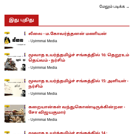
மேலும் படிக்க →
இது புதிது
லீலை - ம.கோவர்த்தனன் மணியன்
-
Uyirmmai Media
மூவாத உயர்த்தமிழ்ச் சங்கத்தில் 16: தெறூஉம்
தெய்வம் - நர்சிம்
-
Uyirmmai Media
மூவாத உயர்த்தமிழ்ச் சங்கத்தில் 15: அளியள் -
நர்சிம்
-
Uyirmmai Media
கறையான்கள் வந்துகொண்டிருக்கின்றன -
சோ விஜயகுமார்
-
Uyirmmai Media
மூவாத உயர்த்தமிழ்ச் சங்கத்தில் 14 :