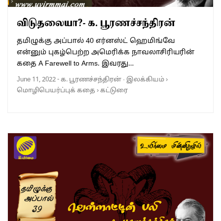
விடுதலையா?- க. பூரணச்சந்திரன்
தமிழுக்கு அப்பால் 40 எர்னஸ்ட் ஹெமிங்வே
என்னும் புகழ்பெற்ற அமெரிக்க நாவலாசிரியரின்
கதை A Farewell to Arms. இவரது…
June 11, 2022
-
க. பூரணச்சந்திரன்
·
இலக்கியம்
›
மொழிபெயர்ப்புக் கதை
›
கட்டுரை