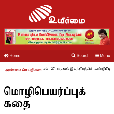
Home
Search
Menu
·
நாம் வாழும் காலம் – 27 : தையல் இயந்திரத்தின் கண்டுபிடிப்பாளர் யார்?
அண்மை செய்திகள் :
மொழிபெயர்ப்புக்
கதை