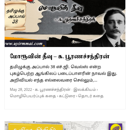
மோரூவின் தீவு – க. பூரணச்சந்திரன்
தமிழுக்கு அப்பால் 38 எச்.ஜி. வெல்ஸ் என்ற
புகழ்பெற்ற ஆங்கிலப் படைப்பாளரின் நாவல் இது.
அறிவியல் எந்த எல்லைவரை செல்லும்,…
May 28, 2022
-
க. பூரணச்சந்திரன்
·
இலக்கியம்
›
மொழிபெயர்ப்புக் கதை
›
கட்டுரை
›
தொடர் கதை