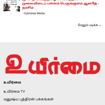
முலையிடைப் பள்ளம் பெருங்குளம் ஆனதே -
நர்சிம்
-
Uyirmmai Media
மேலும் படிக்க →
உயிர்மை
உயிர்மை TV
மனுஷ்ய புத்திரன் பக்கங்கள்