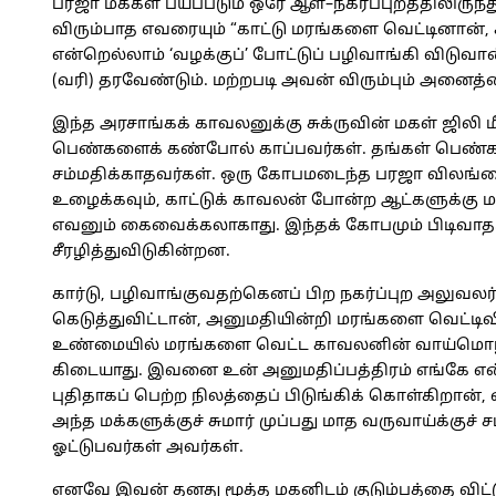
பரஜா மக்கள் பயப்படும் ஒரே ஆள்–நகர்ப்புறத்திலிருந்த
விரும்பாத எவரையும் “காட்டு மரங்களை வெட்டினான், கா
என்றெல்லாம் ‘வழக்குப்’ போட்டுப் பழிவாங்கி விடு
(வரி) தரவேண்டும். மற்றபடி அவன் விரும்பும் அனைத்த
இந்த அரசாங்கக் காவலனுக்கு சுக்ருவின் மகள் ஜிலி
பெண்களைக் கண்போல் காப்பவர்கள். தங்கள் பெண்
சம்மதிக்காதவர்கள். ஒரு கோபமடைந்த பரஜா விலங்க
உழைக்கவும், காட்டுக் காவலன் போன்ற ஆட்களுக்கு ம
எவனும் கைவைக்கலாகாது. இந்தக் கோபமும் பிடிவாதம
சீரழித்துவிடுகின்றன.
கார்டு, பழிவாங்குவதற்கெனப் பிற நகர்ப்புற அலுவலர்
கெடுத்துவிட்டான், அனுமதியின்றி மரங்களை வெட்டிவி
உண்மையில் மரங்களை வெட்ட காவலனின் வாய்மொழி 
கிடையாது. இவனை உன் அனுமதிப்பத்திரம் எங்கே என்
புதிதாகப் பெற்ற நிலத்தைப் பிடுங்கிக் கொள்கிறான்,
அந்த மக்களுக்குச் சுமார் முப்பது மாத வருவாய்க்குச்
ஓட்டுபவர்கள் அவர்கள்.
எனவே இவன் தனது மூத்த மகனிடம் குடும்பத்தை விட்டு