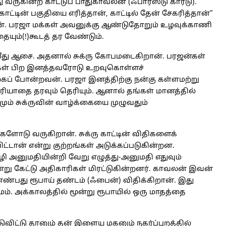
ு வருகின்ற காட்டுப் பாதுகாவலன் (ஃபாரஸ்டு கார்டு).
ட்டின் பகுதியை எரித்தான், காட்டில் தேன் சேகரித்தான்”
வான். பரஜா மக்கள் அவனுக்கு ஆண்டுதோறும் உழவுக்காணி
ையும்(!)கூடத் தர வேண்டும்.
 மீது ஆசை. அதனால் சுக்ரு கோபமடைகிறான். பரஜன்கள்
கள் பிற இனத்தவரோடு உறவுகொள்ளச்
ைப் போன்றவன். பரஜா இனத்திற்கு நன்கு கள்ளமற்று
ரியாதை தரவும் தெரியும். ஆனால் தங்கள் மானத்தில்
ும் சுக்ருவின் வாழ்க்கையை முழுவதும்
களோடு வருகிறான். சுக்ரு காட்டின் விதிகளைக்
ட்டான் என்று குற்றங்கள் அடுக்கப்படுகின்றன.
அனுமதியின்றி வேறு எழுத்து-அனுமதி எதுவும்
று கேட்டு அதிகாரிகள் மிரட்டுகின்றனர். காவலன் இவன்
 எண்பது ரூபாய் தண்டம் (ஃபைன்) விதிக்கிறான். இது
 சமம். அக்காலத்தில் மூன்று ரூபாயில் ஒரு மாதத்தை
விட்டு தானும் தன் இளைய மகனும் நகர்ப்புறத்தில்