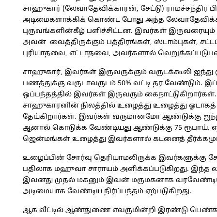
சாஹுகார் (லேவாதேவிக்காரன், சேட்டு) ராமச்சந்த
அடிமைகளாக்கிக் கொண்ட போது அந்த லேவாதேவிக்கா
புருவங்களின்கீழ் பளிச்சிட்டன. இவர்கள் இருவரையும
அவன் வைத்திருக்கும் பத்திரங்கள், ஸ்டாம்புகள், சட்
புரியாதவை, எட்டாதவை, அவர்களால் வெறுக்கப்படு
சாஹுகார், இவர்கள் இருவருக்கும் வருடக்கூலி ஐந்து
பணத்துக்கு வருடாவருடம் 50% வட்டி தர
வேண்டும். இப்
ஒப்பந்தத்தில் இவர்கள் இருவரும் கைநாட்டுகிறார்கள்
சாஹுகாரனின் நிலத்தில் உழைத்து உழைத்து ஓடாகத்
தேய்கிறார்கள். இவர்கள் வருமானமோ ஆண்டுக்கு ஐந்த
ஆனால் கொடுக்க வேண்டியது ஆண்டுக்கு 75 ரூபாய்.
ஜென்மங்கள் உழைத்து இவர்களால் கடனைத் தீர்க்கமுடி
உழைப்பின் சோர்வு தெரியாமலிருக்க இவர்களுக்கு சோ
பதிலாக மஹுவா சாராயம் அளிக்கப்படுகிறது. இந்த ல
இவனது முதல் மகனும் இவன் மருமகனாக வரவேண்டிய 
அடிமையாக வேண்டிய நிர்ப்பந்தம் ஏற்படுகிறது.
ஆக வீட்டில் ஆண்துணை எவருமின்றி இரண்டு பெண்கள் ஜ