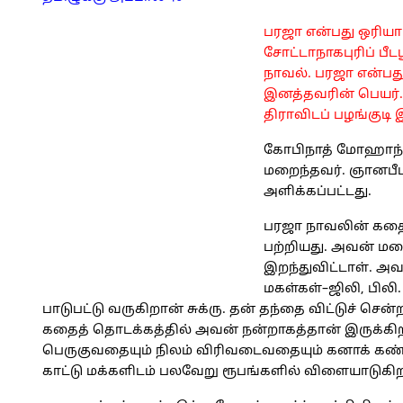
பரஜா என்பது ஒரியா
சோட்டாநாகபுரிப் பீ
நாவல். பரஜா என்பது 
இனத்தவரின் பெயர். 
திராவிடப் பழங்குடி
கோபிநாத் மோஹாந்தி
மறைந்தவர். ஞானபீட 
அளிக்கப்பட்டது.
பரஜா நாவலின் கதை
பற்றியது. அவன் மனை
இறந்துவிட்டாள். அவ
மகள்கள்–ஜிலி, பிலி
பாடுபட்டு வருகிறான் சுக்ரு. தன் தந்தை விட்டுச் செ
கதைத் தொடக்கத்தில் அவன் நன்றாகத்தான் இருக்கிறான
பெருகுவதையும் நிலம் விரிவடைவதையும் கனாக் கண்ட
காட்டு மக்களிடம் பலவேறு ரூபங்களில் விளையாடுகிறத