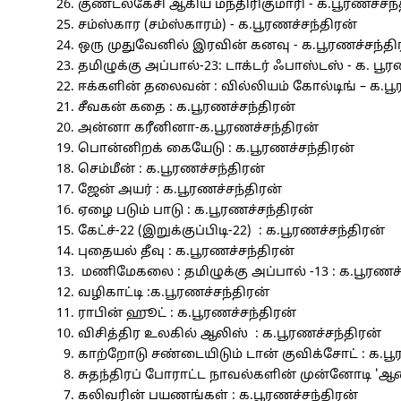
குண்டலகேசி ஆகிய மந்திரிகுமாரி - க.பூரணச்சந்
சம்ஸ்கார (சம்ஸ்காரம்) - க.பூரணச்சந்திரன்
ஒரு முதுவேனில் இரவின் கனவு - க.பூரணச்சந்தி
தமிழுக்கு அப்பால்-23: டாக்டர் ஃபாஸ்டஸ் - க. பூ
ஈக்களின் தலைவன் : வில்லியம் கோல்டிங் – க.பூ
சீவகன் கதை : க.பூரணச்சந்திரன்
அன்னா கரீனினா-க.பூரணச்சந்திரன்
பொன்னிறக் கையேடு : க.பூரணச்சந்திரன்
செம்மீன் : க.பூரணச்சந்திரன்
ஜேன் அயர் : க.பூரணச்சந்திரன்
ஏழை படும் பாடு : க.பூரணச்சந்திரன்
கேட்ச்-22 (இறுக்குப்பிடி-22) : க.பூரணச்சந்திரன்
புதையல் தீவு : க.பூரணச்சந்திரன்
மணிமேகலை : தமிழுக்கு அப்பால் -13 : க.பூரணச்
வழிகாட்டி :க.பூரணச்சந்திரன்
ராபின் ஹூட் : க.பூரணச்சந்திரன்
விசித்திர உலகில் ஆலிஸ் : க.பூரணச்சந்திரன்
காற்றோடு சண்டையிடும் டான் குவிக்சோட் : க.பூ
சுதந்திரப் போராட்ட நாவல்களின் முன்னோடி 'ஆன
கலிவரின் பயணங்கள் : க.பூரணச்சந்திரன்