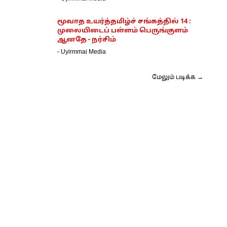
மூவாத உயர்த்தமிழ்ச் சங்கத்தில் 14 :
முலையிடைப் பள்ளம் பெருங்குளம்
ஆனதே - நர்சிம்
-
Uyirmmai Media
மேலும் படிக்க →