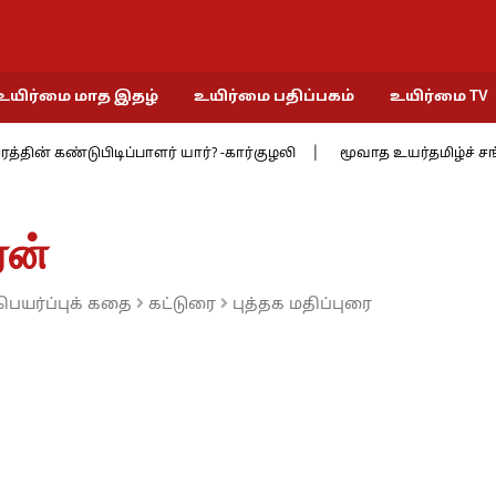
உயிர்மை மாத இதழ்
உயிர்மை பதிப்பகம்
உயிர்மை TV
டுபிடிப்பாளர் யார்? -கார்குழலி
மூவாத உயர்தமிழ்ச் சங்கத்தில் 9 : 
ரன்
யர்ப்புக் கதை
கட்டுரை
புத்தக மதிப்புரை