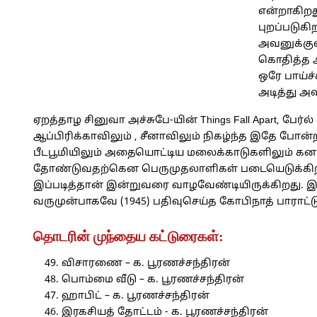
என்றாகிறத
புறப்படுக
அவனுக்குள
கொதித்த 
ஒரே பாய்ச்
அடித்து அ
ஏறத்தாழ சினுவா அச்சுபே-யின் Things Fall Apart, பேர்
ஆப்பிரிக்காவிலும் , சீனாவிலும் நிகழ்ந்த இதே போன
பீடபூமியிலும் அதையொட்டிய மலைக்காடுகளிலும் கன
தோண்டுவதற்கென பெருமுதலாளிகள் படையெடுக்கிறார்
இப்படித்தான் இன்றுவரை வாழவேண்டியிருக்கிறது. இதை 
வருமுன்பாகவே (1945) பதிவுசெய்த கோபிநாத் பாராட்டு
தொடரின் முந்தைய கட்டுரைகள்:
விசாரணை – க. பூரணச்சந்திரன்
பொம்மை வீடு – க. பூரணச்சந்திரன்
ஹாபிட் – க. பூரணச்சந்திரன்
இரகசியத் தோட்டம் - க. பூரணச்சந்திரன்