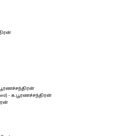
திரன்
பூரணச்சந்திரன்
ird) - க.பூரணச்சந்திரன்
ிரன்