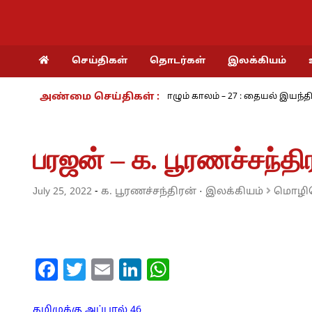
செய்திகள்
தொடர்கள்
இலக்கியம்
அண்மை செய்திகள் :
் - அ.ராமசாமி
நாம் வாழும் காலம் – 27 : தையல் இயந்திரத்தின் கண்
பரஜன் – க. பூரணச்சந்தி
July 25, 2022
-
க. பூரணச்சந்திரன்
·
இலக்கியம்
மொழிபெ
Facebook
Twitter
Email
LinkedIn
WhatsApp
தமிழுக்கு அப்பால் 46