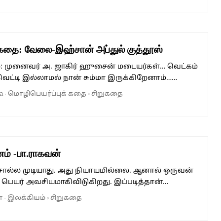
றுகதை: வேலை-இஹ்சான் அப்துல் குத்தூஸ்
ல்: முனைவர் அ. ஜாகிர் ஹுசைன் மடையர்கள்… வெட்கம்
ட்டி இல்லாமல் நான் சும்மா இருக்கிறேனாம்……
a
·
மொழிபெயர்ப்புக் கதை
›
சிறுகதை
ணம் -பா.ராகவன்
ல்ல முடியாது. அது நியாயமில்லை. ஆனால் ஒருவன்
ெயர் அவசியமாகிவிடுகிறது. இப்படித்தான்…
்
·
இலக்கியம்
›
சிறுகதை