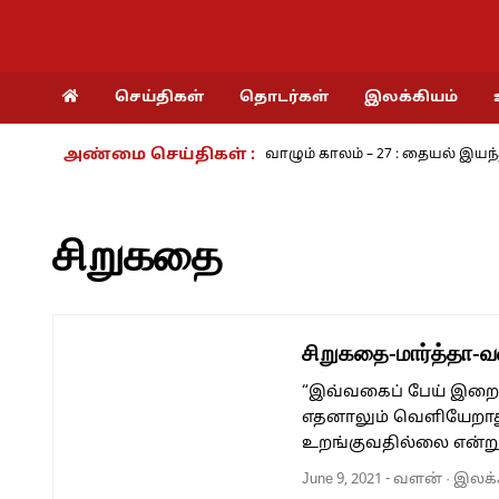
செய்திகள்
தொடர்கள்
இலக்கியம்
அண்மை செய்திகள் :
பயங்கரம் - அ.ராமசாமி
நாம் வாழும் காலம் – 27 : தையல் இயந்திரத்த
சிறுகதை
சிறுகதை-மார்த்தா-
“இவ்வகைப் பேய் இறை
எதனாலும் வெளியேறாது”
உறங்குவதில்லை என்
June 9, 2021
-
வளன்
·
இலக்