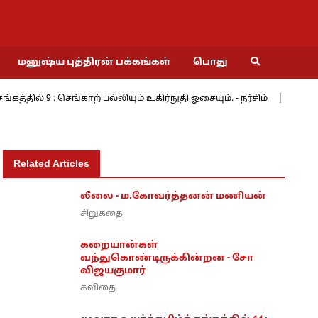
மனுஷ்ய புத்திரன் பக்கங்கள்
பொது
ல் 9 : செங்காற் பல்லியும் உகிர்நுதி ஓசையும். - நர்சிம்
மேற்கின
Related Articles
லீலை - ம.கோவர்த்தனன் மணியன்
சிறுகதை
கறையான்கள்
வந்துகொண்டிருக்கின்றன - சோ
விஜயகுமார்
கவிதை