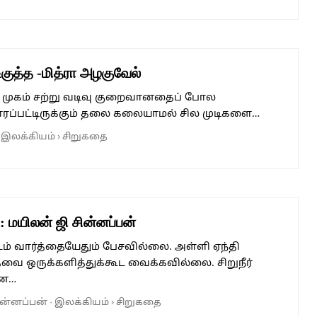
ுத்த -மித்ரா அழகுவேல்
ந்த முகம் சற்று வடிவு குறைவானதைப் போல
ரப்பட்டிருக்கும் தலை கலையாமல் சில முடிகளை…
·
இலக்கியம்
›
சிறுகதை
மயிலன் ஜி சின்னப்பன்
் வார்த்தையேதும் பேசவில்லை. அள்ளி ஏந்தி
வை ஒருக்களித்துக்கூட வைக்கவில்லை. சிறுநீர்
ான…
ின்னப்பன்
·
இலக்கியம்
›
சிறுகதை