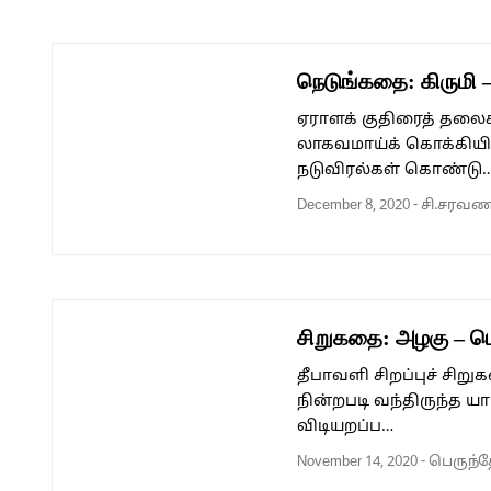
நெடுங்கதை: கிருமி 
ஏராளக் குதிரைத் தலைக
லாகவமாய்க் கொக்கியிட்
நடுவிரல்கள் கொண்டு
December 8, 2020
-
சி.சரவண
சிறுகதை: அழகு – பெ
தீபாவளி சிறப்புச் சிறுக
நின்றபடி வந்திருந்த
விடியறப்ப…
November 14, 2020
-
பெருந்