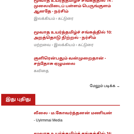
மூவாத உயர்த்தமிழ்ச் சங்கத்தில் 14 :
முலையிடைப் பள்ளம் பெருங்குளம்
ஆனதே - நர்சிம்
இலக்கியம்
கட்டுரை
›
மூவாத உயர்த்தமிழ்ச் சங்கத்தில் 10:
அறத்தொடு நிற்றல் - நர்சிம்
மற்றவை
இலக்கியம்
கட்டுரை
›
›
குளிரென்பதும் வன்முறைதான் -
சந்தோசு ஏழுமலை
கவிதை
மேலும் படிக்க →
இது புதிது
லீலை - ம.கோவர்த்தனன் மணியன்
-
Uyirmmai Media