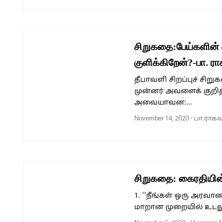
சிறுகதை:பேய்களின் 
குளிக்கிறேன்?-பா. 
தீபாவளி சிறப்புச் சிறு
முன்னர் அவளைக் குறித்
அவையாவன:…
November 14, 2020
-
பா.ராக
சிறுகதை: கைரதியின
1. ''நீங்கள் ஒரு அரவா
மாறான முறையில் உடலு