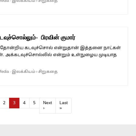
Media
·
இலக்கியம்
›
சிறுகதை
வுச்சொல்லும்- பிரவின் குமார்
தோன்றிய கடவுச்சொல் என்றுதான் இத்தனை நாட்கள்
். அக்கடவுச்சொல்லில் என்றும் உள்நுழைய முடியாத
Media
·
இலக்கியம்
›
சிறுகதை
ge
Page
Current Page
Page
Page
2
3
4
5
Next
Last
›
»