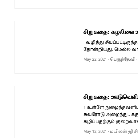
சிறுகதை: கழலிலை உக
வழித்து சீவப்பட்டிரு
தோன்றியது. மெல்ல வா
May 22, 2021
-
பெருந்தேவி
சிறுகதை: ஊடுவெளி: 
1 உள்ளே நுழைந்தவளிடம
சுவரோடு அறைந்து.. கத
கழிப்பதற்கும் குறைவ
May 12, 2021
-
மயிலன் ஜி ச