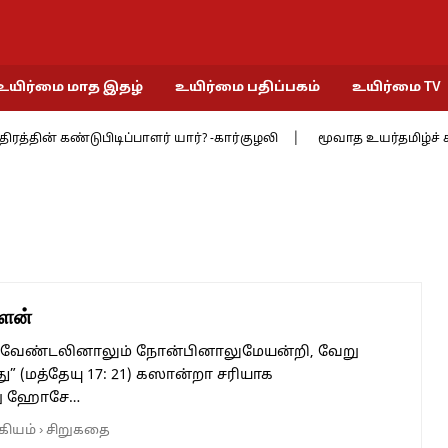
உயிர்மை மாத இதழ்
உயிர்மை பதிப்பகம்
உயிர்மை TV
ின் கண்டுபிடிப்பாளர் யார்? -கார்குழலி
மூவாத உயர்தமிழ்ச் சங்கத்தி
வளன்
வேண்டலினாலும் நோன்பினாலுமேயன்றி, வேறு
 (மத்தேயு 17: 21) கஸான்றா சரியாக
று ஹோசே…
கியம்
›
சிறுகதை