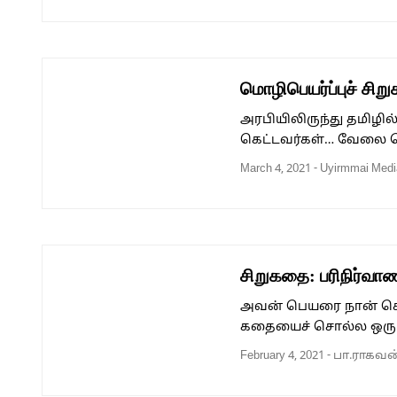
மொழிபெயர்ப்புச் சி
அரபியிலிருந்து தமிழி
கெட்டவர்கள்… வேலை வெ
March 4, 2021
-
Uyirmmai Medi
சிறுகதை: பரிநிர்வா
அவன் பெயரை நான் சொ
கதையைச் சொல்ல ஒரு ப
February 4, 2021
-
பா.ராகவன