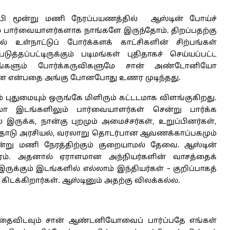
்பி மூன்று மணி நேரப்பயணத்தில் ஆஸ்டின் போய்ச்
் பார்வையாளர்களாக நாங்களே இருந்தோம். திறப்பதற்கு
ல் உள்நாட்டுப் போர்க்களக் காட்சிகளின் சிற்பங்கள்
்தப்பட்டிருக்கும் படிமங்கள் புதிதாகச் செய்யப்பட்ட
தாரங்களும் போர்க்கருவிகளுமே சான் அண்டோனியோ
ந்தன என்பதை அங்கு போனபோது உணர முடிந்தது.
 புதுமையும் ஒருங்கே மிளிரும் கட்டடமாக விளங்குகிறது.
ா இடங்களிலும் பார்வையாளர்கள் சென்று பார்க்க
 இருக்க, நான்கு புறமும் அமைச்சர்கள், உறுப்பினர்கள்,
தோடு அரசியல், வரலாறு தொடர்பான ஆவணக்காப்பகமும்
 மூன்று மணி நேரத்திற்கும் குறையாமல் தேவை. ஆஸ்டின்
கரம். அதனால் ஏராளமான அந்நியர்களின் வாசத்தைக்
ுக்கும் இடங்களில் எல்லாம் இந்தியர்கள் – குறிப்பாகத்
 கிடக்கிறார்கள். ஆஸ்டினும் அதற்கு விலக்கல்ல.
பதைவிடவும் சான் ஆண்டனியோவைப் பார்ப்பதே எங்கள்