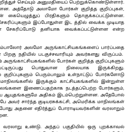
்துச் செய்யும் அனுமதியைப் பெற்றுக்கொண்டுள்ளார்.
்ளன. அத்தோடு அலாமோ போர்கள் குறித்த குறிப்புகள்,
 கையெழுத்துப் பிரதிகளும் தொகுக்கப்பட்டுள்ளன.
ிப்புகளும் இப்போதுள்ள இட த்தில் வைக்க முடியாத
ரின் சேகரிப்போடு தனியாக வைக்கப்பட்டுள்ளன என்ற
ம்பாலோர் அலமோ அருங்காட்சியகங்களைப் பார்ப்பதை
ிறகு நதியில் படகுச்சவாரியும் அவர்களது விருப்பம்.
அருங்காட்சியகங்களில் போர்கள் குறித்த குறிப்புகளும்
கப்பட்டிருப்பது பொதுவான நிலையாக இருக்கிறது.
 குறிப்புகளும் பெரும்பாலும் உள்நாட்டுப் போர்களோடு
நிலங்களில் இருக்கும் காட்சியகங்களில் இன்றுள்ள
ாநிலங்களை இணைப்பதற்காக நடத்தப்பெற்ற போர்களும்,
்திய ஆயுதங்களுமே அதிகம் இடம்பெற்றுள்ளன. அதேபோல்
ே அவர் சார்ந்த குடியரசுக்கட்சி, அமெரிக்க மாநிலங்கள்
போது அதனை எதிர்த்துப் போராடியவர்களின் வரலாறும்
்றன.
ரலாறு உண்டு. அந்தப் பகுதியில் ஒரு புறக்காவல்