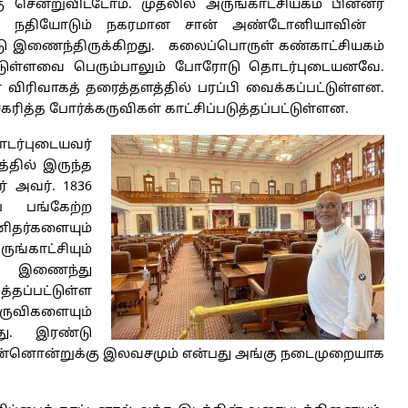
 சென்றுவிட்டோம். முதலில் அருங்காட்சியகம் பின்னர்
ம். நதியோடும் நகரமான சான் அண்டோனியாவின்
 இணைந்திருக்கிறது. கலைப்பொருள் கண்காட்சியகம்
ப்பட்டுள்ளவை பெரும்பாலும் போரோடு தொடர்புடையனவே.
விரிவாகத் தரைத்தளத்தில் பரப்பி வைக்கப்பட்டுள்ளன.
ரித்த போர்க்கருவிகள் காட்சிப்படுத்தப்பட்டுள்ளன.
்புடையவர்
த்தில் இருந்த
 அவர். 1836
் பங்கேற்ற
தர்களையும்
்காட்சியும்
 இணைந்து
தப்பட்டுள்ள
விகளையும்
றது. இரண்டு
 இன்னொன்றுக்கு இலவசமும் என்பது அங்கு நடைமுறையாக