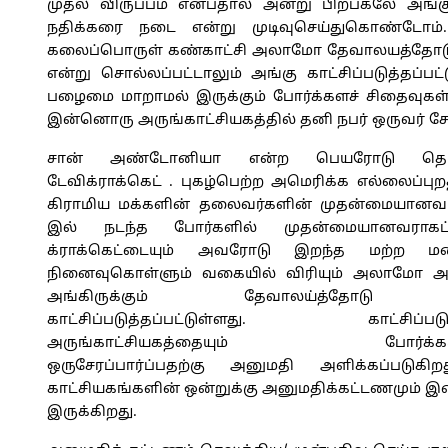
முதல் விருப்பம் என்பதால் அன்று பிற்பகலே அங்கு
நதிக்கரை நடை என்று முடிவுசெய்துகொண்டோ
கலைப்பொருள் கண்காட்சி அலாமோ தேவாலயத்தோடு
என்று சொல்லப்பட்டாலும் அங்கு காட்சிப்படுத்த
பழைமை மாறாமல் இருக்கும் போர்க்களச் சிதைவுகள் 
இன்னொரு அருங்காட்சியகத்தில் தனி நபர் ஒருவர் சேக
சான் அண்டோனியா என்ற பெயரோடு தொடர
டேவிக்ராக்கெட் . புகழ்பெற்ற அமெரிக்க எல்லைப்புற
கிராமிய மக்களின் தலைவர்களின் முதன்மையானவர்
இல் நடந்த போர்களில் முதன்மையானவராகப
க்ராக்கெட்டையும் அவரோடு இறந்த மற்ற மனி
நினைவுகொள்ளும் வகையில் விரியும் அலாமோ அருங
அங்கிருக்கும் தேவாலய்த்தோடு
காட்சிப்படுத்தப்பட்டுள்ளது. காட்சிப்படுத்
அருங்காட்சியகத்தையும் போர்க்கரு
ஒருசேரப்பார்ப்பதற்கு அனுமதி அளிக்கப்படுகி
காட்சியகங்களின் ஒன்றுக்கு அனுமதிக்கட்டணமும்
இருக்கிறது.