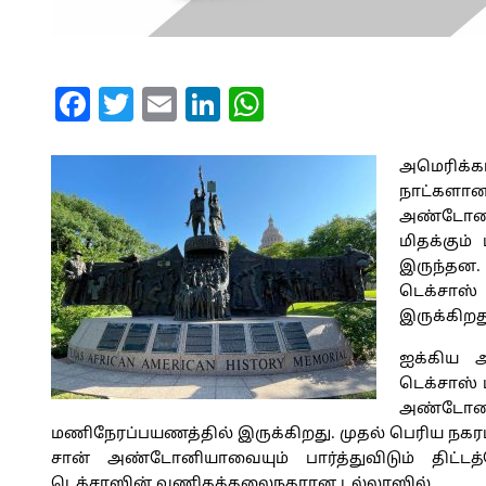
Facebook
Twitter
Email
LinkedIn
WhatsApp
அமெரிக்
நாட்களான 
அண்டோனிய
மிதக்கும்
இருந்தன.
டெக்சாஸ
இருக்கிறத
ஐக்கிய அ
டெக்சாஸ் 
அண்டோனி
மணிநேரப்பயணத்தில் இருக்கிறது. முதல் பெரிய நகரம
சான் அண்டோனியாவையும் பார்த்துவிடும் திட்ட
டெக்சாஸின் வணிகத்தலைநகரான டல்லாஸில்.