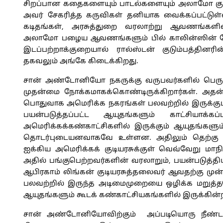
சிறப்பான கதைகளையும் பாடல்களையும் அலாமோ குறித
அவர் சேகரித்த கருவிகள் தனியாக வைக்கப்பட்டுள
கடிதங்கள், அரசுத்துறை வரலாற்று ஆவணங்களின்
அலாமோ பழைய ஆவணங்களும் பில் காலின்ஸின் சேகர
இடப்பற்றாக்குறையால் ரால்ஸ்டன் குடும்பத்தின
தகவலும் அங்கே கிடைக்கிறது.
சான் அண்டோனியோ நகருக்கு வருபவர்களில் பெரு
முதன்மை நோக்கமாகக்கொண்டிருக்கிறார்கள். அதன் ப
பொதுவாக அமெரிக்க நகரங்கள் பலவற்றில் இருக்கும் 
பயன்படுத்தப்பட்ட ஆயுதங்களும் காட்சியாக்
அமெரிக்கக்கண்காட்சிகளில் இருக்கும் ஆயுதங்களும்
தொடர்புடையனவாகவே உள்ளன. அதிலும் தெற்கு மா
ஐக்கிய அமெரிக்கக் குடியரசுக்குள் வெவ்வேறு ம
அதில் பங்குபெற்றவர்களின் வரலாறும், பயன்படுத
ஆபிரகாம் லிங்கன் குடியரசுத்தலைவர் ஆவதற்கு முன்ப
பலவற்றில் இருந்த அடிமைமுறையை ஒழிக்க மறுத்த
ஆயுதங்களும் கூடக் கண்காட்சியகங்களில் இருக்கின
சான் அண்டோனியோவிற்கும் அப்படியொரு நீண்ட வ