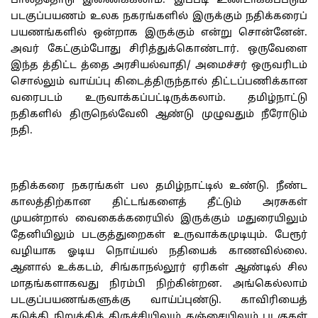
பாலத்தோடு இணைக்கலாம். இப்படி உண்டாக்கப்படும்
படகுப்பயணம் உலக நகரங்களில் இருக்கும் நதிக்கரைப்
பயணங்களில் ஒன்றாக இருக்கும் என்று சொன்னேன்.
அவர் கேட்கும்போது சிரித்துக்கொண்டார். ஒருவேளை
இந்த த்திட்ட த்தை அரசியல்வாதி/ அமைச்சர் ஒருவரிடம்
சொல்லும் வாய்ப்பு கிடைத்திருந்தால் திட்டப்பணிக்கான
வரைபடம் உருவாக்கப்பட்டிருக்கலாம். தமிழ்நாட்டு
நதிகளில் திருநெல்வேலி ஆண்டு முழுவதும் நீரோடும்
நதி.
நதிக்கரை நகரங்கள் பல தமிழ்நாட்டில் உண்டு. நீண்ட
காலத்திற்கான திட்டங்களைத் தீட்டும் அரசுகள்
முயன்றால் வைகைக்கரையில் இருக்கும் மதுரையிலும்
தேனியிலும் படகுத்துறைகள் உருவாக்கமுடியும். பேரூர்
வழியாக ஓடிய நொய்யல் நதியைக் காணவில்லை.
ஆனால் உக்கடம், சிங்காநல்லூர் ஏரிகள் ஆண்டில் சில
மாதங்களாகவது நிரம்பி நிற்கின்றன. அங்கெல்லாம்
படகுப்பயணங்களுக்கு வாய்ப்புண்டு. காவிரியைத்
தடுத்தி நிறுத்தித் திருச்சியிலும் தஞ்சையிலும் படகுகள்