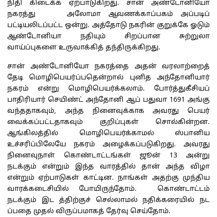
நிதி கிடைக்க ஏற்பாடுகிறது. சான் அண்டோனியோ
நகரத்து அலோமா ஆவணக்காப்பகம் அப்படிப்
பட்டியலிடப்பட்ட ஒன்று. அத்தோடு நகரின் குறுக்கே ஓடும்
ஆண்டோனியா நதியும் சிறப்பான சுற்றுலா
வாய்ப்புகளை உருவாக்கித் தந்திருக்கிறது.
சான் அண்டோனியோ நகரத்தை அதன் வரலாற்றைத்
தேடி மொழிபெயர்ப்பதென்றால் புனித அந்தோனியார்
நகரம் என்று மொழிபெயர்க்கலாம். போர்த்துகீசியப்
பாதிரியார் செயிண்ட் அந்தோனி ஆப் பதுவா 1691 அங்கு
வந்ததாகவும், அந்த நினைவுக்காக அவரது பெயர்
வைக்கப்பட்டதாகவும் குறிப்புகள் சொல்கின்றன.
ஆங்கிலத்தில் மொழிபெயர்க்காமல் ஸ்பானிய
உச்சரிப்பிலேயே நகரம் அழைக்கப்படுகிறது. அவரது
நினைவுநாள் கொண்டாட்டங்கள் ஜூன் 13 அன்று
நடக்கும் என்றும் இந்த வாரத்தில் தான் அந்த விழா
என்றும் ஏற்பாடுகள் காட்டின. நாங்கள் அதற்கு முந்திய
வாரக்கடைசியில் போயிருந்தோம். கொண்டாட்டம்
நடக்கும் இட த்திற்குச் செல்லாமல் நதிக்கரையில் நட
ப்பதை முதல் விருப்பமாகத் தேர்வு செய்தோம்.