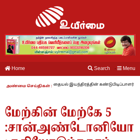
Home
Search
Menu
·
காலம் – 27 : தையல் இயந்திரத்தின் கண்டுபிடிப்பாளர் யார்? -கார்குழலி
அண்மை செய்திகள் :
மேற்கின் மேற்கே 5
:சான்அண்டோனியோ