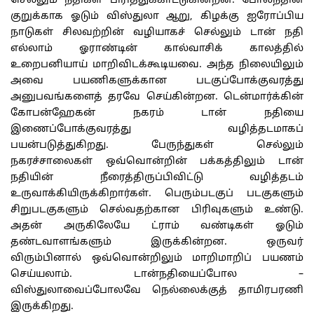
செல்லும் நதிகள் பிரித்துக்காட்டுகின்றன. போலந்தின்
குறுக்காக ஓடும் விஸ்துலா ஆறு, கிழக்கு ஐரோப்பிய
நாடுகள் சிலவற்றின் வழியாகச் செல்லும் டான் நதி
எல்லாம் ஓராண்டின் கால்வாசிக் காலத்தில்
உறைபனியாய் மாறிவிடக்கூடியவை. அந்த நிலையிலும்
அவை பயணிகளுக்கான படகுப்போக்குவரத்து
அனுபவங்களைத் தரவே செய்கின்றன. டென்மார்க்கின்
கோபன்ஹேகன் நகரம் டான் நதியை
இணைப்போக்குவரத்து வழித்தடமாகப்
பயன்படுத்துகிறது. பேருந்துகள் செல்லும்
நகரச்சாலைகள் ஒவ்வொன்றின் பக்கத்திலும் டான்
நதியின் நீரைத்திருப்பிவிட்டு வழித்தடம்
உருவாக்கியிருக்கிறார்கள். பெரும்படகுப் படகுகளும்
சிறுபடகுகளும் செல்வதற்கான பிரிவுகளும் உண்டு.
அதன் அருகிலேயே ட்ராம் வண்டிகள் ஓடும்
தண்டவாளங்களும் இருக்கின்றன. ஒருவர்
விரும்பினால் ஒவ்வொன்றிலும் மாறிமாறிப் பயணம்
செய்யலாம். டான்நதியைப்போல –
விஸ்துலாவைப்போலவே நெல்லைக்குத் தாமிரபரணி
இருக்கிறது.