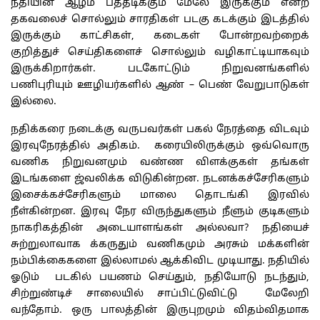
நதியின் ஆழம் பத்தடிக்கும் மேலே இருக்கும் என்ற
தகவலைச் சொல்லும் சாரதிகள் படகு கடக்கும் இடத்தில்
இருக்கும் காட்சிகள், கடைகள் போன்றவற்றைக்
குறித்துச் செய்திகளைச் சொல்லும் வழிகாட்டியாகவும்
இருக்கிறார்கள். படகோட்டும் நிறுவனங்களில்
பணிபுரியும் ஊழியர்களில் ஆண் – பெண் வேறுபாடுகள்
இல்லை.
நதிக்கரை நடைக்கு வருபவர்கள் பகல் நேரத்தை விடவும்
இரவுநேரத்தில் அதிகம். கரையிலிருக்கும் ஒவ்வொரு
வணிக நிறுவனமும் வண்ண விளக்குகள் தங்கள்
இடங்களை ஜ்வலிக்க விடுகின்றன. நடனக்கச்சேரிகளும்
இசைக்கச்சேரிகளும் மாலை தொடங்கி இரவில்
நீள்கின்றன. இரவு நேர விருந்துகளும் நீளும் குடிகளும்
நாகரிகத்தின் அடையாளங்கள் அல்லவா? நதியைச்
சுற்றுலாவாக க்கருதும் வணிகமும் அரசும் மக்களின்
நம்பிக்கைகளை இல்லாமல் ஆக்கிவிட முடியாது. நதியில்
ஓடும் படகில் பயணம் செய்தும், நதியோடு நடந்தும்,
சிற்றுண்டிச் சாலையில் சாப்பிட்டுவிட்டு மேலேறி
வந்தோம். ஒரு பாலத்தின் இருபுறமும் விதம்விதமாக