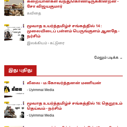
கறையான்கள் வந்துகொண்டிருக்கின்றன -
சோ விஜயகுமார்
கவிதை
மூவாத உயர்த்தமிழ்ச் சங்கத்தில் 14 :
முலையிடைப் பள்ளம் பெருங்குளம் ஆனதே -
நர்சிம்
இலக்கியம்
கட்டுரை
›
மேலும் படிக்க →
இது புதிது
லீலை - ம.கோவர்த்தனன் மணியன்
-
Uyirmmai Media
மூவாத உயர்த்தமிழ்ச் சங்கத்தில் 16: தெறூஉம்
தெய்வம் - நர்சிம்
-
Uyirmmai Media