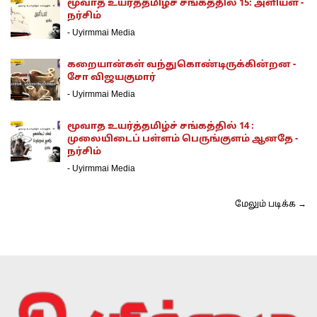
மூவாத உயர்த்தமிழ்ச் சங்கத்தில் 15: அளியள் -
நர்சிம்
-
Uyirmmai Media
கறையான்கள் வந்துகொண்டிருக்கின்றன -
சோ விஜயகுமார்
-
Uyirmmai Media
மூவாத உயர்த்தமிழ்ச் சங்கத்தில் 14 :
முலையிடைப் பள்ளம் பெருங்குளம் ஆனதே -
நர்சிம்
-
Uyirmmai Media
மேலும் படிக்க →