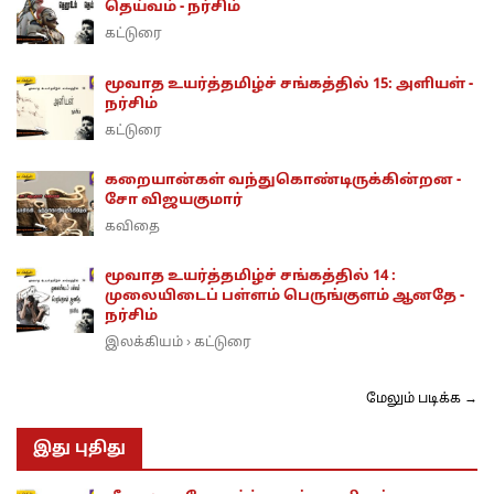
தெய்வம் - நர்சிம்
கட்டுரை
மூவாத உயர்த்தமிழ்ச் சங்கத்தில் 15: அளியள் -
நர்சிம்
கட்டுரை
கறையான்கள் வந்துகொண்டிருக்கின்றன -
சோ விஜயகுமார்
கவிதை
மூவாத உயர்த்தமிழ்ச் சங்கத்தில் 14 :
முலையிடைப் பள்ளம் பெருங்குளம் ஆனதே -
நர்சிம்
இலக்கியம்
கட்டுரை
›
மேலும் படிக்க →
இது புதிது