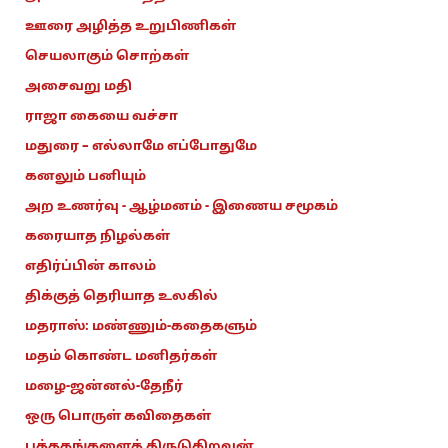
ஊரை அழித்த உறுபிணிகள்
செயலாகும் சொற்கள்
அசைவறு மதி
ராஜா கையை வச்சா
மதுரை – எல்லாமே எப்போதுமே
கனலும் பனியும்
அற உணர்வு - ஆழ்மனம் - இணைய சமூகம்
கரையாத நிழல்கள்
எதிர்ப்பின் காலம்
திக்குத் தெரியாத உலகில்
மதராஸ்: மண்ணும்-கதைகளும்
மதம் கொண்ட மனிதர்கள்
மழை-ஜன்னல்-தேநீர்
ஒரு பொருள் கவிதைகள்
புத்தகங்களைத் திருடுகிறவன்