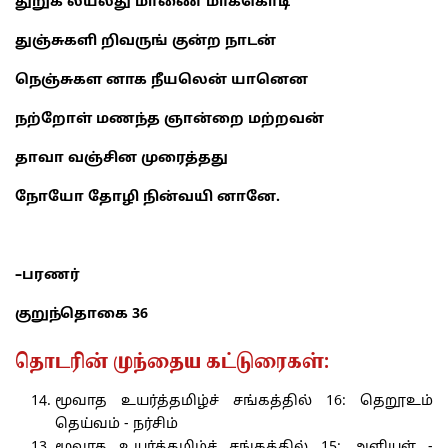
துறுக லயலது மாணை மாக்கொடி
துஞ்சுகளி றிவருங் குன்ற நாடன்
நெஞ்சுகள னாக நீயலென் யானென
நற்றோள் மணந்த ஞான்றை மற்றவன்
தாவா வஞ்சின முரைத்தது
நோயோ தோழி நின்வயி னானே.
–
பரணர்
குறுந்தொகை
36
தொடரின் முந்தைய கட்டுரைகள்:
மூவாத உயர்த்தமிழ்ச் சங்கத்தில் 16: தெறூஉம்
தெய்வம் - நர்சிம்
மூவாத உயர்த்தமிழ்ச் சங்கத்தில் 15: அளியள் -