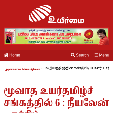
Home
Search
Menu
·
காலம் – 27 : தையல் இயந்திரத்தின் கண்டுபிடிப்பாளர் யார்? -கார்குழலி
அண்மை செய்திகள் :
மூவாத உயர்தமிழ்ச்
சங்கத்தில் 6 : நீயலேன்